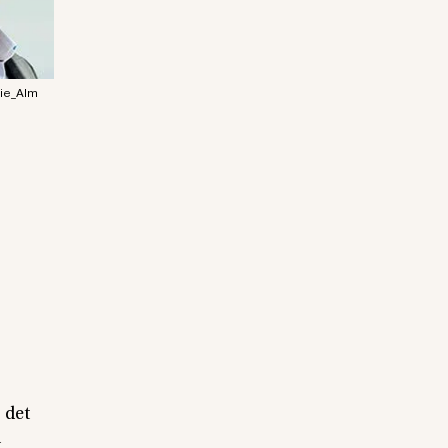
ie_Alm
 det
a