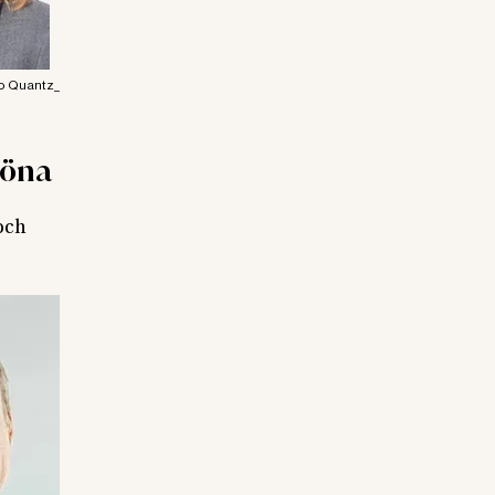
o Quantz_
röna
 och