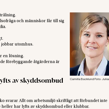
trålning.
älsofråga och människor får till sig
dia.
t.
m jobbar utomhus.
r en lösning.
en de förebyggande åtgärderna är
 lyfts av skyddsombud
Camilla Backlund Foto: Julia
svarar Allt om arbetsmiljö skriftligt att förbundet inte
e heller har lyfts av skyddsombud eller klubbar.