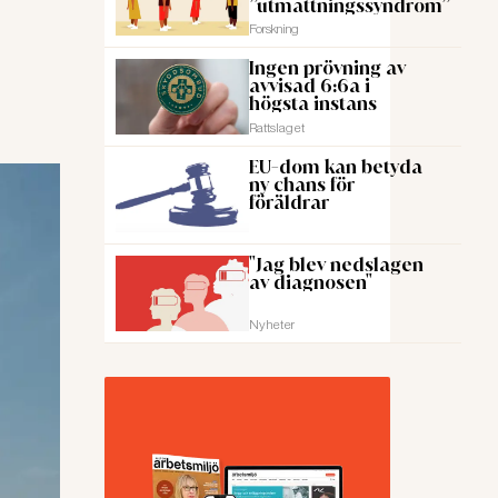
”utmattningssyndrom”
Forskning
Ingen prövning av
avvisad 6:6a i
högsta instans
Rattslaget
EU-dom kan betyda
ny chans för
föräldrar
"Jag blev nedslagen
av diagnosen"
Nyheter