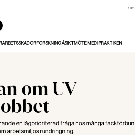
Om 
R
ARBETSSKADOR
FORSKNING
ÅSIKT
MÖTE MED
I PRAKTIKEN
ågan om UV-
 jobbet
rande en lågprioriterad fråga hos många fackförbu
 om arbetsmiljös rundringning.