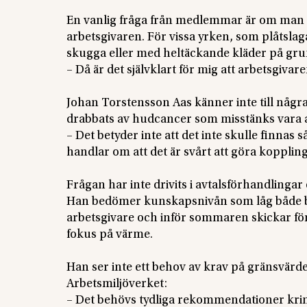
En vanlig fråga från medlemmar är om man 
arbetsgivaren. För vissa yrken, som plåtslagar
skugga eller med heltäckande kläder på gr
– Då är det självklart för mig att arbetsgivar
Johan Torstensson Aas känner inte till någr
drabbats av hudcancer som misstänks vara a
– Det betyder inte att det inte skulle finnas s
handlar om att det är svårt att göra kopplin
Frågan har inte drivits i avtalsförhandlingar e
Han bedömer kunskapsnivån som låg både b
arbetsgivare och inför sommaren skickar f
fokus på värme.
Han ser inte ett behov av krav på gränsvär
Arbetsmiljöverket:
– Det behövs tydliga rekommendationer krin