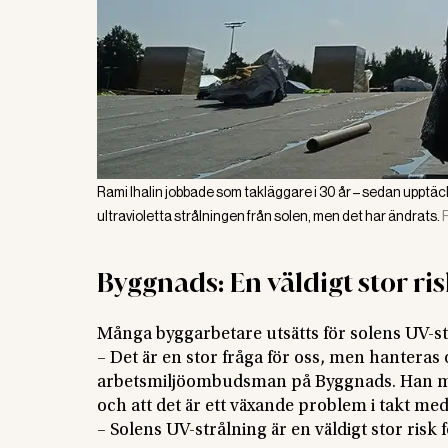
Rami Ihalin jobbade som takläggare i 30 år – sedan upptäc
ultravioletta strålningen från solen, men det har ändrats.
Byggnads: En väldigt stor ri
Många byggarbetare utsätts för solens UV-strå
– Det är en stor fråga för oss, men hantera
arbetsmiljöombudsman på Byggnads. Han men
och att det är ett växande problem i takt me
– Solens UV-strålning är en väldigt stor ris