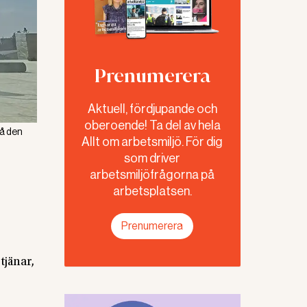
Prenumerera
Aktuell, fördjupande och
oberoende! Ta del av hela
på den
Allt om arbetsmiljö. För dig
som driver
arbetsmiljöfrågorna på
arbetsplatsen.
Prenumerera
jänar,