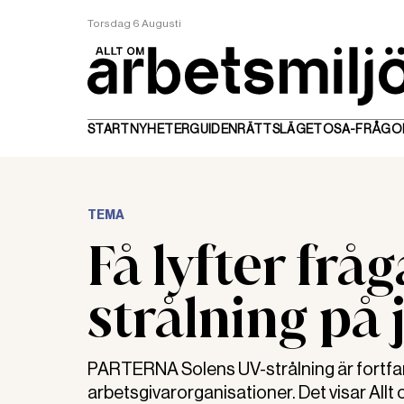
Torsdag 6 Augusti
START
NYHETER
GUIDEN
RÄTTSLÄGET
OSA-FRÅGO
TEMA
Få lyfter fr
strålning på
PARTERNA Solens UV-strålning är fortfa
arbetsgivarorganisationer. Det visar Allt