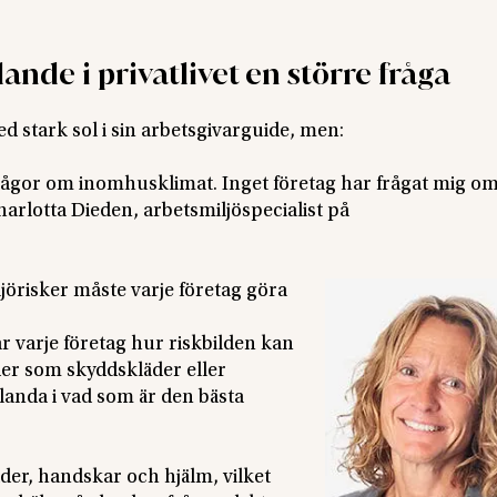
nde i privatlivet en större fråga
d stark sol i sin arbetsgivarguide, men:
r frågor om inomhusklimat. Inget företag har frågat mig om
arlotta Dieden, arbetsmiljöspecialist på
örisker måste varje företag göra
 varje företag hur riskbilden kan
der som skyddskläder eller
 landa i vad som är den bästa
der, handskar och hjälm, vilket