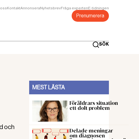
oss
Kontakt
Annonsera
Nyhetsbrev
Fråga experten
E-tidningen
Prenumerera
SÖK
MEST LÄSTA
Föräldrars situation
ett dolt problem
nd och
Delade meningar
om diagnosen