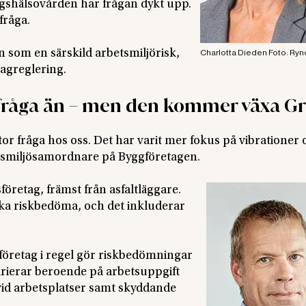
agshälsovården har frågan dykt upp.
 fråga.
n som en särskild arbetsmiljörisk,
Charlotta Dieden Foto: Ryn
lagreglering.
r fråga än – men den kommer växa G
stor fråga hos oss. Det har varit mer fokus på vibrationer
etsmiljösamordnare på Byggföretagen.
retag, främst från asfaltläggare.
ska riskbedöma, och det inkluderar
 företag i regel gör riskbedömningar
arierar beroende på arbetsuppgift
vid arbetsplatser samt skyddande