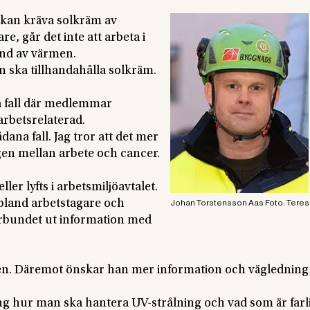
kan kräva solkräm av
e, går det inte att arbeta i
und av värmen.
en ska tillhandahålla solkräm.
a fall där medlemmar
rbetsrelaterad.
ådana fall. Jag tror att det mer
gen mellan arbete och cancer.
ller lyfts i arbetsmiljöavtalet.
land arbetstagare och
Johan Torstensson Aas Foto: Tere
örbundet ut information med
den. Däremot önskar han mer information och vägledning
g hur man ska hantera UV-strålning och vad som är farli