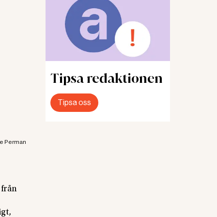
Tipsa redaktionen
Tipsa oss
se Perman
 från
gt,