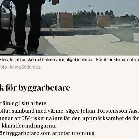
ktes det att pricken på halsen var malignt melanom. Förut tänkte han inte 
Foto:
Jonna Söderqvist
sk för byggarbetare
lning i sitt arbete.
s ofta i samband med värme, säger Johan Torstensson Aas,
ar att UV-riskerna inte får den uppmärksamhet de fört
d klimatförändringarna.
k för byggarbetare som arbetar utomhus.