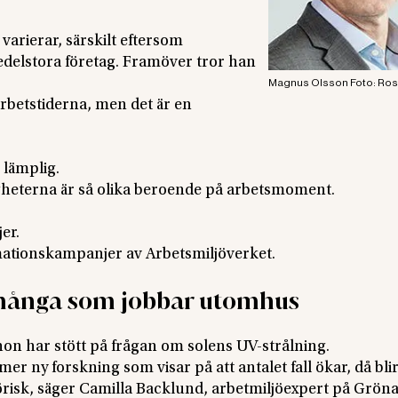
arierar, särskilt eftersom
elstora företag. Framöver tror han
Magnus Olsson Foto: Ros
 arbetstiderna, men det är en
 lämplig.
gheterna är så olika beroende på arbetsmoment.
er.
mationskampanjer av Arbetsmiljöverket.
 många som jobbar utomhus
on har stött på frågan om solens UV-strålning.
r ny forskning som visar på att antalet fall ökar, då blir
jörisk, säger Camilla Backlund, arbetmiljöexpert på Grön