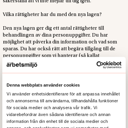
säkerställa att vi inte mejlar till dig igen.
Vilka rättigheter har du med den nya lagen?
Den nya lagen ger dig ett antal rättigheter till
behandlingen av dina personuppgifter. Du har
möjlighet att påverka din information och vad som
sparas. Du har också rätt att begära tillgång till de
personuppgifter som vi hanterar (så kallat
registerutdrag). Du kan mejla eller ringa oss så
kommer vi att skicka en länk till dig där du kan se
vilka uppgifter vi har lagrat om dig. Där kan du också
rätta de uppgifter vi har, eller begära att de ska
Denna webbplats använder cookies
raderas eller begränsas.
Vi använder enhetsidentifierare för att anpassa innehållet
och annonserna till användarna, tillhandahålla funktioner
Vi skyddar dina personuppgifter
för sociala medier och analysera vår trafik. Vi
vidarebefordrar även sådana identifierare och annan
Vi ser till att dina personuppgifter är skyddade hos oss
information från din enhet till de sociala medier och
och att behandlingen följer de nya