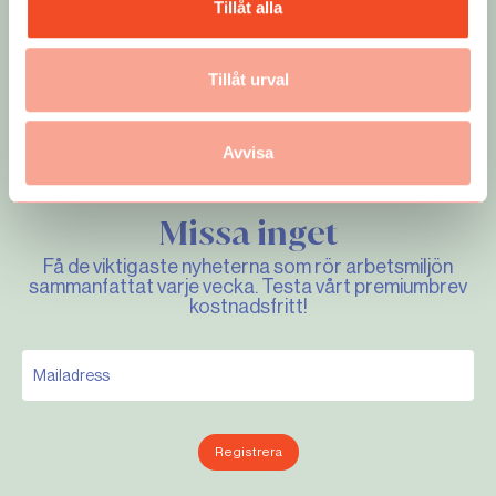
Tillåt alla
Tillåt urval
Avvisa
Missa inget
Få de viktigaste nyheterna som rör arbetsmiljön
sammanfattat varje vecka. Testa vårt premiumbrev
kostnadsfritt!
Registrera