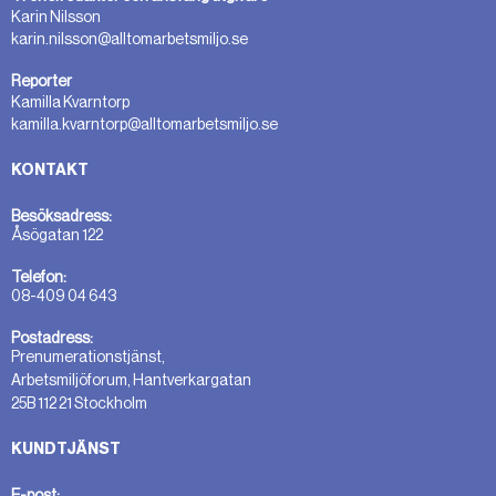
Karin Nilsson
karin.nilsson@alltomarbetsmiljo.se
Reporter
Kamilla Kvarntorp
kamilla.kvarntorp@alltomarbetsmiljo.se
KONTAKT
Besöksadress:
Åsögatan 122
Telefon:
08-409 04 643
Postadress:
Prenumerationstjänst,
Arbetsmiljöforum, Hantverkargatan
25B 112 21 Stockholm
KUNDTJÄNST
E-post: