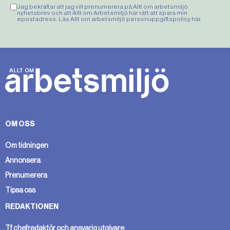
Jag bekräftar att jag vill prenumerera på Allt om arbetsmiljö
nyhetsbrev och att Allt om Arbetsmiljö har rätt att spara min
epostadress. Läs Allt om arbetsmiljö personuppgiftspolicy
här
.
OM OSS
Om tidningen
Annonsera
Prenumerera
Tipsa oss
REDAKTIONEN
Tf chefredaktör och ansvarig utgivare