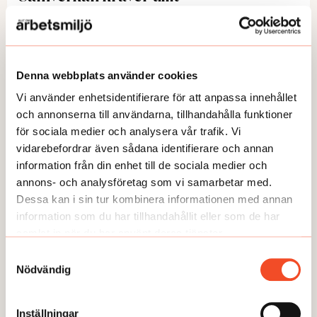
KAMP För några år sedan ville arbetsgivaren bli av
med honom. I dag tackar chefer för hans
engagemang. Det säger Navid Ghannad, HSO på
Högskolan i Halmstad, som numera ofta fikar med
Denna webbplats använder cookies
Publicerad:
2026-04-02
hr-specialisterna.
Vi använder enhetsidentifierare för att anpassa innehållet
och annonserna till användarna, tillhandahålla funktioner
för sociala medier och analysera vår trafik. Vi
Visa fler artiklar inom
möte med
vidarebefordrar även sådana identifierare och annan
information från din enhet till de sociala medier och
annons- och analysföretag som vi samarbetar med.
Dessa kan i sin tur kombinera informationen med annan
ÅSIKT
information som du har tillhandahållit eller som de har
samlat in när du har använt deras tjänster.
Samtyckesval
Nödvändig
Inställningar