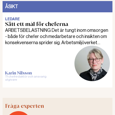
ÅSIKT
LEDARE
Sätt ett mål för cheferna
ARBETSBELASTNING Det är tungt inom omsorgen
- både för chefer och medarbetare och insikten om
konsekvenserna sprider sig. Arbetsmiljöverket
menar att de inte kan ställa krav på hur många
medarbetare en chef får ha, men fler och fler
arbetsgivare sätter egna tak. Det konstaterar Karin
Nilsson i sin ledare.
Karin Nilsson
Tf chefredaktör och ansvarig
utgivare
Fråga experten