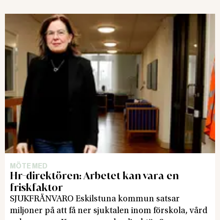
med på en träff.
MÖTE MED
Hr-direktören: Arbetet kan vara en
friskfaktor
SJUKFRÅNVARO Eskilstuna kommun satsar
miljoner på att få ner sjuktalen inom förskola, vård