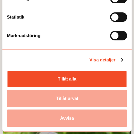
Statistik
Marknadsföring
Visa detaljer
LEDARE
Var är vallöftena?
ÖNSKAN Mer arbetsmiljöfrågor i valrörelsen. Det
Tillåt alla
önskar sig Allt om arbetsmiljös chefredaktör Karin
Nilsson i sin ledare.
Tillåt urval
Publicerad:
2026-07-13
Avvisa