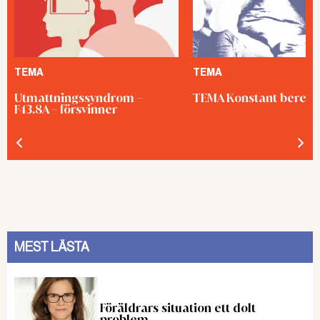
TEMA
TEMA
Utmattningssyndrom –
TEMA Konstant bered
F43.8A – försvinner
MEST LÄSTA
Föräldrars situation ett dolt
problem