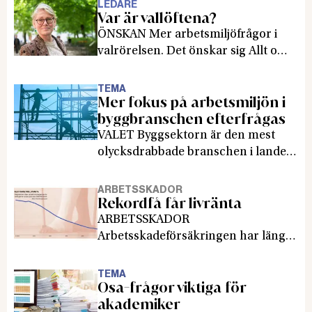
LEDARE
Var är vallöftena?
ÖNSKAN Mer arbetsmiljöfrågor i
valrörelsen. Det önskar sig Allt om
arbetsmiljös chefredaktör Karin
Nilsson i sin ledare.
TEMA
Mer fokus på arbetsmiljön i
byggbranschen efterfrågas
VALET Byggsektorn är den mest
olycksdrabbade branschen i landet.
Både facket Byggnads och
arbetsgivarorganisationen
ARBETSSKADOR
Rekordfå får livränta
Byggföretagen tycker att det är för
lite fokus på arbetsmiljön i
ARBETSSKADOR
branschen i valrörelsen.
Arbetsskadeförsäkringen har länge
Del 3 i vårt tema inför valet i
beskrivits som icke-fungerande och
september.
nya siffror från Försäkringskassan
TEMA
Osa-frågor viktiga för
visar på rekordfå mottagare.
akademiker
Experter på försäkringen är oroliga.