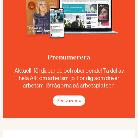
varför är frågorna
Allt om arbetsmiljö fick
viktiga och hur vill ni
vara med på en träff.
hantera dem.
Prenumerera
Aktuell, fördjupande och oberoende! Ta del av
hela Allt om arbetsmiljö. För dig som driver
arbetsmiljöfrågorna på arbetsplatsen.
Prenumerera