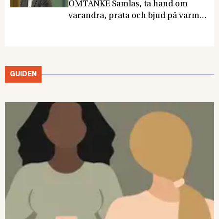
OMTANKE Samlas, ta hand om
varandra, prata och bjud på varm
choklad och kanelbullar. Det kan
hjälpa mer än man tror efter en
traumatisk händelse på
arbetsplatsen. Det menar
GUIDEN
psykologen Per-Nicklas Olofsson.
Det här är del 4 i vårt tema om PTSD
på jobbet