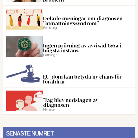
Delade meningar om diagnosen
”utmattningssyndrom”
Forskning
Ingen prövning av avvisad 6:6a i
högsta instans
Rattslaget
EU-dom kan betyda ny chans för
föräldrar
"Jag blev nedslagen av
diagnosen"
Nyheter
SENASTE NUMRET