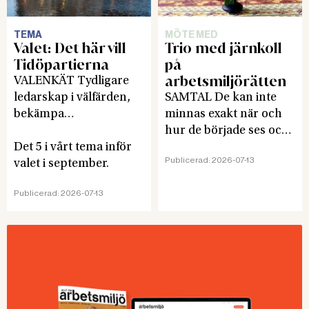
TEMA
MÖTE MED
Valet: Det här vill
Trio med järnkoll
Tidöpartierna
på
arbetsmiljörätten
VALENKÄT Tydligare
ledarskap i välfärden,
SAMTAL De kan inte
bekämpa
minnas exakt när och
arbetslivskriminaliteten,
hur de började ses och
lyft det systematiska
Det 5 i vårt tema inför
diskutera
Publicerad:
2026-07-13
arbetsmiljöarbetet och
valet i september.
arbetsmiljörätt. Men
öka antalet
det var ett bra tag
Publicerad:
2026-07-13
skyddsombud. Det är
sedan. Maria Steinberg,
några av svaren som
Lars von Ehrenheim
Allt om arbetsmiljö fick
och Bosse Ericson har
när partierna i en enkät
tillsammans nästan 150
svarade på frågorna:
års erfarenhet och
Vilka arbetsmiljöfrågor
järnkoll på läget. De
är viktigast för er,
gillar inte vad de ser.