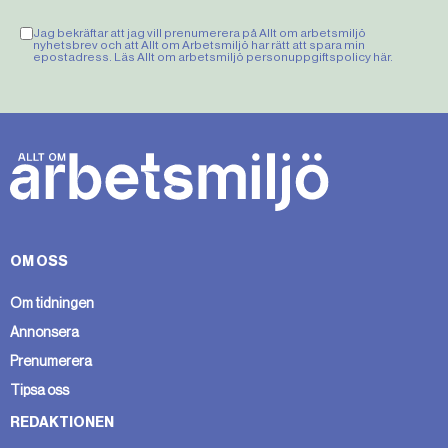
Jag bekräftar att jag vill prenumerera på Allt om arbetsmiljö
nyhetsbrev och att Allt om Arbetsmiljö har rätt att spara min
epostadress. Läs Allt om arbetsmiljö personuppgiftspolicy
här
.
OM OSS
Om tidningen
Annonsera
Prenumerera
Tipsa oss
REDAKTIONEN