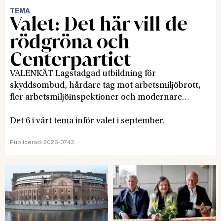
TEMA
Valet: Det här vill de
rödgröna och
Centerpartiet
VALENKÄT Lagstadgad utbildning för
skyddsombud, hårdare tag mot arbetsmiljöbrott,
fler arbetsmiljöinspektioner och modernare
arbetsmiljöregler. Det är några av svaren som Allt
om arbetsmiljö fick när partierna i en enkät
Det 6 i vårt tema inför valet i september.
svarade på frågorna: Vilka arbetsmiljöfrågor är
Publicerad:
2026-07-13
viktigast för er, varför är frågorna viktiga och hur
vill ni hantera dem.