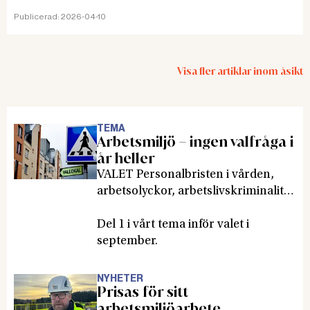
uppmanar: Ge beröm för det som är bra - det
Publicerad:
2026-04-10
skapar goda cirklar.
Visa fler artiklar inom
åsikt
TEMA
Arbetsmiljö – ingen valfråga i
år heller
VALET Personalbristen i vården,
arbetsolyckor, arbetslivskriminalitet
och den organisatoriska och sociala
arbetsmiljön är viktiga frågor för
Del 1 i vårt tema inför valet i
både parterna och de politiska
september.
partierna. Ändå syns knappt
arbetsmiljöfrågorna i valrörelsen.
NYHETER
Prisas för sitt
Allt om arbetsmiljö har pratat med
arbetsmiljöarbete
politiker och representanter för