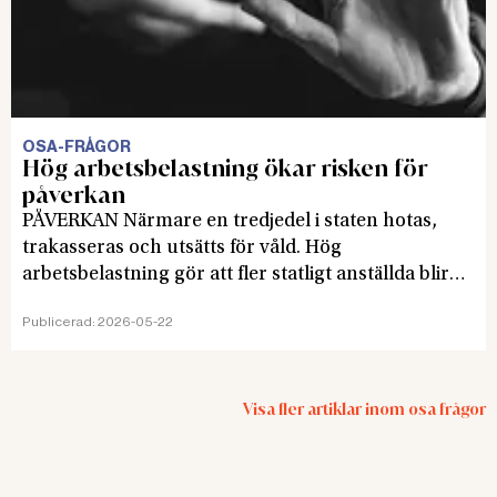
OSA-FRÅGOR
Hög arbetsbelastning ökar risken för
påverkan
PÅVERKAN Närmare en tredjedel i staten hotas,
trakasseras och utsätts för våld. Hög
arbetsbelastning gör att fler statligt anställda blir
mer sårbara och ändrar ett beslut efter
Publicerad:
2026-05-22
påtryckningar. Det visar Fackförbundet ST:s årliga
arbetsmiljöundersökning.
Visa fler artiklar inom
osa frågor