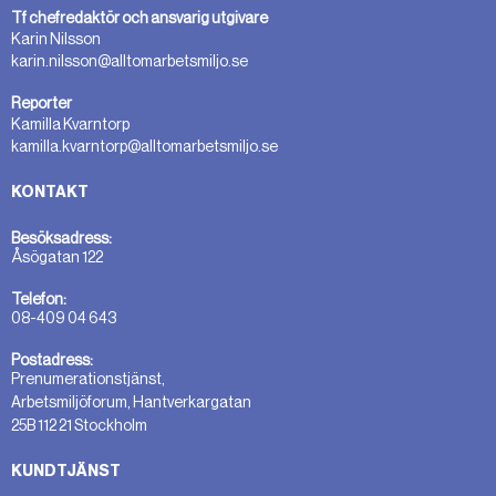
Tf chefredaktör och ansvarig utgivare
Karin Nilsson
karin.nilsson@alltomarbetsmiljo.se
Reporter
Kamilla Kvarntorp
kamilla.kvarntorp@alltomarbetsmiljo.se
KONTAKT
Besöksadress:
Åsögatan 122
Telefon:
08-409 04 643
Postadress:
Prenumerationstjänst,
Arbetsmiljöforum, Hantverkargatan
25B 112 21 Stockholm
KUNDTJÄNST