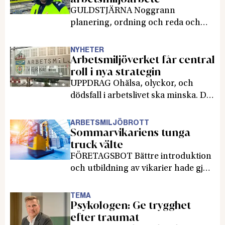
fack och arbetsgivarorganisationer.
GULDSTJÄRNA Noggrann
planering, ordning och reda och
medarbetare som vågar påtala
brister. Det är några förklaringar till
NYHETER
Arbetsmiljöverket får central
att ett bygge av hyreslägenheter i
roll i nya strategin
Tumba har uppmärksammats för
sitt arbetsmiljöarbete.
UPPDRAG Ohälsa, olyckor, och
dödsfall i arbetslivet ska minska. Det
vill regeringen med sin nya
arbetsmiljöstrategi.
ARBETSMILJÖBROTT
Sommarvikariens tunga
Arbetsmiljöverket får en central
truck välte
roll.
FÖRETAGSBOT Bättre introduktion
och utbildning av vikarier hade gjort
att olycksfallet kunnat undvikas. Det
menar åklagaren.
TEMA
Psykologen: Ge trygghet
efter traumat