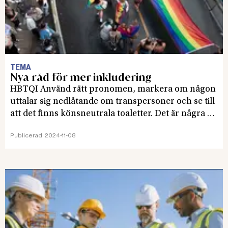
TEMA
Nya råd för mer inkludering
HBTQI Använd rätt pronomen, markera om någon
uttalar sig nedlåtande om transpersoner och se till
att det finns könsneutrala toaletter. Det är några av
tipsen i Mynaks nya guide för att skapa en
Publicerad:
2024-11-08
inkluderande arbetsmiljö för hbtqi-personer.