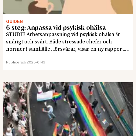
GUIDEN
6 steg: Anpassa vid psykisk ohälsa
STUDIE Arbetsanpassning vid psykisk ohälsa är
snårigt och svårt. Både stressade chefer och
normer i samhället försvårar, visar en ny rapport.
Ge chefen rätt förutsättningar att göra
Publicerad:
2025-01-13
anpassningen, manar forskaren.