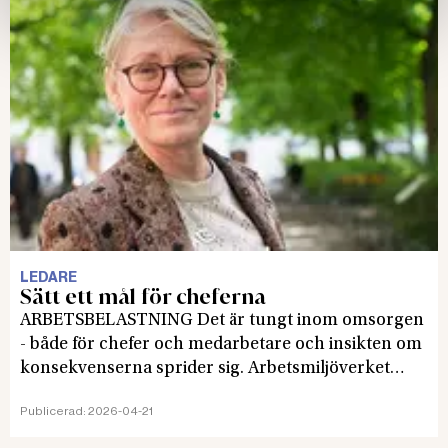
LEDARE
Sätt ett mål för cheferna
ARBETSBELASTNING Det är tungt inom omsorgen
- både för chefer och medarbetare och insikten om
konsekvenserna sprider sig. Arbetsmiljöverket
menar att de inte kan ställa krav på hur många
Publicerad:
2026-04-21
medarbetare en chef får ha, men fler och fler
arbetsgivare sätter egna tak. Det konstaterar Karin