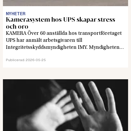
NYHETER
Kamerasystem hos UPS skapar stress
och oro
KAMERA Över 60 anställda hos transportföretaget
UPS har anmält arbetsgivaren till
Integritetsskyddsmyndigheten IMY. Myndigheten
har ännu inte bestämt hur den ska gå vidare med
Publicerad:
2026-05-25
anmälningarna.