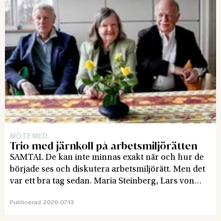
MÖTE MED
Trio med järnkoll på arbetsmiljörätten
SAMTAL De kan inte minnas exakt när och hur de
började ses och diskutera arbetsmiljörätt. Men det
var ett bra tag sedan. Maria Steinberg, Lars von
Ehrenheim och Bosse Ericson har tillsammans
Publicerad:
2026-07-13
nästan 150 års erfarenhet och järnkoll på läget. De
gillar inte vad de ser. Allt om arbetsmiljö fick vara