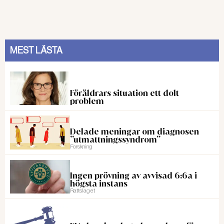
MEST LÄSTA
Föräldrars situation ett dolt
problem
Delade meningar om diagnosen
”utmattningssyndrom”
Forskning
Ingen prövning av avvisad 6:6a i
högsta instans
Rattslaget