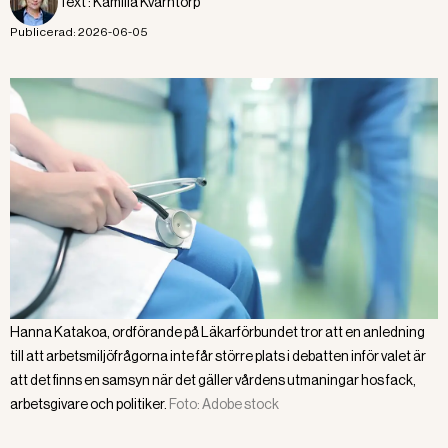
Text :
Kamilla Kvarntorp
Publicerad:
2026-06-05
Hanna Katakoa, ordförande på Läkarförbundet tror att en anledning
till att arbetsmiljöfrågorna inte får större plats i debatten inför valet är
att det finns en samsyn när det gäller vårdens utmaningar hos fack,
arbetsgivare och politiker.
Foto:
Adobe stock