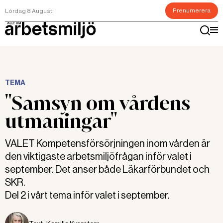
Prenumerera
Lördag 8 Augusti
TEMA
"Samsyn om vårdens
utmaningar"
VALET Kompetensförsörjningen inom vården är
den viktigaste arbetsmiljöfrågan inför valet i
september. Det anser både Läkarförbundet och
SKR.
Del 2 i vårt tema inför valet i september.