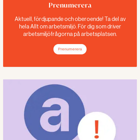
Prenumerera
Aktuell, fördjupande och oberoende! Ta del av
hela Allt om arbetsmiljö. För dig som driver
arbetsmiljöfrågorna på arbetsplatsen.
Prenumerera