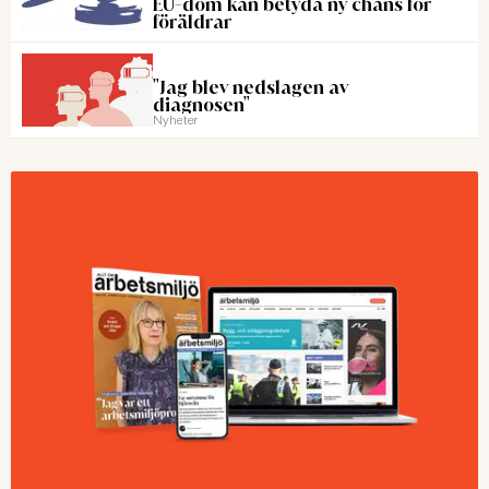
EU-dom kan betyda ny chans för
föräldrar
"Jag blev nedslagen av
diagnosen"
Nyheter