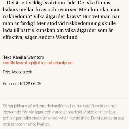
– Det är ett väldigt svårt område. Det ska finnas
balans mellan krav och resurser. Men hur ska man
riskbedöma? Vilka åtgärder krävs? Hur vet man när
man är färdig? Mer stöd vid riskbedömning skulle
leda till bättre kunskap om vilka åtgärder som är
effektiva, säger Anders Westlund.
Text :
Kamilla Kvarntorp
kamilla.kvarntorp@alltomarbetsmiljo.se
Foto:
Adobe stock
Publicerad:
2026-06-05
Så här jobbar vi på Allt om arbetsmiljö med journalistik. Redaktionen är
oberoende från vår ägare och vi arbetar opartiskt. Vi stödjer inte något
politiskt parti eller organisation och vi tar inte ställning. Det vi publicerar ska
vara sant och ha hög kvalitet.