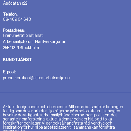
Åsögatan 122
Telefon:
08-409 04 643
Postadress:
Prenumerationstjänst,
Arbetsmiljöforum, Hantverkargatan
25B 112 21 Stockholm
KUNDTJÄNST
E-post:
prenumeration@alltomarbetsmiljo.se
Aktuell, fördjupande och oberoende. Allt om arbetsmiljö är tidningen
för dig som driver arbetsmiljöfrågorna på arbetsplatsen. Tidningen
bevakar de viktigaste arbetsmiljöhändelserna inom politiken, det
senaste inom forskning, aktuella domar och ger hjälp att tolka
föreskrifter och lagar. Vi ger också handfasta råd, verktyg och
inspiration för hur ni på arbetsplatsen tillsammans kan förbättra