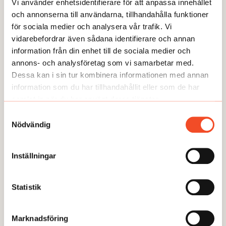
Vi använder enhetsidentifierare för att anpassa innehållet
och annonserna till användarna, tillhandahålla funktioner
TEMA
för sociala medier och analysera vår trafik. Vi
Valet: Det här vill de rödgröna och
vidarebefordrar även sådana identifierare och annan
Centerpartiet
information från din enhet till de sociala medier och
Publicerad:
2026-07-13
annons- och analysföretag som vi samarbetar med.
Dessa kan i sin tur kombinera informationen med annan
information som du har tillhandahållit eller som de har
samlat in när du har använt deras tjänster.
Samtyckesval
Nödvändig
Inställningar
Statistik
TEMA
Marknadsföring
Valet: Det här vill Tidöpartierna