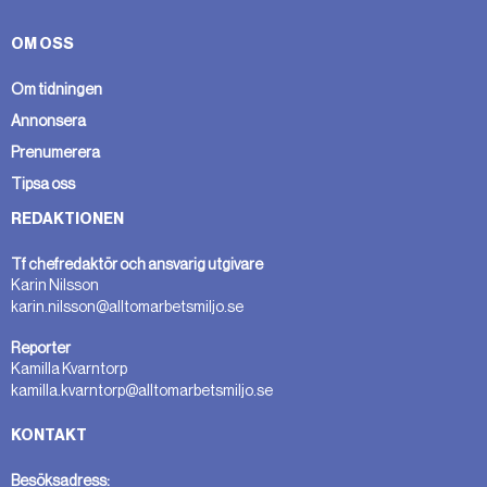
OM OSS
Om tidningen
Annonsera
Prenumerera
Tipsa oss
REDAKTIONEN
Tf chefredaktör och ansvarig utgivare
Karin Nilsson
karin.nilsson@alltomarbetsmiljo.se
Reporter
Kamilla Kvarntorp
kamilla.kvarntorp@alltomarbetsmiljo.se
KONTAKT
Besöksadress: