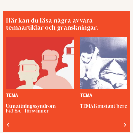
Här kan du läsa några av våra
temaartiklar och granskningar.
TEMA
TEMA
Utmattningssyndrom –
TEMA Konstant bered
F43.8A – försvinner