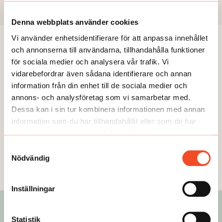
Denna webbplats använder cookies
Vi använder enhetsidentifierare för att anpassa innehållet
och annonserna till användarna, tillhandahålla funktioner
Vid frågor
för sociala medier och analysera vår trafik. Vi
vidarebefordrar även sådana identifierare och annan
Vill du ha paketlösningar på prenumeration?
information från din enhet till de sociala medier och
Kontakta oss.
annons- och analysföretag som vi samarbetar med.
Dessa kan i sin tur kombinera informationen med annan
information som du har tillhandahållit eller som de har
Säljer prenumerationer och hjälper till med frågor om din befintliga
samlat in när du har använt deras tjänster.
prenumeration.
Samtyckesval
prenumeration@alltomarbetsmiljo.se
Nödvändig
08-409 04 643
Inställningar
Statistik