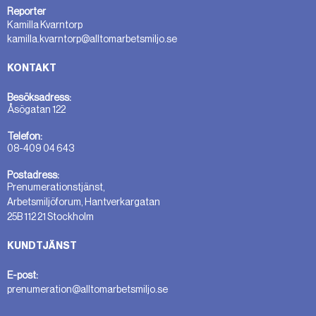
Reporter
Kamilla Kvarntorp
kamilla.kvarntorp@alltomarbetsmiljo.se
KONTAKT
Besöksadress:
Åsögatan 122
Telefon:
08-409 04 643
Postadress:
Prenumerationstjänst,
Arbetsmiljöforum, Hantverkargatan
25B 112 21 Stockholm
KUNDTJÄNST
E-post:
prenumeration@alltomarbetsmiljo.se