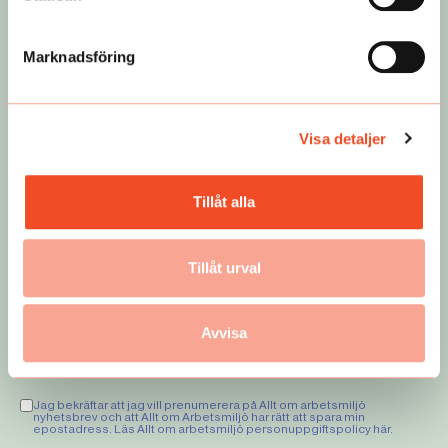
Marknadsföring
Visa detaljer
Missa inget
Få de viktigaste nyheterna som rör arbetsmiljön
sammanfattat varje vecka. Testa vårt premiumbrev
Tillåt alla
kostnadsfritt!
Tillåt urval
Avvisa
Registrera
Jag bekräftar att jag vill prenumerera på Allt om arbetsmiljö
nyhetsbrev och att Allt om Arbetsmiljö har rätt att spara min
epostadress. Läs Allt om arbetsmiljö personuppgiftspolicy
här
.