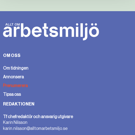
OM OSS
Om tidningen
Annonsera
Prenumerera
Tipsa oss
REDAKTIONEN
Tf chefredaktör och ansvarig utgivare
Karin Nilsson
karin.nilsson@alltomarbetsmiljo.se