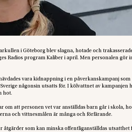
rkullen i Göteborg blev slagna, hotade och trakasserad
es Radios program Kaliber i april. Men personalen gör i
 hävdades vara kidnappning i en påverkanskampanj som 
verige någonsin utsatts för. I kölvattnet av kampanjen 
h hot.
 om att personen vet var anställdas barn går i skola, ho
terna och vittnesmålen är många och förfärande.
 åtgärder som kan minska offentliganställdas utsatthet 