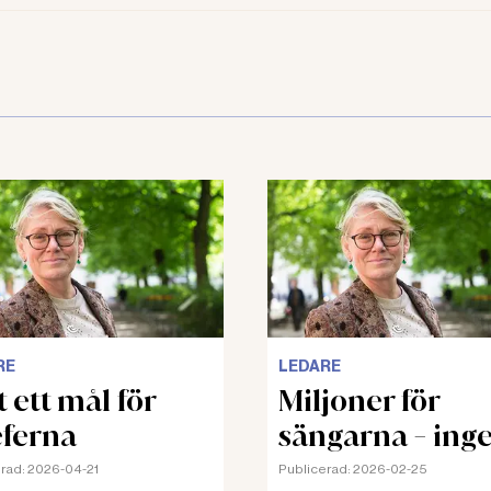
RE
LEDARE
t ett mål för
Miljoner för
ferna
sängarna - inge
bra beslut
rad:
2026-04-21
Publicerad:
2026-02-25