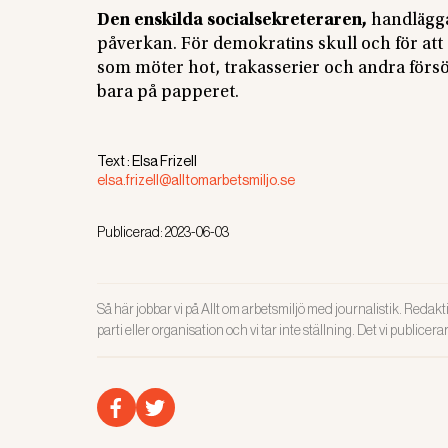
Den enskilda socialsekreteraren,
handlägga
påverkan. För demokratins skull och för att
som möter hot, trakasserier och andra försö
bara på papperet.
Text :
Elsa Frizell
elsa.frizell@alltomarbetsmiljo.se
Publicerad:
2023-06-03
Så här jobbar vi på Allt om arbetsmiljö med journalistik. Redakti
parti eller organisation och vi tar inte ställning. Det vi publicer