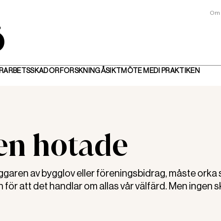
Om 
R
ARBETSSKADOR
FORSKNING
ÅSIKT
MÖTE MED
I PRAKTIKEN
en hotade
garen av bygglov eller föreningsbidrag, måste orka 
för att det handlar om allas vår välfärd. Men ingen s