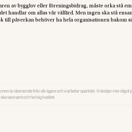
ren av bygglov eller föreningsbidrag, måste orka stå em
 det handlar om allas vår välfärd. Men ingen ska stå ens
k till påverkan behöver ha hela organisationen bakom sig
onen är oberoende från vår ägare och vi arbetar opartiskt. Vi stödjer inte något po
ar ska vara sant och ha hög kvalitet.