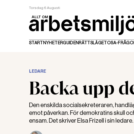
Torsdag 6 Augusti
START
NYHETER
GUIDEN
RÄTTSLÄGET
OSA-FRÅGO
LEDARE
Backa upp d
Den enskilda socialsekreteraren, handläg
emot påverkan. För demokratins skull och 
ensam. Det skriver Elsa Frizell i sin ledare.