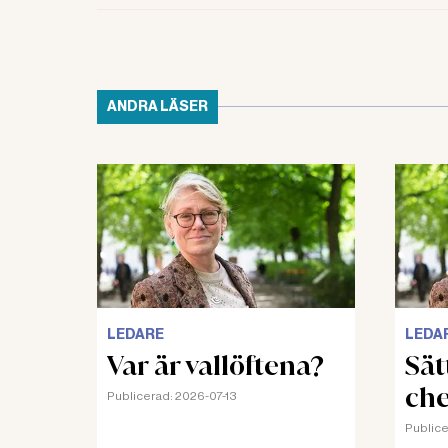
ANDRA LÄSER
LEDARE
LEDA
Var är vallöftena?
Sät
che
Publicerad:
2026-07-13
Publice