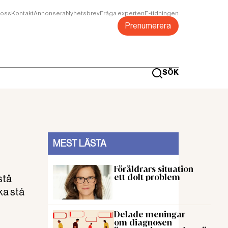
oss
Kontakt
Annonsera
Nyhetsbrev
Fråga experten
E-tidningen
Prenumerera
SÖK
MEST LÄSTA
Föräldrars situation
ett dolt problem
stå
ka stå
Delade meningar
om diagnosen