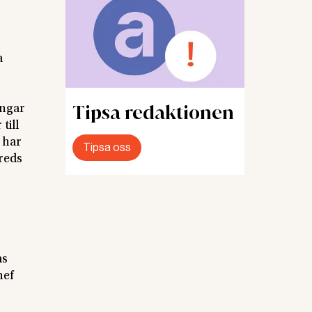
a
Tipsa redaktionen
ingar
till
 har
Tipsa oss
treds
as
hef