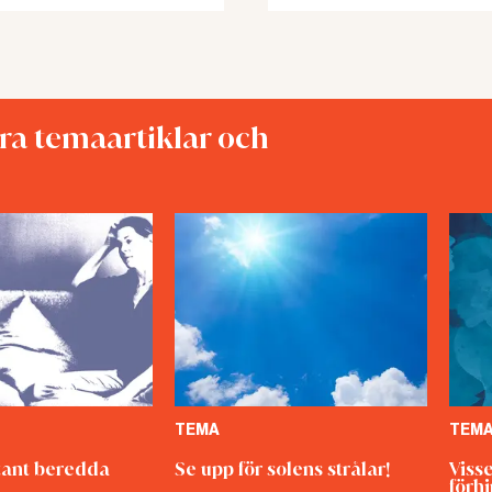
åra temaartiklar och
TEMA
TEM
ant beredda
Se upp för solens strålar!
Viss
förh