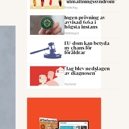
”utmattningssyndrom”
Forskning
Ingen prövning av
avvisad 6:6a i
högsta instans
Rattslaget
EU-dom kan betyda
ny chans för
föräldrar
"Jag blev nedslagen
av diagnosen"
Nyheter