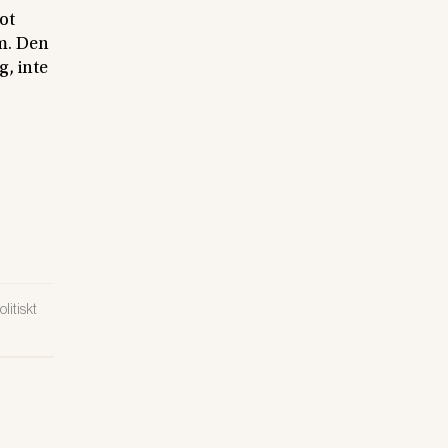
ot
am. Den
, inte
litiskt