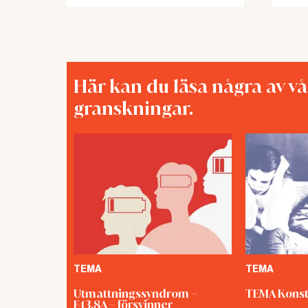
Här kan du läsa några av v
granskningar.
TEMA
TEMA
Utmattningssyndrom –
TEMA Konst
F43.8A – försvinner