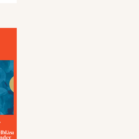
A
TEMA
elblåsning med
Förslavad eller hjälpt?
inder