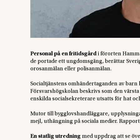
Personal på en fritidsgård
i förorten Hamma
de portade ett ungdomsgäng, berättar Sverig
orosanmälan eller polisanmälan.
Socialtjänstens omhändertaganden av barn
Försvarshögskolan beskrivs som den värsta S
enskilda socialsekreterare utsatts för hat oc
Mutor till bygglovshandläggare, upplysningar
mejl, uthängning på sociala medier. Rappor
En statlig utredning
med uppdrag att se över