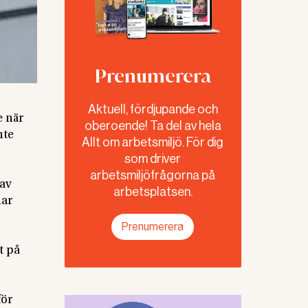
Prenumerera
Aktuell, fördjupande och
e när
oberoende! Ta del av hela
nte
Allt om arbetsmiljö. För dig
som driver
arbetsmiljöfrågorna på
av
arbetsplatsen.
har
Prenumerera
t på
för