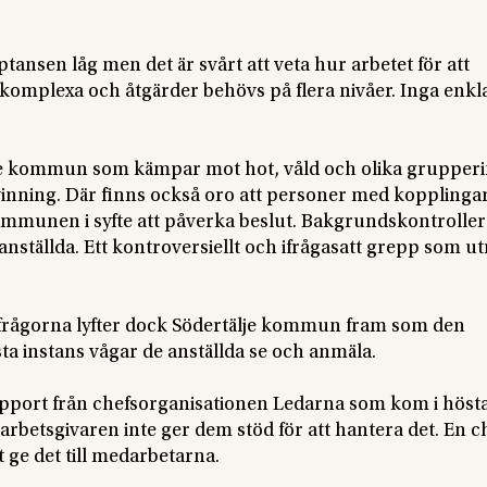
sen låg men det är svårt att veta hur arbetet för att
komplexa och åtgärder behövs på flera nivåer. Inga enkl
tälje kommun som kämpar mot hot, våld och olika grupper
nning. Där finns också oro att personer med kopplingar 
kommunen i syfte att påverka beslut. Bakgrundskontroller
anställda. Ett kontroversiellt och ifrågasatt grepp som u
 i frågorna lyfter dock Södertälje kommun fram som den
sta instans vågar de anställda se och anmäla.
 rapport från chefsorganisationen Ledarna som kom i höst
t arbetsgivaren inte ger dem stöd för att hantera det. En c
tt ge det till medarbetarna.