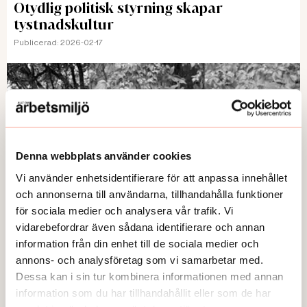
Otydlig politisk styrning skapar
tystnadskultur
Publicerad:
2026-02-17
Denna webbplats använder cookies
Vi använder enhetsidentifierare för att anpassa innehållet
och annonserna till användarna, tillhandahålla funktioner
för sociala medier och analysera vår trafik. Vi
vidarebefordrar även sådana identifierare och annan
information från din enhet till de sociala medier och
DEBATT
annons- och analysföretag som vi samarbetar med.
Tänk på arbetsmiljön och rädda liv i
Dessa kan i sin tur kombinera informationen med annan
trafiken
information som du har tillhandahållit eller som de har
Publicerad:
2025-12-10