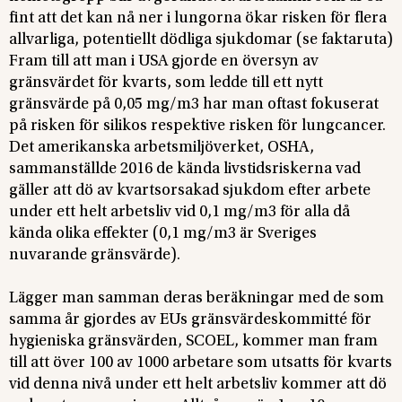
fint att det kan nå ner i lungorna ökar risken för flera
allvarliga, potentiellt dödliga sjukdomar (se faktaruta)
Fram till att man i USA gjorde en översyn av
gränsvärdet för kvarts, som ledde till ett nytt
gränsvärde på 0,05 mg/m3 har man oftast fokuserat
på risken för silikos respektive risken för lungcancer.
Det amerikanska arbetsmiljöverket, OSHA,
sammanställde 2016 de kända livstidsriskerna vad
gäller att dö av kvartsorsakad sjukdom efter arbete
under ett helt arbetsliv vid 0,1 mg/m3 för alla då
kända olika effekter (0,1 mg/m3 är Sveriges
nuvarande gränsvärde).
Lägger man samman deras beräkningar med de som
samma år gjordes av EUs gränsvärdeskommitté för
hygieniska gränsvärden, SCOEL, kommer man fram
till att över 100 av 1000 arbetare som utsatts för kvarts
vid denna nivå under ett helt arbetsliv kommer att dö