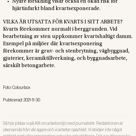
Nyare forskning visar också en ökad risk för
hjärtinfarkt bland kvartsexponerade.
VILKA ÄR UTSATTA FÖR KVARTS I SITT ARBETE?
Kvarts förekommer normalt i berggrunden. Vid
bearbetning av sten uppkommer kvartshaltigt damm.
Exempel på miljöer där kvartsexponering
förekommer är gruv- och stenbrytning, vägbyggnad,
gjuterier, keramiktillverkning, och byggnadsarbete,
särskilt betongarbete.
Foto:
Colourbox
Publicerad:
2021-11-30
Så här jobbar vi på Allt om arbetsmiljö med journalistik. Redaktionen är
oberoende från vår ägare och vi arbetar opartiskt. Vi stödjer inte något
politiskt parti eller organisation och vi tar inte ställning. Det vi publicerar ska