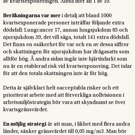
av kvartsexponeringen. Alltså mer än 1 av 10.
Beräkningarna var mer
i detalj att bland 1000
kvartsexponerade personer inträffar följande extra
dödsfall: Lungcancer 17, annan lungsjukdom 85 och
njursjukdom 39, det vill säga, totalt 141 extra dödsfall.
Det finns en osäkerhet för var och en av dessa siffror
och skattningen för njursjukdom har ifrågasatts som
alltför hög. Å andra sidan ingår inte hjärtinfarkt som
nu är en etablerad risk vid kvartsexponering. Det talar
för att den totala skattningen inte är för hög.
Detta är självklart helt oacceptabla risker och ett
prioriterat arbete med att förverkliga nollvisionen i
arbetsmiljöstrategin bör vara att skyndsamt se över
kvartsgränsvärdet.
En möjlig strategi
är att man, i likhet med flera andra
länder, sänker gränsvärdet till 0,05 mg/m3. Man bör