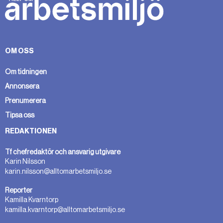
OM OSS
Om tidningen
Annonsera
Prenumerera
Tipsa oss
REDAKTIONEN
Tf chefredaktör och ansvarig utgivare
Karin Nilsson
karin.nilsson@alltomarbetsmiljo.se
Reporter
Kamilla Kvarntorp
kamilla.kvarntorp@alltomarbetsmiljo.se