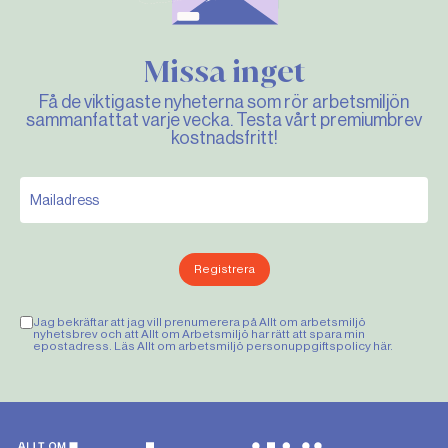
Missa inget
Få de viktigaste nyheterna som rör arbetsmiljön
sammanfattat varje vecka. Testa vårt premiumbrev
kostnadsfritt!
Registrera
Jag bekräftar att jag vill prenumerera på Allt om arbetsmiljö
nyhetsbrev och att Allt om Arbetsmiljö har rätt att spara min
epostadress. Läs Allt om arbetsmiljö personuppgiftspolicy
här
.