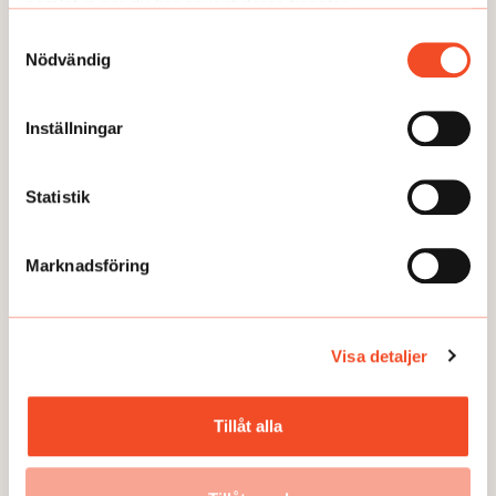
samlat in när du har använt deras tjänster.
Samtyckesval
Nödvändig
Inställningar
Här kan du läsa några av våra
temaartiklar och granskningar.
Statistik
Marknadsföring
Visa detaljer
TEMA
TEMA
Tillåt alla
Utmattningssyndrom –
TEMA Konstant bered
F43.8A – försvinner