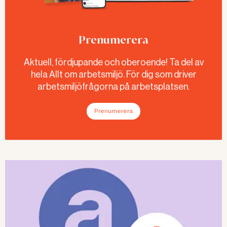
Prenumerera
Aktuell, fördjupande och oberoende! Ta del av
hela Allt om arbetsmiljö. För dig som driver
arbetsmiljöfrågorna på arbetsplatsen.
Prenumerera