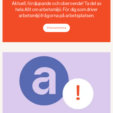
Aktuell, fördjupande och oberoende! Ta del av
hela Allt om arbetsmiljö. För dig som driver
arbetsmiljöfrågorna på arbetsplatsen.
Prenumerera