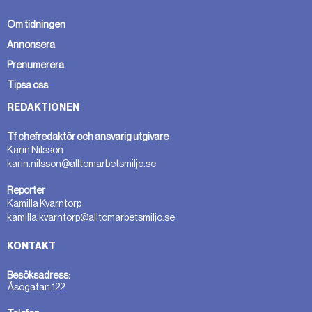
Om tidningen
Annonsera
Prenumerera
Tipsa oss
REDAKTIONEN
Tf chefredaktör och ansvarig utgivare
Karin Nilsson
karin.nilsson@alltomarbetsmiljo.se
Reporter
Kamilla Kvarntorp
kamilla.kvarntorp@alltomarbetsmiljo.se
KONTAKT
Besöksadress:
Åsögatan 122