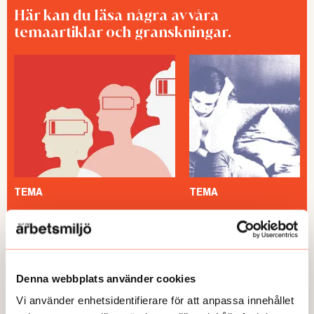
Här kan du läsa några av våra
temaartiklar och granskningar.
TEMA
TEMA
Utmattningssyndrom –
TEMA Konstant bered
F43.8A – försvinner
Denna webbplats använder cookies
Vi använder enhetsidentifierare för att anpassa innehållet