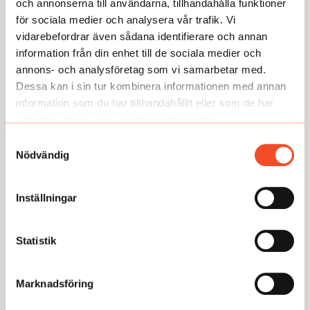
och annonserna till användarna, tillhandahålla funktioner
för sociala medier och analysera vår trafik. Vi
GUIDEN
vidarebefordrar även sådana identifierare och annan
information från din enhet till de sociala medier och
annons- och analysföretag som vi samarbetar med.
Dessa kan i sin tur kombinera informationen med annan
information som du har tillhandahållit eller som de har
samlat in när du har använt deras tjänster.
Samtyckesval
Nödvändig
Inställningar
Statistik
GUIDEN
6 steg: Anpassa vid psykisk ohälsa
Marknadsföring
Publicerad:
2025-01-13