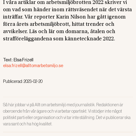
I våra artiklar om arbetsmiljöbrotten 2022 skriver vi
om vad som händer inom rättsväsendet när det värsta
inträffar. Vår reporter Karin Nilson har gått igenom
förra årets arbetsmiljöbrott, hittat trender och
avvikelser. Läs och lär om domarna, åtalen och
strafföreläggandena som kännetecknade 2022.
Text :
Elsa Frizell
elsa.frizell@alltomarbetsmiljo.se
Publicerad:
2023-02-20
Så här jobbar vi på Allt om arbetsmiljö med journalistik. Redaktionen är
oberoende från vår ägare och vi arbetar opartiskt. Vi stödjer inte något
politiskt parti eller organisation och vi tar inte ställning. Det vi publicerar ska
vara sant och ha hög kvalitet.