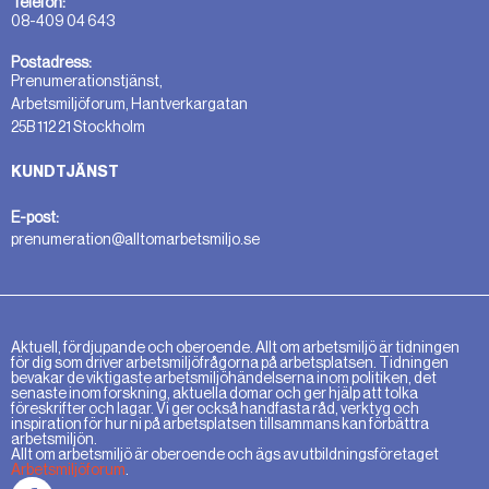
Telefon:
08-409 04 643
Postadress:
Prenumerationstjänst,
Arbetsmiljöforum, Hantverkargatan
25B 112 21 Stockholm
KUNDTJÄNST
E-post:
prenumeration@alltomarbetsmiljo.se
Aktuell, fördjupande och oberoende. Allt om arbetsmiljö är tidningen
för dig som driver arbetsmiljöfrågorna på arbetsplatsen. Tidningen
bevakar de viktigaste arbetsmiljöhändelserna inom politiken, det
senaste inom forskning, aktuella domar och ger hjälp att tolka
föreskrifter och lagar. Vi ger också handfasta råd, verktyg och
inspiration för hur ni på arbetsplatsen tillsammans kan förbättra
arbetsmiljön.
Allt om arbetsmiljö är oberoende och ägs av utbildningsföretaget
Arbetsmiljöforum
.