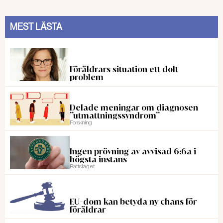
MEST LÄSTA
Föräldrars situation ett dolt
problem
Delade meningar om diagnosen
”utmattningssyndrom”
Forskning
Ingen prövning av avvisad 6:6a i
högsta instans
Rattslaget
EU-dom kan betyda ny chans för
föräldrar