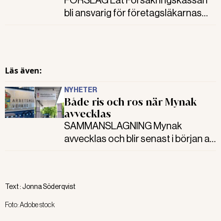
FÖRSLAG Låt Försäkringskassan
bli ansvarig för företagsläkarnas
specialistutbildning. Det föreslår
Myndigheten från
arbetsmiljökunskap i en ny rapport.
Läs även:
NYHETER
Både ris och ros när Mynak
avvecklas
SAMMANSLAGNING Mynak
avvecklas och blir senast i början av
nästa år en del av
Arbetsmiljöverket. Bland
remissinstanserna säger flertalet ja
Text :
Jonna Söderqvist
till sammanslagningen. Men
frågetecken finns, förbehållen är
Foto:
Adobe stock
många och kritiken mot bristen på