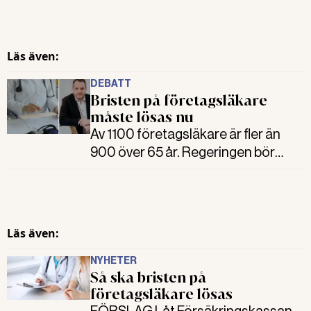
Läs även:
DEBATT
Bristen på företagsläkare
måste lösas nu
Av 1100 företagsläkare är fler än
900 över 65 år. Regeringen bör
omedelbart ge en myndighet
helhetsansvaret att samordna
utbildningsuppdraget för dessa
läkare skriver Peter Munck af
Läs även:
Rosenschöld.
NYHETER
Så ska bristen på
företagsläkare lösas