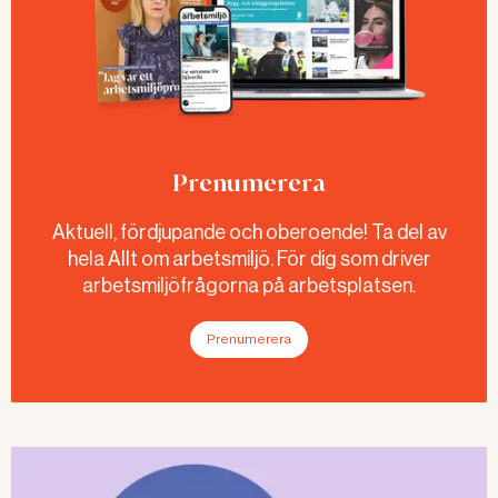
Prenumerera
Aktuell, fördjupande och oberoende! Ta del av
hela Allt om arbetsmiljö. För dig som driver
arbetsmiljöfrågorna på arbetsplatsen.
Prenumerera