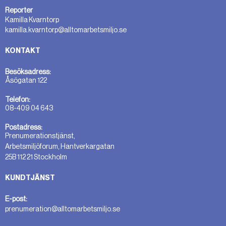
Reporter
Kamilla Kvarntorp
kamilla.kvarntorp@alltomarbetsmiljo.se
KONTAKT
Besöksadress:
Åsögatan 122
Telefon:
08-409 04 643
Postadress:
Prenumerationstjänst,
Arbetsmiljöforum, Hantverkargatan
25B 112 21 Stockholm
KUNDTJÄNST
E-post:
prenumeration@alltomarbetsmiljo.se