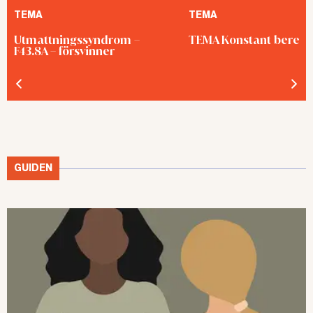
TEMA
TEMA
Utmattningssyndrom –
TEMA Konstant bered
F43.8A – försvinner
GUIDEN