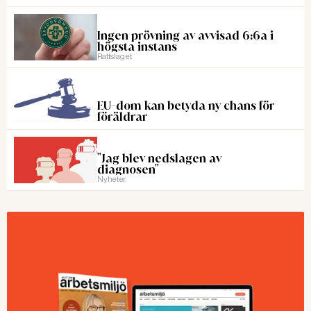
Ingen prövning av avvisad 6:6a i
högsta instans
Rattslaget
EU-dom kan betyda ny chans för
föräldrar
"Jag blev nedslagen av
diagnosen"
Nyheter