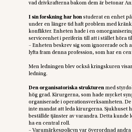
vad drivkrafterna bakom dem är betonar An
I sin forskning har hon
studerat en enhet på
under en längre tid haft problem med krän
konflikter. Enheten hade i en omorganisering 
serviceenhet i periferin till att i stället hör
– Enheten beskrev sig som ignorerade och att
lyfta fram denna profession, som har en cent
Men ledningen blev också kringskuren visar 
ledning.
Den organisatoriska strukturen
med styrdok
hög grad. Kirurgerna, som hade mycket synp
organiserade i operationsverksamheten. De t
inte mandat att leda kirurgerna. Sjukhuset h
beställde tjänster av varandra. Detta kunde l
ha en central roll.
– Varumärkespolicyn var överordnad andra po