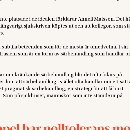
te platsade i de idealen förklarar Anneli Matsson. Det h
 långvarigt sjukskriven köptes ut och att kollegor, som st
s.
m subtila beteenden som för de mesta är omedvetna. I sin
trasicm som är en form av särbehandling som handlar o
ar om kränkande särbehandling blir det ofta fokus på
r hon att särbehandling i stället ofta handlar om ett sätt 
 pragmatisk särbehandling, en strategi för att få bort
n. Som på sjukhuset, människor som inte stämde in på
pel har nolltolerans mo