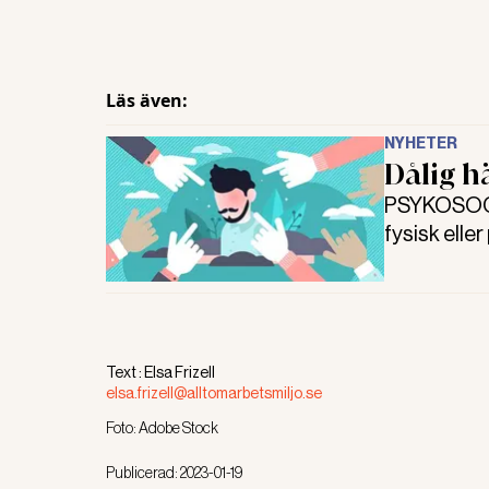
Läs även:
NYHETER
Dålig h
PSYKOSOCIA
fysisk elle
lågt. Dessa
organisati
miljömedici
Text :
Elsa Frizell
elsa.frizell@alltomarbetsmiljo.se
Foto:
Adobe Stock
Publicerad:
2023-01-19