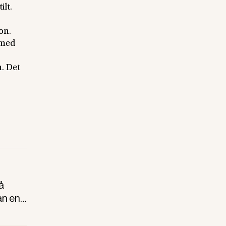
ilt.
on.
 med
. Det
å
an en