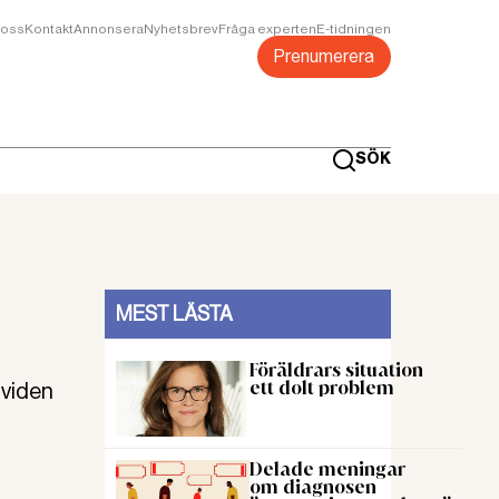
oss
Kontakt
Annonsera
Nyhetsbrev
Fråga experten
E-tidningen
Prenumerera
SÖK
MEST LÄSTA
Föräldrars situation
ett dolt problem
ividen
Delade meningar
om diagnosen