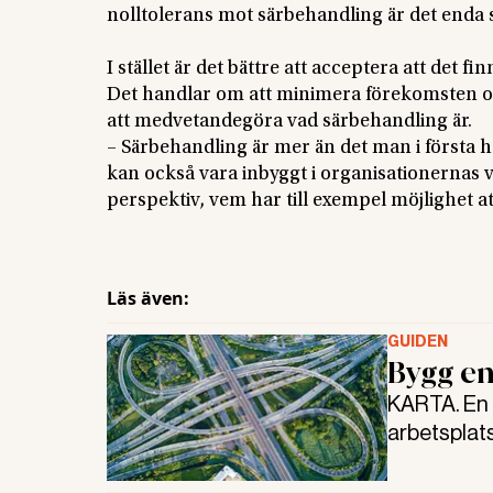
nolltolerans mot särbehandling är det enda 
I stället är det bättre att acceptera att det f
Det handlar om att minimera förekomsten och 
att medvetandegöra vad särbehandling är.
– Särbehandling är mer än det man i första 
kan också vara inbyggt i organisationernas vi
perspektiv, vem har till exempel möjlighet a
Läs även:
GUIDEN
Bygg en
KARTA. En 
arbetsplats
sådan? Vi v