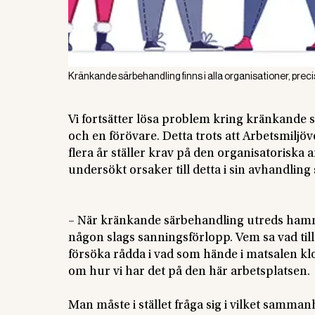
Kränkande särbehandling finns i alla organisationer, prec
Vi fortsätter lösa problem kring kränkande sä
och en förövare. Detta trots att Arbetsmiljö
flera år ställer krav på den organisatoriska
undersökt orsaker till detta i sin avhandling
– När kränkande särbehandling utreds hamna
någon slags sanningsförlopp. Vem sa vad til
försöka rådda i vad som hände i matsalen kl
om hur vi har det på den här arbetsplatsen.
Man måste i stället fråga sig i vilket samm