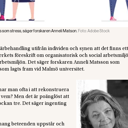
is som stress, säger forskaren Anneli Matson.
Foto:
Adobe Stock
rbehandling utifrån individen och synen att det finns ett
verkets föreskrift om organisatorisk och social arbetsmilj
 arbetsmiljön. Det säger forskaren Anneli Matsson som
 som lagts fram vid Malmö universitet.
r man ofta i att rekonstruera
l vem? Men det är poänglöst att
ockan tre. Det säger ingenting
anhang beteenden uppstår och