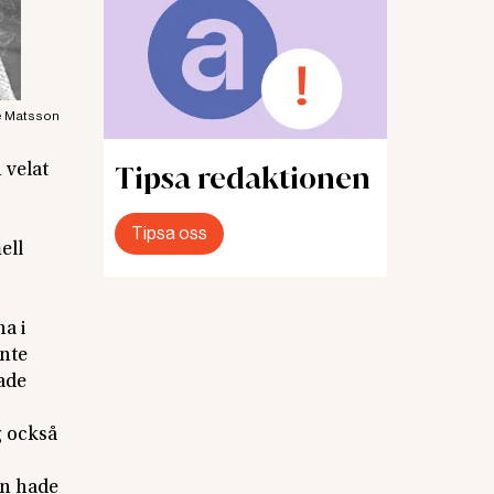
e Matsson
Tipsa redaktionen
 velat
Tipsa oss
ell
a i
inte
ade
g också
en hade