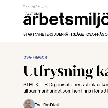
Torsdag 6 Augusti
START
NYHETER
GUIDEN
RÄTTSLÄGET
OSA-FRÅGO
OSA-FRÅGOR
Utfrysning k
STRUKTUR Organisationens struktur kan 
till sammanhanget som hen finns i för att
Text :
Elsa Frizell