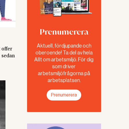
Prenumerera
Aktuell, fördjupande och
 offer
oberoende! Ta del av hela
ö sedan
Allt om arbetsmiljö. För dig
som driver
arbetsmiljöfrågorna på
arbetsplatsen.
Prenumerera