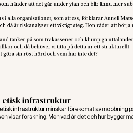
som händer att det går under ytan och blir ännu mer subt
inns i alla organisationer, som stress, förklarar Anneli Mats
då är riskanalyser ett viktigt steg. Hon råder att börja
hand tänker på som trakasserier och klumpiga uttalanden
llkor och då behöver vi titta på detta ur ett strukturellt
tt göra sin röst hörd och vem har inte det?
 etisk infrastruktur
etisk infrastruktur minskar förekomst av mobbning p
en visar forskning. Men vad är det och hur bygger m
isar hur.