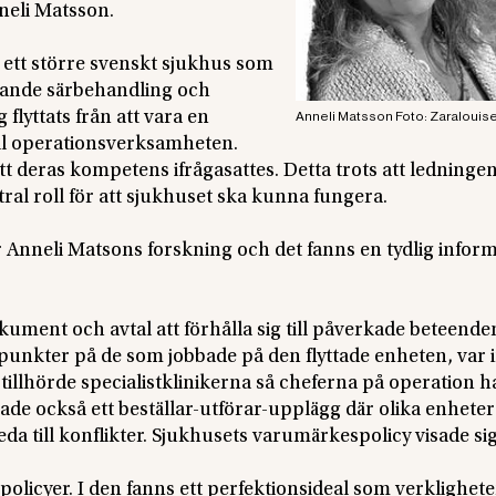
neli Matsson.
 ett större svenskt sjukhus som
kande särbehandling och
flyttats från att vara en
Anneli Matsson Foto: Zaralouis
a till operationsverksamheten.
 deras kompetens ifrågasattes. Detta trots att ledningen
ral roll för att sjukhuset ska kunna fungera.
Anneli Matsons forskning och det fanns en tydlig inform
ument och avtal att förhålla sig till påverkade beteenden
unkter på de som jobbade på den flyttade enheten, var 
illhörde specialistklinikerna så cheferna på operation h
ade också ett beställar-utförar-upplägg där olika enheter
eda till konflikter. Sjukhusets varumärkespolicy visade si
licyer. I den fanns ett perfektionsideal som verklighet