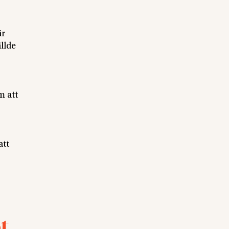
är
ällde
m att
att
t