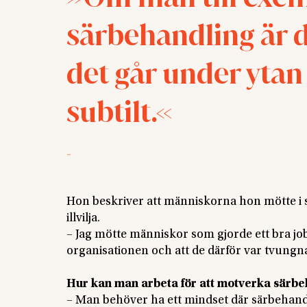
särbehandling är 
det går under ytan
subtilt.
-
Hon beskriver att människorna hon mötte i s
illvilja.
– Jag mötte människor som gjorde ett bra jo
organisationen och att de därför var tvungna
Hur kan man arbeta för att motverka särb
– Man behöver ha ett mindset där särbehandli