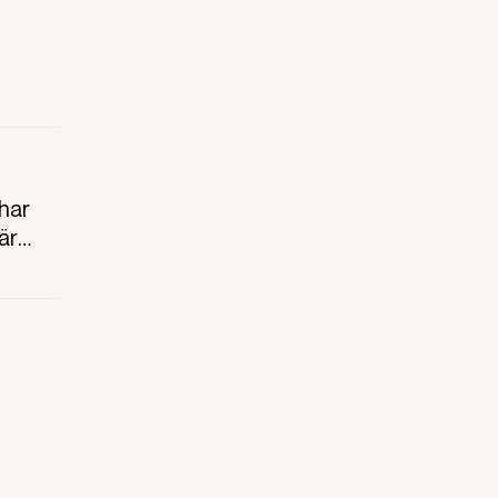
har
är
i
ch