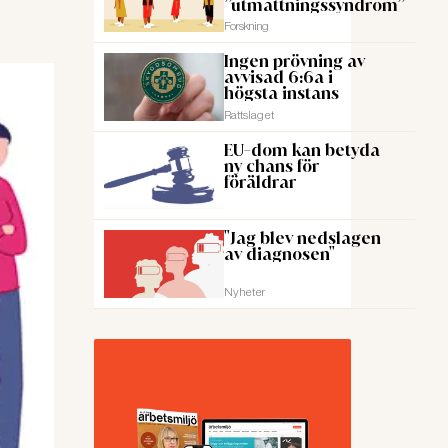
”utmattningssyndrom”
Forskning
Ingen prövning av
avvisad 6:6a i
högsta instans
Rattslaget
EU-dom kan betyda
ny chans för
föräldrar
"Jag blev nedslagen
av diagnosen"
Nyheter