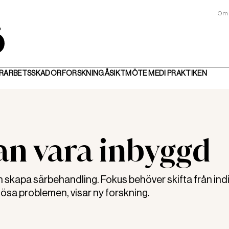
Om 
R
ARBETSSKADOR
FORSKNING
ÅSIKT
MÖTE MED
I PRAKTIKEN
an vara inbyggd
skapa särbehandling. Fokus behöver skifta från ind
 lösa problemen, visar ny forskning.