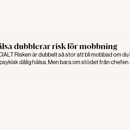
älsa dubblerar risk för mobbning
LT Risken är dubbelt så stor att bli mobbad om du 
r psykisk dålig hälsa. Men bara om stödet från chefen 
 individrisker finns endast om det också finns brister 
onen, säger Stefan Blomberg, forskare på Arbets- o
n i Linköping.