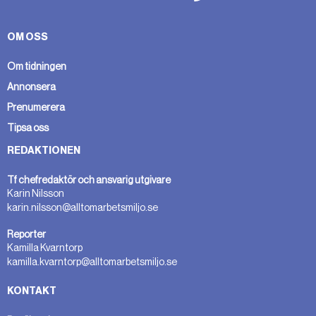
OM OSS
Om tidningen
Annonsera
Prenumerera
Tipsa oss
REDAKTIONEN
Tf chefredaktör och ansvarig utgivare
Karin Nilsson
karin.nilsson@alltomarbetsmiljo.se
Reporter
Kamilla Kvarntorp
kamilla.kvarntorp@alltomarbetsmiljo.se
KONTAKT