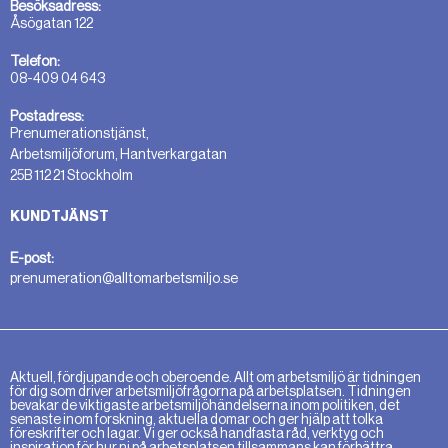
Besöksadress:
Åsögatan 122
Telefon:
08-409 04 643
Postadress:
Prenumerationstjänst,
Arbetsmiljöforum, Hantverkargatan
25B 112 21 Stockholm
KUNDTJÄNST
E-post:
prenumeration@alltomarbetsmiljo.se
Aktuell, fördjupande och oberoende. Allt om arbetsmiljö är tidningen
för dig som driver arbetsmiljöfrågorna på arbetsplatsen. Tidningen
bevakar de viktigaste arbetsmiljöhändelserna inom politiken, det
senaste inom forskning, aktuella domar och ger hjälp att tolka
föreskrifter och lagar. Vi ger också handfasta råd, verktyg och
inspiration för hur ni på arbetsplatsen tillsammans kan förbättra