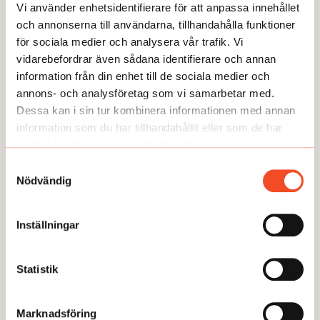
Vi använder enhetsidentifierare för att anpassa innehållet
och annonserna till användarna, tillhandahålla funktioner
Så här jobbar vi på Allt om arbetsmiljö med journalistik. Redaktionen är
för sociala medier och analysera vår trafik. Vi
oberoende från vår ägare och vi arbetar opartiskt. Vi stödjer inte något
vidarebefordrar även sådana identifierare och annan
politiskt parti eller organisation och vi tar inte ställning. Det vi publicerar ska
information från din enhet till de sociala medier och
vara sant och ha hög kvalitet.
annons- och analysföretag som vi samarbetar med.
Dessa kan i sin tur kombinera informationen med annan
information som du har tillhandahållit eller som de har
samlat in när du har använt deras tjänster.
Samtyckesval
Nödvändig
ANDRA FRÅGOR
Inställningar
Statistik
Marknadsföring