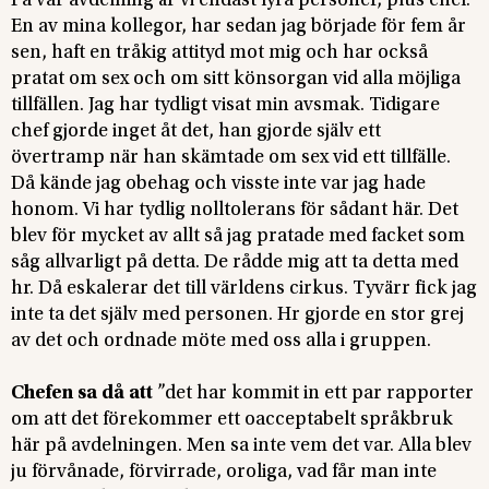
På vår avdelning är vi endast fyra personer, plus chef.
En av mina kollegor, har sedan jag började för fem år
sen, haft en tråkig attityd mot mig och har också
pratat om sex och om sitt könsorgan vid alla möjliga
tillfällen. Jag har tydligt visat min avsmak. Tidigare
chef gjorde inget åt det, han gjorde själv ett
övertramp när han skämtade om sex vid ett tillfälle.
Då kände jag obehag och visste inte var jag hade
honom. Vi har tydlig nolltolerans för sådant här. Det
blev för mycket av allt så jag pratade med facket som
såg allvarligt på detta. De rådde mig att ta detta med
hr. Då eskalerar det till världens cirkus. Tyvärr fick jag
inte ta det själv med personen. Hr gjorde en stor grej
av det och ordnade möte med oss alla i gruppen.
Chefen sa då att
”det har kommit in ett par rapporter
om att det förekommer ett oacceptabelt språkbruk
här på avdelningen. Men sa inte vem det var. Alla blev
ju förvånade, förvirrade, oroliga, vad får man inte