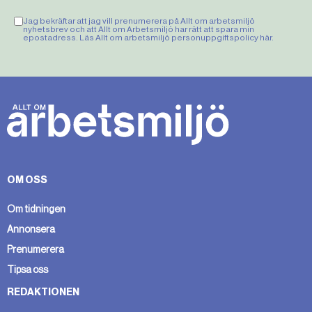
Jag bekräftar att jag vill prenumerera på Allt om arbetsmiljö
nyhetsbrev och att Allt om Arbetsmiljö har rätt att spara min
epostadress. Läs Allt om arbetsmiljö personuppgiftspolicy
här
.
OM OSS
Om tidningen
Annonsera
Prenumerera
Tipsa oss
REDAKTIONEN