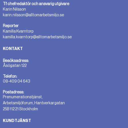
Tf chefredaktör och ansvarig utgivare
Karin Nilsson
karin.nilsson@alltomarbetsmiljo.se
Reporter
Kamilla Kvarntorp
kamilla.kvarntorp@alltomarbetsmiljo.se
KONTAKT
Besöksadress:
Åsögatan 122
Telefon:
08-409 04 643
Postadress:
Prenumerationstjänst,
Arbetsmiljöforum, Hantverkargatan
25B 112 21 Stockholm
KUNDTJÄNST