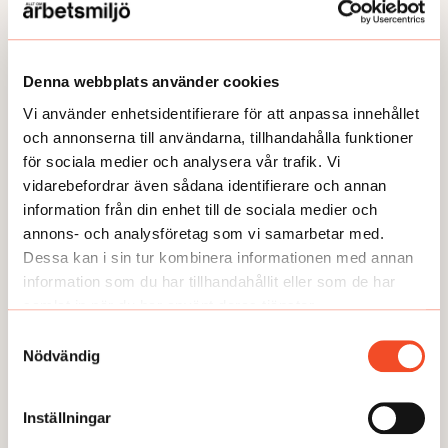
/Magnus Nyqvist, expert skadligt bruk på Feelgood
företagshälsa.
Denna webbplats använder cookies
Vi använder enhetsidentifierare för att anpassa innehållet
och annonserna till användarna, tillhandahålla funktioner
Foto:
Adobe Stock
för sociala medier och analysera vår trafik. Vi
Publicerad:
2024-05-29
vidarebefordrar även sådana identifierare och annan
information från din enhet till de sociala medier och
annons- och analysföretag som vi samarbetar med.
Dessa kan i sin tur kombinera informationen med annan
Så här jobbar vi på Allt om arbetsmiljö med journalistik. Redaktionen är
oberoende från vår ägare och vi arbetar opartiskt. Vi stödjer inte något
information som du har tillhandahållit eller som de har
politiskt parti eller organisation och vi tar inte ställning. Det vi publicerar ska
samlat in när du har använt deras tjänster.
vara sant och ha hög kvalitet.
Samtyckesval
Nödvändig
Inställningar