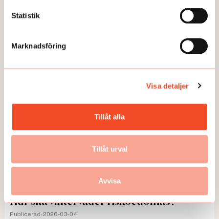
Statistik
ANDRA FRÅGOR
Marknadsföring
Visa detaljer
Tillåt alla
Tillåt urval
Avvisa
FRÅGA EXPERTEN
Hur ska vinterväder riskbedömas?
Publicerad:
2026-03-04