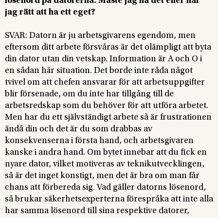
lösenord på datorerna. Måste jag ha det eller har
jag rätt att ha ett eget?
SVAR: Datorn är ju arbetsgivarens egendom, men
eftersom ditt arbete försvåras är det olämpligt att byta
din dator utan din vetskap. Information är A och O i
en sådan här situation. Det borde inte råda något
tvivel om att chefen ansvarar för att arbetsuppgifter
blir försenade, om du inte har tillgång till de
arbetsredskap som du behöver för att utföra arbetet.
Men har du ett självständigt arbete så är frustrationen
ändå din och det är du som drabbas av
konsekvenserna i första hand, och arbetsgivaren
kanske i andra hand. Om bytet innebar att du fick en
nyare dator, vilket motiveras av teknikutvecklingen,
så är det inget konstigt, men det är bra om man får
chans att förbereda sig. Vad gäller datorns lösenord,
så brukar säkerhetsexperterna förespråka att inte alla
har samma lösenord till sina respektive datorer,