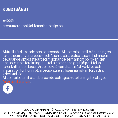
KUNDTJÄNST
E-post:
prenumeration@alltomarbetsmiljo.se
Aktuell, fördjupande och oberoende. Allt om arbetsmiljö är tidningen
för dig som driver arbetsmiljöfrågorna på arbetsplatsen. Tidningen
bevakar de viktigaste arbetsmiljöhändelserna inom politiken, det
senaste inom forskning, aktuella domar och ger hjälp att tolka
föreskrifter och lagar. Vi ger också handfasta råd, verktyg och
inspiration för hur ni på arbetsplatsen tillsammans kan förbättra
arbetsmiljön.
Allt om arbetsmiljö är oberoende och ägs av utbildningsföretaget
Arbetsmiljöforum
.
2022 COPYRIGHT © ALLTOMARBETSMILJO.SE
ALL INFORMATION PÅ ALLTOMARBETSMILJO.SE SKYDDAS AV LAGEN OM
UPPHOVSRÄTT. ANGE KÄLLA VID CITERING ALLTOMARBETSMILJO.SE.