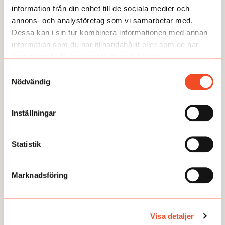
information från din enhet till de sociala medier och
Hur ska vinterväder riskbedömas?
annons- och analysföretag som vi samarbetar med.
Publicerad:
2026-03-04
Dessa kan i sin tur kombinera informationen med annan
information som du har tillhandahållit eller som de har
samlat in när du har använt deras tjänster.
Samtyckesval
Nödvändig
Inställningar
Statistik
Marknadsföring
FRÅGA EXPERTEN
Är det frivilligt att delta i medling?
Publicerad:
2025-11-24
Visa detaljer