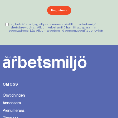
Registrera
Jag bekräftar att jag vill prenumerera på Allt om arbetsmiljö
nyhetsbrev och att Allt om Arbetsmiljö har rätt att spara min
epostadress. Läs Allt om arbetsmiljö personuppgiftspolicy
här
.
OM OSS
Om tidningen
Annonsera
Prenumerera