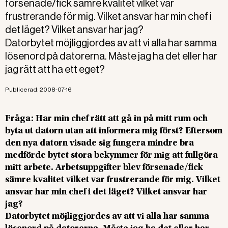
försenade/fick sämre kvalitet vilket var
frustrerande för mig. Vilket ansvar har min chef i
det läget? Vilket ansvar har jag?
Datorbytet möjliggjordes av att vi alla har samma
lösenord på datorerna. Måste jag ha det eller har
jag rätt att ha ett eget?
Publicerad:
2008-07-16
Fråga: Har min chef rätt att gå in på mitt rum och
byta ut datorn utan att informera mig först? Eftersom
den nya datorn visade sig fungera mindre bra
medförde bytet stora bekymmer för mig att fullgöra
mitt arbete. Arbetsuppgifter blev försenade/fick
sämre kvalitet vilket var frustrerande för mig. Vilket
ansvar har min chef i det läget? Vilket ansvar har
jag?
Datorbytet möjliggjordes av att vi alla har samma