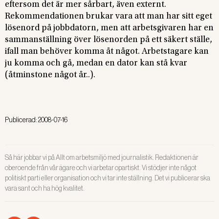
eftersom det är mer sårbart, även externt.
Rekommendationen brukar vara att man har sitt eget
lösenord på jobbdatorn, men att arbetsgivaren har en
sammanställning över lösenorden på ett säkert ställe,
ifall man behöver komma åt något. Arbetstagare kan
ju komma och gå, medan en dator kan stå kvar
(åtminstone något år..).
Publicerad:
2008-07-16
Så här jobbar vi på Allt om arbetsmiljö med journalistik. Redaktionen är
oberoende från vår ägare och vi arbetar opartiskt. Vi stödjer inte något
politiskt parti eller organisation och vi tar inte ställning. Det vi publicerar ska
vara sant och ha hög kvalitet.