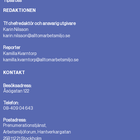
Tipsa oss
REDAKTIONEN
Tf chefredaktör och ansvarig utgivare
Karin Nilsson
karin.nilsson@alltomarbetsmiljo.se
Reporter
Kamilla Kvarntorp
kamilla.kvarntorp@alltomarbetsmiljo.se
KONTAKT
Besöksadress:
Åsögatan 122
Telefon:
08-409 04 643
Postadress:
Prenumerationstjänst,
Arbetsmiljöforum, Hantverkargatan
25B 112 21 Stockholm