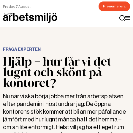
Prenumerera
Fredag 7 Augusti
FRÅGA EXPERTEN
Hjälp – hur får vi det
lugnt och skönt på
kontoret?
Nu när vi ska börja jobba mer från arbetsplatsen
efter pandemin i höst undrar jag: De öppna
kontorens stök kommer att bli än mer påfallande
jämfört med hur lugnt många haft det hemma –
om än lite enformigt. Helst vill jag ha ett eget rum