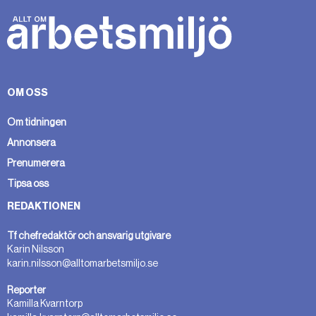
OM OSS
Om tidningen
Annonsera
Prenumerera
Tipsa oss
REDAKTIONEN
Tf chefredaktör och ansvarig utgivare
Karin Nilsson
karin.nilsson@alltomarbetsmiljo.se
Reporter
Kamilla Kvarntorp