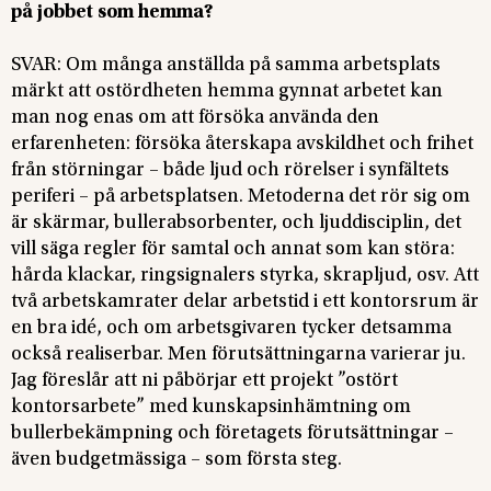
på jobbet som hemma?
SVAR: Om många anställda på samma arbetsplats
märkt att ostördheten hemma gynnat arbetet kan
man nog enas om att försöka använda den
erfarenheten: försöka återskapa avskildhet och frihet
från störningar – både ljud och rörelser i synfältets
periferi – på arbetsplatsen. Metoderna det rör sig om
är skärmar, bullerabsorbenter, och ljuddisciplin, det
vill säga regler för samtal och annat som kan störa:
hårda klackar, ringsignalers styrka, skrapljud, osv. Att
två arbetskamrater delar arbetstid i ett kontorsrum är
en bra idé, och om arbetsgivaren tycker detsamma
också realiserbar. Men förutsättningarna varierar ju.
Jag föreslår att ni påbörjar ett projekt ”ostört
kontorsarbete” med kunskapsinhämtning om
bullerbekämpning och företagets förutsättningar –
även budgetmässiga – som första steg.