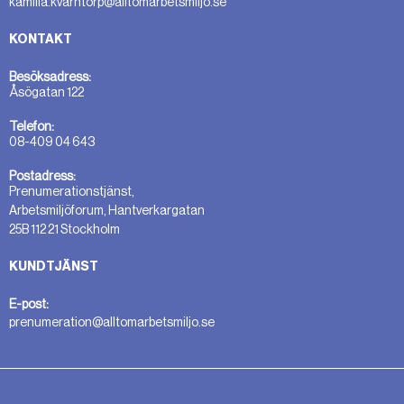
kamilla.kvarntorp@alltomarbetsmiljo.se
KONTAKT
Besöksadress:
Åsögatan 122
Telefon:
08-409 04 643
Postadress:
Prenumerationstjänst,
Arbetsmiljöforum, Hantverkargatan
25B 112 21 Stockholm
KUNDTJÄNST
E-post:
prenumeration@alltomarbetsmiljo.se