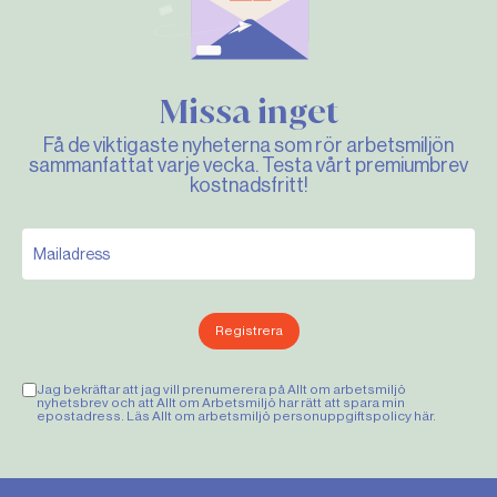
Missa inget
Få de viktigaste nyheterna som rör arbetsmiljön
sammanfattat varje vecka. Testa vårt premiumbrev
kostnadsfritt!
Registrera
Jag bekräftar att jag vill prenumerera på Allt om arbetsmiljö
nyhetsbrev och att Allt om Arbetsmiljö har rätt att spara min
epostadress. Läs Allt om arbetsmiljö personuppgiftspolicy
här
.