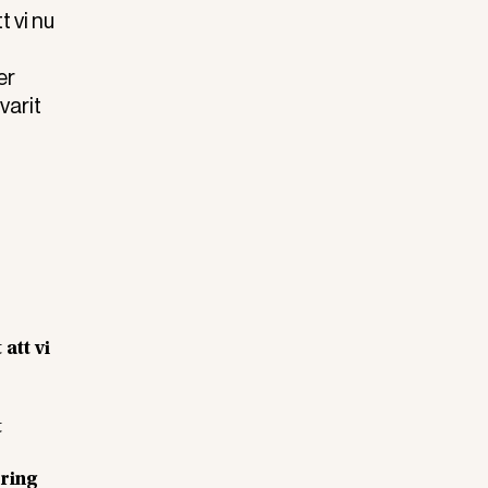
 vi nu
er
varit
att vi
t
ering