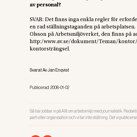
av personal?
SVAR: Det finns inga enkla regler för erfor
en rad ställningstaganden på arbetsplatsen.
Olsson på Arbetsmiljöverket, den finns på a
http:/www.av.se/dokument/Teman/kontor/PM
kontorsträngsel.
Svarat Av
Jan Enqvist
Publicerad:
2008-01-02
Så här jobbar vi på Allt om arbetsmiljö med journalistik. Redakti
parti eller organisation och vi tar inte ställning. Det vi publicer