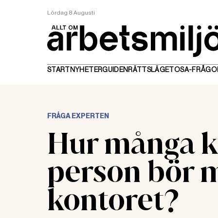
Lördag 8 Augusti
START
NYHETER
GUIDEN
RÄTTSLÄGET
OSA-FRÅGO
FRÅGA EXPERTEN
Hur många k
person bör 
kontoret?