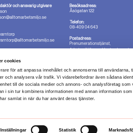
daktör och ansvarig utgivare
Besöksadress:
Åsögatan 122
sson
sson@alltomarbetsmiljo.se
Telefon:
08-409 04 643
varntorp
Postadress:
varntorp@alltomarbetsmiljo.se
Prenumerationstjänst,
Arbetsmiljöforum, Hantverkargata
25B 112 21 Stockholm
r cookies
rare för att anpassa innehållet och annonserna till användarna, t
er och analysera vår trafik. Vi vidarebefordrar även sådana ident
 enhet till de sociala medier och annons- och analysföretag som 
tidningen för dig som driver
 i sin tur kombinera informationen med annan information som
de viktigaste
e har samlat in när du har använt deras tjänster.
forskning, aktuella domar och ger
a råd, verktyg och inspiration för
ljön.
retaget
Arbetsmiljöforum
.
Inställningar
Statistik
Marknadsfö
2022 COPYRIGHT © ALLTOMARBETSMILJO.SE