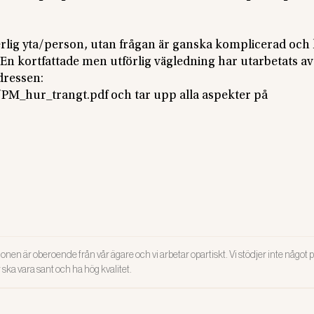
derlig yta/person, utan frågan är ganska komplicerad och
 En kortfattade men utförlig vägledning har utarbetats a
dressen:
_hur_trangt.pdf och tar upp alla aspekter på
onen är oberoende från vår ägare och vi arbetar opartiskt. Vi stödjer inte något po
ar ska vara sant och ha hög kvalitet.