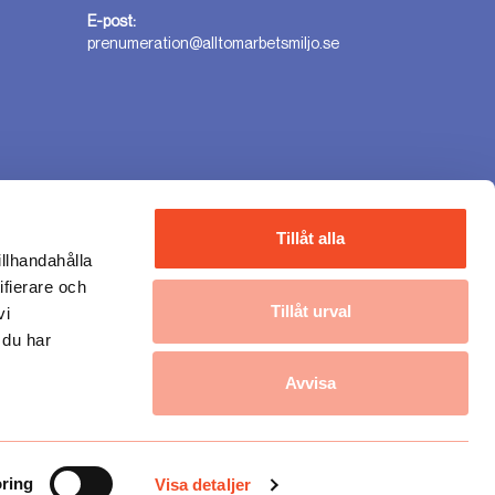
E-post:
prenumeration@alltomarbetsmiljo.se
n
Tillåt alla
illhandahålla
ifierare och
Tillåt urval
vi
 du har
Avvisa
ring
Visa detaljer