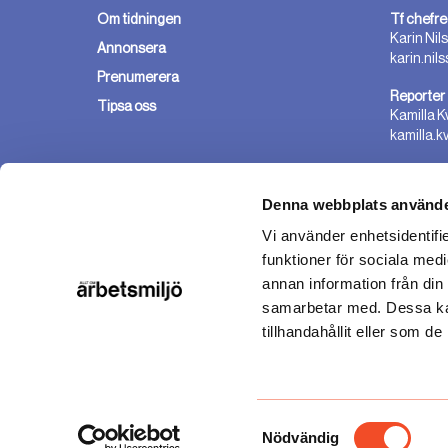
Om tidningen
Tf chefre
Karin Nil
Annonsera
karin.nil
Prenumerera
Reporter
Tipsa oss
Kamilla K
kamilla.k
Denna webbplats använde
Vi använder enhetsidentifie
funktioner för sociala medi
annan information från din
Aktuell, fördjupande och oberoende. Allt om arbetsmiljö är 
samarbetar med. Dessa kan
arbetsmiljöfrågorna på arbetsplatsen. Tidningen bevakar 
tillhandahållit eller som d
arbetsmiljöhändelserna inom politiken, det senaste inom 
hjälp att tolka föreskrifter och lagar. Vi ger också handfast
hur ni på arbetsplatsen tillsammans kan förbättra arbetsmi
Allt om arbetsmiljö är oberoende och ägs av utbildningsfö
Samtyckesval
Nödvändig