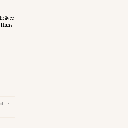
 kräver
v Hans
litiskt