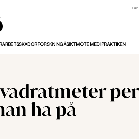
Om 
R
ARBETSSKADOR
FORSKNING
ÅSIKT
MÖTE MED
I PRAKTIKEN
vadratmeter per
man ha på