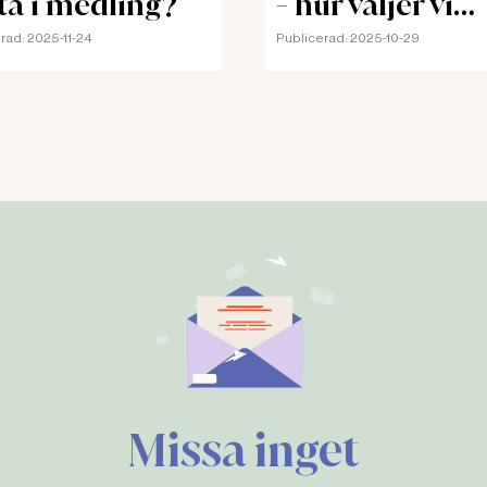
ta i medling?
- hur väljer vi
skyddsombud?
rad:
2025-11-24
Publicerad:
2025-10-29
Missa inget