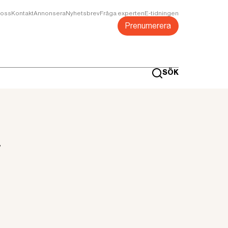
oss
Kontakt
Annonsera
Nyhetsbrev
Fråga experten
E-tidningen
Prenumerera
SÖK