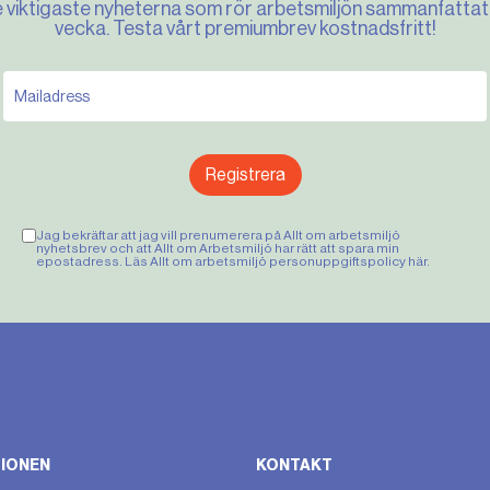
e viktigaste nyheterna som rör arbetsmiljön sammanfattat 
vecka. Testa vårt premiumbrev kostnadsfritt!
Registrera
Jag bekräftar att jag vill prenumerera på Allt om arbetsmiljö
nyhetsbrev och att Allt om Arbetsmiljö har rätt att spara min
epostadress. Läs Allt om arbetsmiljö personuppgiftspolicy
här
.
IONEN
KONTAKT