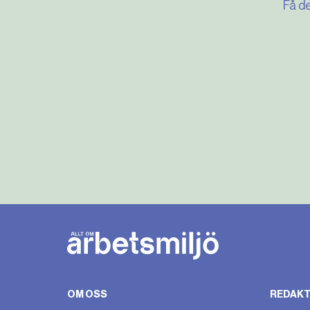
Få d
OM OSS
REDAKT