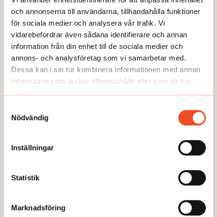
och annonserna till användarna, tillhandahålla funktioner
Så här jobbar vi på Allt om arbetsmiljö med journalistik. Redaktionen är
för sociala medier och analysera vår trafik. Vi
oberoende från vår ägare och vi arbetar opartiskt. Vi stödjer inte något
vidarebefordrar även sådana identifierare och annan
politiskt parti eller organisation och vi tar inte ställning. Det vi publicerar ska
information från din enhet till de sociala medier och
vara sant och ha hög kvalitet.
annons- och analysföretag som vi samarbetar med.
Dessa kan i sin tur kombinera informationen med annan
information som du har tillhandahållit eller som de har
samlat in när du har använt deras tjänster.
Samtyckesval
Nödvändig
ANDRA FRÅGOR
Inställningar
Statistik
Marknadsföring