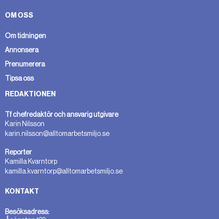
OM OSS
Om tidningen
Annonsera
Prenumerera
Tipsa oss
REDAKTIONEN
Tf chefredaktör och ansvarig utgivare
Karin Nilsson
karin.nilsson@alltomarbetsmiljo.se
Reporter
Kamilla Kvarntorp
kamilla.kvarntorp@alltomarbetsmiljo.se
KONTAKT
Besöksadress: