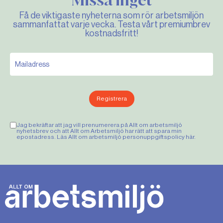
Missa inget
Få de viktigaste nyheterna som rör arbetsmiljön
sammanfattat varje vecka. Testa vårt premiumbrev
kostnadsfritt!
Registrera
Jag bekräftar att jag vill prenumerera på Allt om arbetsmiljö
nyhetsbrev och att Allt om Arbetsmiljö har rätt att spara min
epostadress. Läs Allt om arbetsmiljö personuppgiftspolicy
här
.