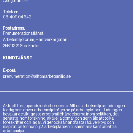
Åsögatan 122
Telefon:
08-409 04 643
Postadress:
Prenumerationstjänst,
Arbetsmiljöforum, Hantverkargatan
25B 112 21 Stockholm
KUNDTJÄNST
E-post:
prenumeration@alltomarbetsmiljo.se
Aktuell, fördjupande och oberoende. Allt om arbetsmiljö är tidningen
för dig som driver arbetsmiljöfrågorna på arbetsplatsen. Tidningen
bevakar de viktigaste arbetsmiljöhändelserna inom politiken, det
senaste inom forskning, aktuella domar och ger hjälp att tolka
föreskrifter och lagar. Vi ger också handfasta råd, verktyg och
inspiration för hur ni på arbetsplatsen tillsammans kan förbättra
arbetsmiljön.