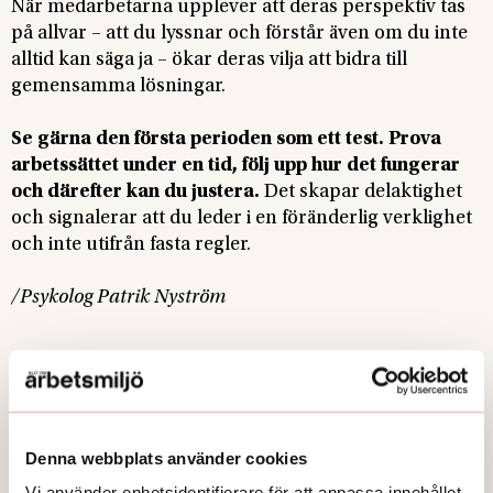
När medarbetarna upplever att deras perspektiv tas
på allvar – att du lyssnar och förstår även om du inte
alltid kan säga ja – ökar deras vilja att bidra till
gemensamma lösningar.
Se gärna den första perioden som ett test. Prova
arbetssättet under en tid, följ upp hur det fungerar
och därefter kan du justera.
Det skapar delaktighet
och signalerar att du leder i en föränderlig verklighet
och inte utifrån fasta regler.
/Psykolog Patrik Nyström
Foto:
Bjud in till dialog om distansarbetet, manar psykolog Patrik Nyström.
Foto: Adobe stock.
Publicerad:
2026-01-26
Denna webbplats använder cookies
Vi använder enhetsidentifierare för att anpassa innehållet