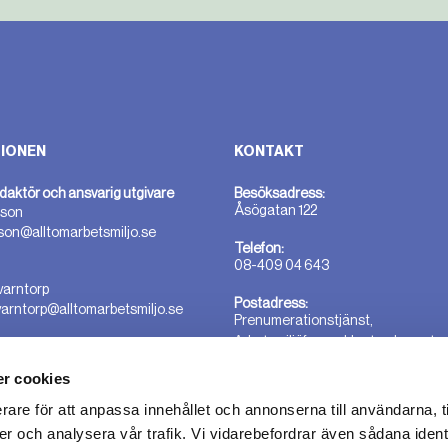
IONEN
KONTAKT
daktör och ansvarig utgivare
Besöksadress:
Åsögatan 122
sson
sson@alltomarbetsmiljo.se
Telefon:
08-409 04 643
varntorp
Postadress:
varntorp@alltomarbetsmiljo.se
Prenumerationstjänst,
Arbetsmiljöforum, Hantverkargata
25B 112 21 Stockholm
r cookies
rare för att anpassa innehållet och annonserna till användarna, t
er och analysera vår trafik. Vi vidarebefordrar även sådana ident