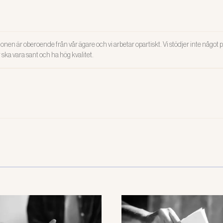
onen är oberoende från vår ägare och vi arbetar opartiskt. Vi stödjer inte något po
ar ska vara sant och ha hög kvalitet.