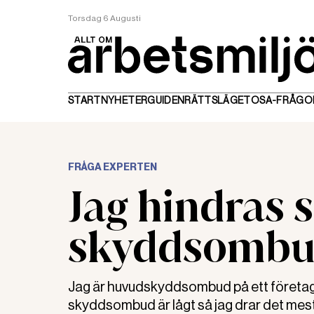
Torsdag 6 Augusti
START
NYHETER
GUIDEN
RÄTTSLÄGET
OSA-FRÅGO
FRÅGA EXPERTEN
Jag hindras
skyddsombu
Jag är huvudskyddsombud på ett företag
skyddsombud är lågt så jag drar det mesta