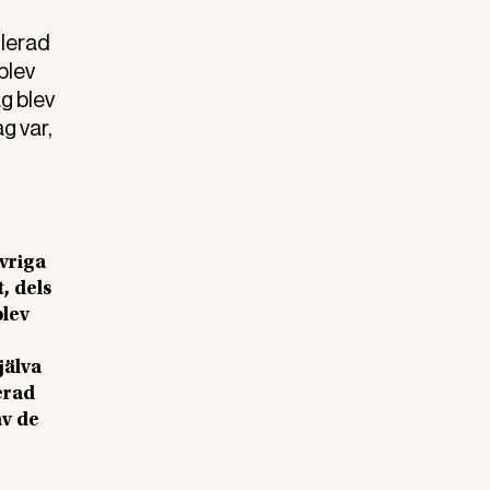
olerad
blev
g blev
g var,
vriga
, dels
blev
jälva
erad
av de