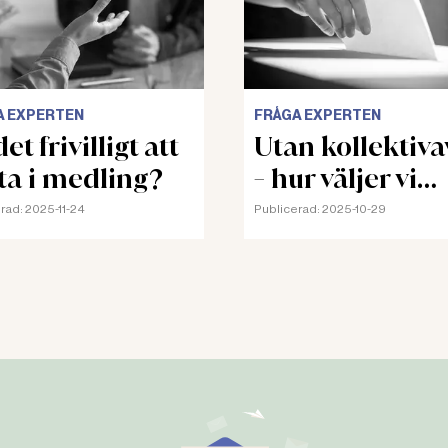
A EXPERTEN
FRÅGA EXPERTEN
et frivilligt att
Utan kollektiva
ta i medling?
- hur väljer vi
skyddsombud?
rad:
2025-11-24
Publicerad:
2025-10-29