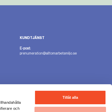
KUNDTJÄNST
E-post:
prenumeration@alltomarbetsmiljo.se
n
Tillåt alla
illhandahålla
ifierare och