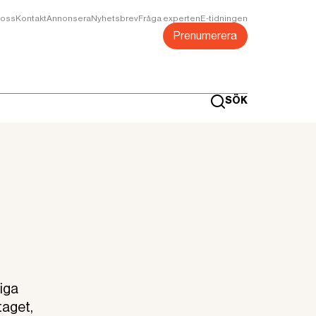
oss
Kontakt
Annonsera
Nyhetsbrev
Fråga experten
E-tidningen
Prenumerera
SÖK
iga
taget,