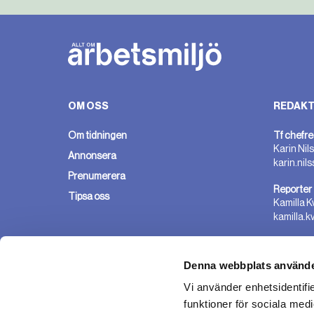
OM OSS
REDAKT
Om tidningen
Tf chefre
Karin Nil
Annonsera
karin.nil
Prenumerera
Reporter
Tipsa oss
Kamilla K
kamilla.k
Denna webbplats använde
Vi använder enhetsidentifie
funktioner för sociala medi