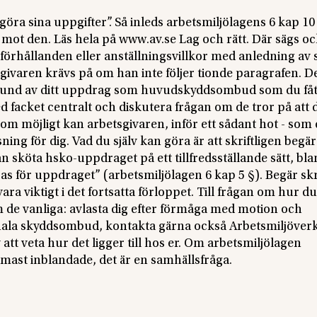
göra sina uppgifter”. Så inleds arbetsmiljölagens 6 kap 10
t mot den. Läs hela på www.av.se Lag och rätt. Där sägs oc
örhållanden eller anställningsvillkor med anledning av s
ivaren krävs på om han inte följer tionde paragrafen. D
 på grund av ditt uppdrag som huvudskyddsombud som du fåt
 facket centralt och diskutera frågan om de tror på att 
som möjligt kan arbetsgivaren, inför ett sådant hot - som 
sning för dig. Vad du själv kan göra är att skriftligen begä
n sköta hsko-uppdraget på ett tillfredsställande sätt, bl
ras för uppdraget” (arbetsmiljölagen 6 kap 5 §). Begär skri
ara viktigt i det fortsatta förloppet. Till frågan om hur d
m de vanliga: avlasta dig efter förmåga med motion och
onala skyddsombud, kontakta gärna också Arbetsmiljöverk
att veta hur det ligger till hos er. Om arbetsmiljölagen
ärmast inblandade, det är en samhällsfråga.