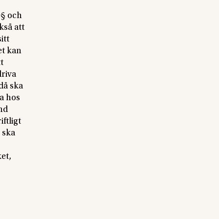
 § och
kså att
itt
et kan
t
driva
då ska
ra hos
and
ftligt
u ska
et,