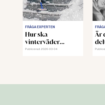
FRÅGA EXPERTEN
FRÅG
Hur ska
Är d
vinterväder
del
riskbedömas?
Publicerad:
2026-03-04
Publice