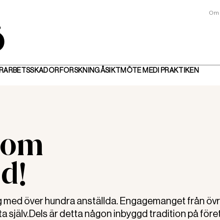
Om 
R
ARBETSSKADOR
FORSKNING
ÅSIKT
MÖTE MED
I PRAKTIKEN
 som
d!
 med över hundra anställda. Engagemanget från övr
 själv.Dels är detta någon inbyggd tradition på före