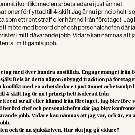
 kommit i konflikt med en arbetsledare i just ämnet
ioner förflyttad till 4-skift.Jag är nu i princip helt is
a som ett rent straff eller hämnd från företaget. Jag 
ll ett möte med berörd chef och personalchefen där ja
rister i mitt dåvarande jobb. Vidare kan nämnas att ja
enta i mitt gamla jobb.
retag med över hundra anställda. Engagemanget från ö
jälv.Dels är detta någon inbyggd tradition på företaget
t i konflikt med en arbetsledare i just ämnet arbetsmiljö 
ll 4-skift.Jag är nu i princip helt isolerad från
t rent straff eller hämnd från företaget. Jag blev före s
d berörd chef och personalchefen där jag blev konfront
varande jobb. Vidare kan nämnas att jag var, och är, en 
jobb.
iden och är nu sjukskriven. Hur ska jag gå vidare?