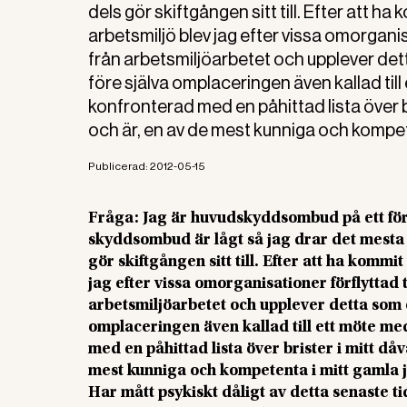
dels gör skiftgången sitt till. Efter att ha
arbetsmiljö blev jag efter vissa omorganisat
från arbetsmiljöarbetet och upplever dett
före själva omplaceringen även kallad ti
konfronterad med en påhittad lista över b
och är, en av de mest kunniga och kompet
Publicerad:
2012-05-15
Fråga: Jag är huvudskyddsombud på ett fö
skyddsombud är lågt så jag drar det mesta s
gör skiftgången sitt till. Efter att ha kommi
jag efter vissa omorganisationer förflyttad ti
arbetsmiljöarbetet och upplever detta som et
omplaceringen även kallad till ett möte me
med en påhittad lista över brister i mitt då
mest kunniga och kompetenta i mitt gamla 
Har mått psykiskt dåligt av detta senaste t