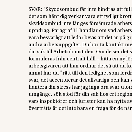
SVAR: ”Skyddsombud får inte hindras att full
det som hänt dig verkar vara ett tydligt brot
skyddsombud inte får ges försämrade arbetsf
uppdrag. Paragraf 11 handlar om vad arbetsg
vara besvärligt att leda i bevis att det är
andra arbetsuppgifter. Du bör ta kontakt med
din sak till Arbetsdomstolen. Om de ser det 
formuleras från centralt håll – hitta en ny lö
arbetsgivaren att han ordnar det så att du ka
annat har du ”rätt till den ledighet som ford
svar, det accentuerar det allvarliga och kan v
hantera din stress har jag inga bra svar uto
umgänge, sök stöd för din sak hos ert regi
vars inspektörer och jurister kan ha nytta av 
överträtts är det inte bara en fråga för de n