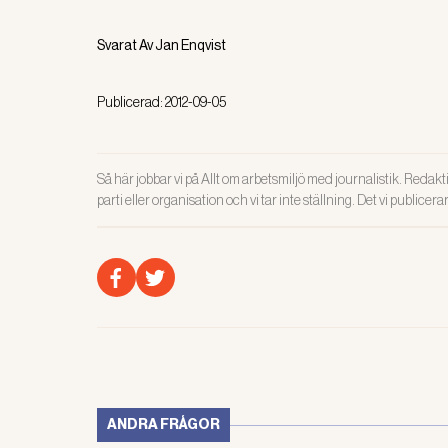
Svarat Av
Jan Enqvist
Publicerad:
2012-09-05
Så här jobbar vi på Allt om arbetsmiljö med journalistik. Redakti
parti eller organisation och vi tar inte ställning. Det vi publicer
ANDRA FRÅGOR