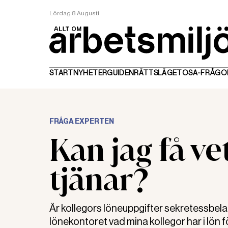
Lördag 8 Augusti
START
NYHETER
GUIDEN
RÄTTSLÄGET
OSA-FRÅGO
FRÅGA EXPERTEN
Kan jag få ve
tjänar?
Är kollegors löneuppgifter sekretessbela
lönekontoret vad mina kollegor har i lön för