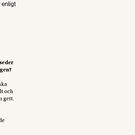
 enligt
 seder
agen?
ska
lt och
 gett.
de