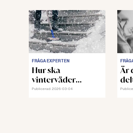
FRÅGA EXPERTEN
FRÅG
Hur ska
Är d
vinterväder
del
riskbedömas?
Publicerad:
2026-03-04
Publice