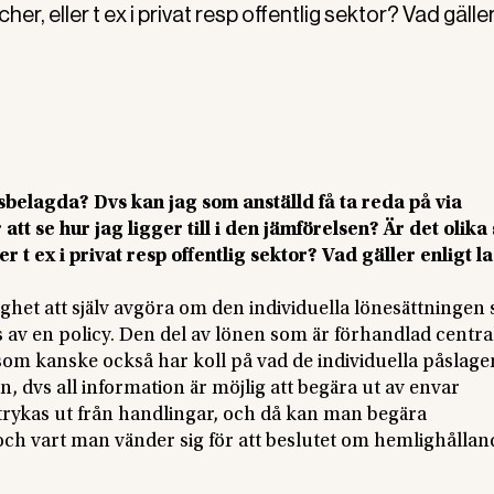
r, eller t ex i privat resp offentlig sektor? Vad gäller
sbelagda? Dvs kan jag som anställd få ta reda på via
att se hur jag ligger till i den jämförelsen? Är det olika
r t ex i privat resp offentlig sektor? Vad gäller enligt l
ighet att själv avgöra om den individuella lönesättningen 
 av en policy. Den del av lönen som är förhandlad centra
 som kanske också har koll på vad de individuella påslagen
en, dvs all information är möjlig att begära ut av envar
rykas ut från handlingar, och då kan man begära
ch vart man vänder sig för att beslutet om hemlighållan