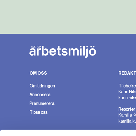
OM OSS
REDAKT
Om tidningen
Tf chefre
Karin Nil
Annonsera
karin.nil
Prenumerera
Reporter
Tipsa oss
Kamilla K
kamilla.k