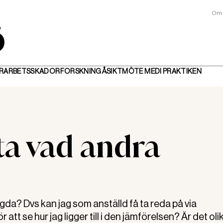
Om 
R
ARBETSSKADOR
FORSKNING
ÅSIKT
MÖTE MED
I PRAKTIKEN
ta vad andra
gda? Dvs kan jag som anställd få ta reda på via
 att se hur jag ligger till i den jämförelsen? Är det oli