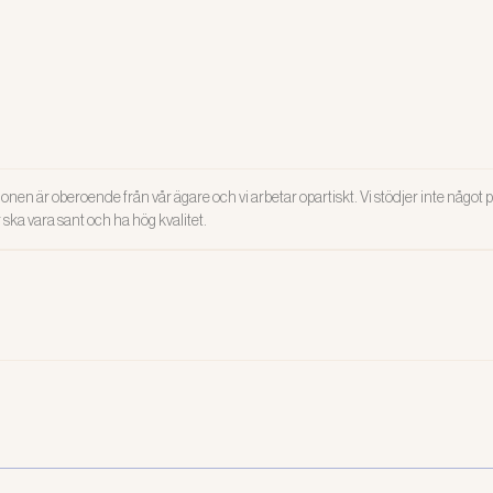
onen är oberoende från vår ägare och vi arbetar opartiskt. Vi stödjer inte något po
ar ska vara sant och ha hög kvalitet.