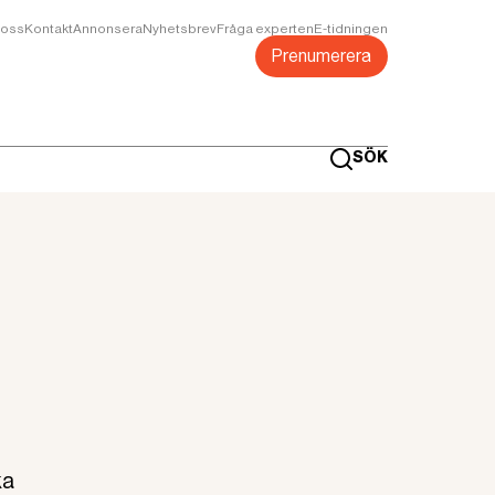
oss
Kontakt
Annonsera
Nyhetsbrev
Fråga experten
E-tidningen
Prenumerera
SÖK
ka