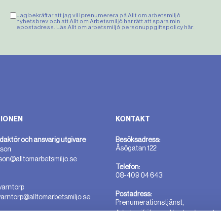
Jag bekräftar att jag vill prenumerera på Allt om arbetsmiljö
nyhetsbrev och att Allt om Arbetsmiljö har rätt att spara min
epostadress. Läs Allt om arbetsmiljö personuppgiftspolicy
här
.
IONEN
KONTAKT
daktör och ansvarig utgivare
Besöksadress:
Åsögatan 122
sson
sson@alltomarbetsmiljo.se
Telefon:
08-409 04 643
varntorp
Postadress:
varntorp@alltomarbetsmiljo.se
Prenumerationstjänst,
Arbetsmiljöforum, Hantverkargata