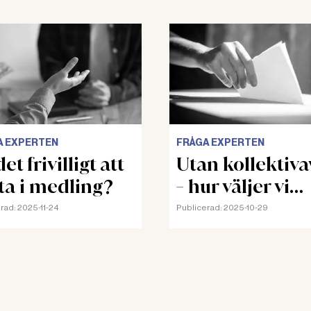
A EXPERTEN
FRÅGA EXPERTEN
et frivilligt att
Utan kollektiva
ta i medling?
- hur väljer vi
skyddsombud?
rad:
2025-11-24
Publicerad:
2025-10-29