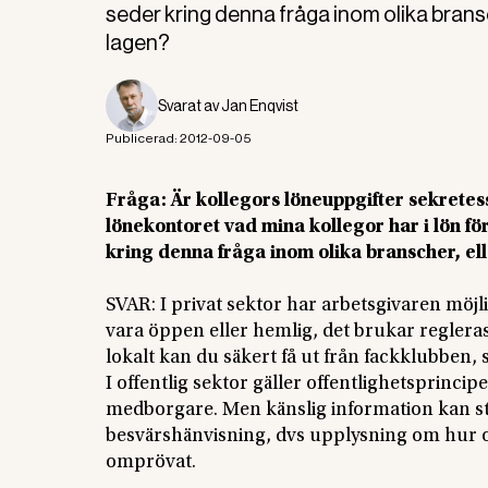
seder kring denna fråga inom olika bransche
lagen?
Svarat av
Jan Enqvist
Publicerad:
2012-09-05
Fråga: Är kollegors löneuppgifter sekretes
lönekontoret vad mina kollegor har i lön för 
kring denna fråga inom olika branscher, elle
SVAR: I privat sektor har arbetsgivaren möjl
vara öppen eller hemlig, det brukar regleras
lokalt kan du säkert få ut från fackklubben,
I offentlig sektor gäller offentlighetsprincip
medborgare. Men känslig information kan st
besvärshänvisning, dvs upplysning om hur o
omprövat.