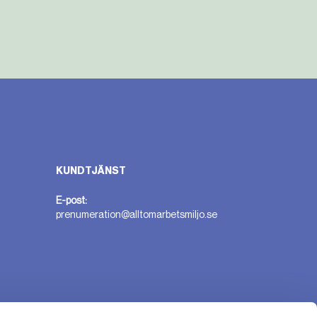
KUNDTJÄNST
E-post:
prenumeration@alltomarbetsmiljo.se
n