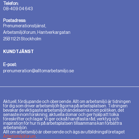
Telefon:
08-409 04 643
Postadress:
Prenumerationstjänst,
Arbetsmiljöforum, Hantverkargatan
25B 112 21 Stockholm
KUNDTJÄNST
E-post:
prenumeration@alltomarbetsmiljo.se
Aktuell, fördjupande och oberoende. Allt om arbetsmiljö är tidningen
för dig som driver arbetsmiljöfrågorna på arbetsplatsen. Tidningen
bevakar de viktigaste arbetsmiljöhändelserna inom politiken, det
senaste inom forskning, aktuella domar och ger hjälp att tolka
föreskrifter och lagar. Vi ger också handfasta råd, verktyg och
inspiration för hur ni på arbetsplatsen tillsammans kan förbättra
arbetsmiljön.
Allt om arbetsmiljö är oberoende och ägs av utbildningsföretaget
Arbetsmiljöforum
.