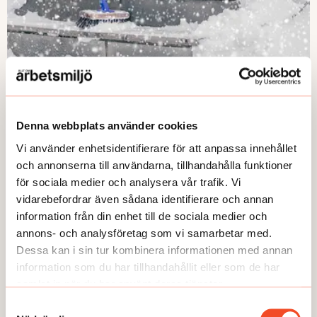
FRÅGA EXPERTEN
Hur ska vinterväder riskbedömas?
Denna webbplats använder cookies
Publicerad:
2026-03-04
Vi använder enhetsidentifierare för att anpassa innehållet
och annonserna till användarna, tillhandahålla funktioner
för sociala medier och analysera vår trafik. Vi
vidarebefordrar även sådana identifierare och annan
information från din enhet till de sociala medier och
annons- och analysföretag som vi samarbetar med.
Dessa kan i sin tur kombinera informationen med annan
information som du har tillhandahållit eller som de har
samlat in när du har använt deras tjänster.
Samtyckesval