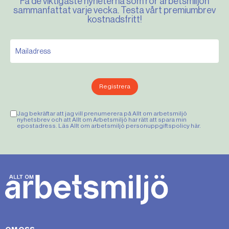
Få de viktigaste nyheterna som rör arbetsmiljön
sammanfattat varje vecka. Testa vårt premiumbrev
kostnadsfritt!
Registrera
Jag bekräftar att jag vill prenumerera på Allt om arbetsmiljö
nyhetsbrev och att Allt om Arbetsmiljö har rätt att spara min
epostadress. Läs Allt om arbetsmiljö personuppgiftspolicy
här
.