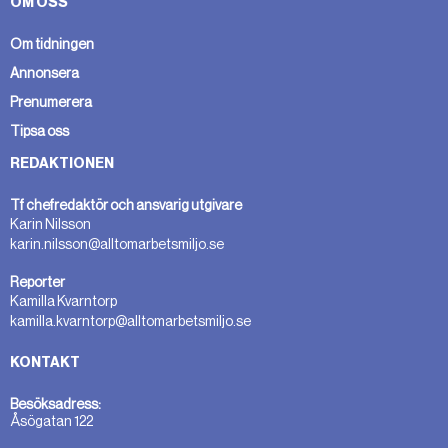
OM OSS
Om tidningen
Annonsera
Prenumerera
Tipsa oss
REDAKTIONEN
Tf chefredaktör och ansvarig utgivare
Karin Nilsson
karin.nilsson@alltomarbetsmiljo.se
Reporter
Kamilla Kvarntorp
kamilla.kvarntorp@alltomarbetsmiljo.se
KONTAKT
Besöksadress:
Åsögatan 122