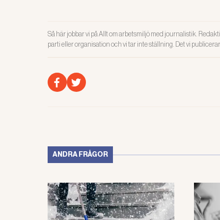
Så här jobbar vi på Allt om arbetsmiljö med journalistik. Redakti
parti eller organisation och vi tar inte ställning. Det vi publicer
ANDRA FRÅGOR