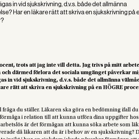
ägas in vid sjukskrivning, d.v.s. både det allmänna
? Har en läkare rätt att skriva en sjukskrivning på 
r?
ent, trots att jag inte vill detta. Jag trivs på mitt arbet
ma och därmed förlora det sociala umgänget påverkar m
gas in vid sjukskrivning, d.v.s. både det allmänna välmå
are rätt att skriva en sjukskrivning på en HÖGRE proce
l fråga du ställer. Läkaren ska göra en bedömning ifall du
rmåga i relation till att kunna utföra dina uppgifter hos
är arbetslös är det förmågan att kunna söka arbete som lä
rade då läkaren att du är i behov av en sjukskrivning? D