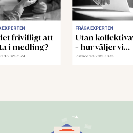
A EXPERTEN
FRÅGA EXPERTEN
et frivilligt att
Utan kollektiva
ta i medling?
- hur väljer vi
skyddsombud?
rad:
2025-11-24
Publicerad:
2025-10-29