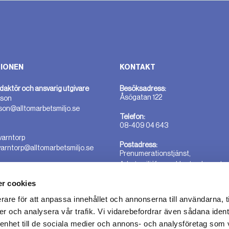
IONEN
KONTAKT
daktör och ansvarig utgivare
Besöksadress:
Åsögatan 122
sson
sson@alltomarbetsmiljo.se
Telefon:
08-409 04 643
varntorp
Postadress:
varntorp@alltomarbetsmiljo.se
Prenumerationstjänst,
Arbetsmiljöforum, Hantverkargata
25B 112 21 Stockholm
r cookies
rare för att anpassa innehållet och annonserna till användarna, t
er och analysera vår trafik. Vi vidarebefordrar även sådana ident
 enhet till de sociala medier och annons- och analysföretag som 