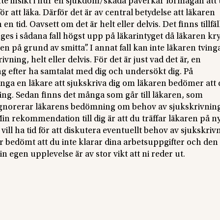
inte insikt i hur en sjukdom/skada påverkar förmågan att 
 att läka. Därför det är av central betydelse att läkaren
n tid. Oavsett om det är helt eller delvis. Det finns tillfä
ges i sådana fall högst upp på läkarintyget då läkaren kry
n på grund av smitta”. I annat fall kan inte läkaren tving
ing, helt eller delvis. För det är just vad det är, en
 efter ha samtalat med dig och undersökt dig. På
nga en läkare att sjukskriva dig om läkaren bedömer att 
ning. Sedan finns det många som går till läkaren, som
n ignorerar läkarens bedömning om behov av sjukskrivnin
Min rekommendation till dig är att du träffar läkaren på ny
vill ha tid för att diskutera eventuellt behov av sjukskriv
r bedömt att du inte klarar dina arbetsuppgifter och den
egen upplevelse är av stor vikt att ni reder ut.