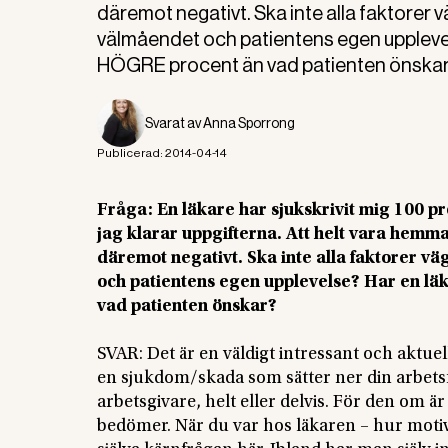
däremot negativt. Ska inte alla faktorer v
välmåendet och patientens egen upplevelse
HÖGRE procent än vad patienten önska
Svarat av
Anna Sporrong
Publicerad:
2014-04-14
Fråga: En läkare har sjukskrivit mig 100 proc
jag klarar uppgifterna. Att helt vara hem
däremot negativt. Ska inte alla faktorer vä
och patientens egen upplevelse? Har en läk
vad patienten önskar?
SVAR: Det är en väldigt intressant och aktuel
en sjukdom/skada som sätter ner din arbetsfö
arbetsgivare, helt eller delvis. För den om 
bedömer. När du var hos läkaren – hur motive