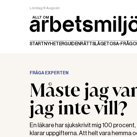
Lördag 8 Augusti
START
NYHETER
GUIDEN
RÄTTSLÄGET
OSA-FRÅGO
FRÅGA EXPERTEN
Måste jag va
jag inte vill?
En läkare har sjukskrivit mig 100 procent, t
klarar uppgifterna. Att helt vara hemma