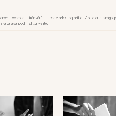
onen är oberoende från vår ägare och vi arbetar opartiskt. Vi stödjer inte något po
ar ska vara sant och ha hög kvalitet.