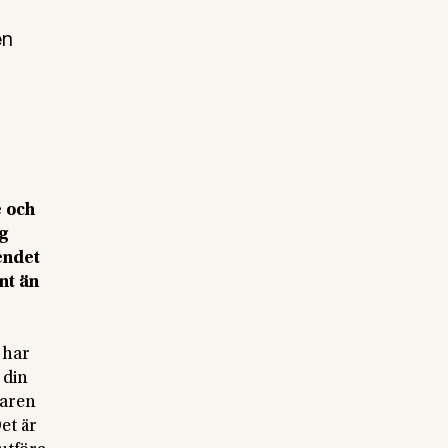
en
e och
ig
endet
nt än
 har
 din
karen
et är