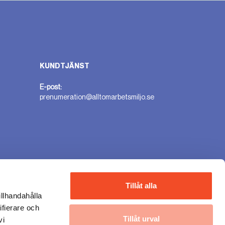
KUNDTJÄNST
E-post:
prenumeration@alltomarbetsmiljo.se
n
Tillåt alla
illhandahålla
ifierare och
Tillåt urval
vi