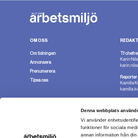
OM OSS
REDAKT
Om tidningen
Tf chefre
Karin Nil
Annonsera
karin.nil
Prenumerera
Reporter
Tipsa oss
Kamilla K
kamilla.k
Denna webbplats använde
Vi använder enhetsidentifie
funktioner för sociala medi
annan information från din