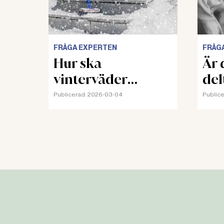
FRÅGA EXPERTEN
FRÅG
Hur ska
Är d
vinterväder
del
riskbedömas?
Publicerad:
2026-03-04
Publice