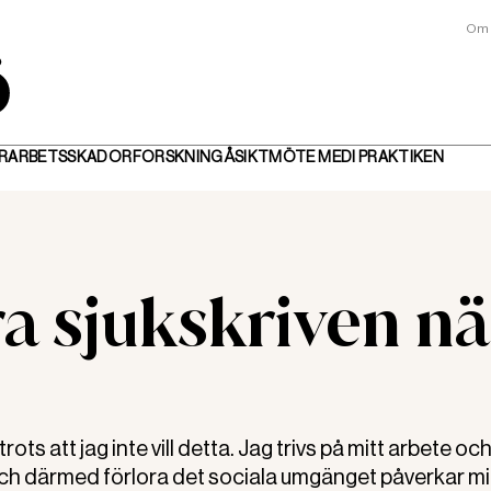
Om 
R
ARBETSSKADOR
FORSKNING
ÅSIKT
MÖTE MED
I PRAKTIKEN
ra sjukskriven nä
rots att jag inte vill detta. Jag trivs på mitt arbete och
 och därmed förlora det sociala umgänget påverkar m