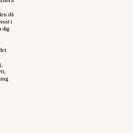
utföra
llen då
ssat i
a dig
det
g,
tt,
ning