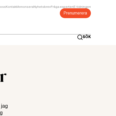
oss
Kontakt
Annonsera
Nyhetsbrev
Fråga experten
E-tidningen
Prenumerera
SÖK
r
 jag
ig