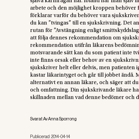
själva kärnfrågan här. Ibland har man själv 
arbete och den möjlighet kroppen behöver för
förklarar varför du behöver vara sjukskriven e
du kan ”tvingas” till en sjukskrivning. Det an
rutan för ”Avstängning enligt smittskyddslage
att följa dennes rekommendation om sjukskrivn
rekommendation utifrån läkarens bedömning
motsvarande sätt kan du som patient inte tvi
inte finns orsak eller behov av en sjukskriv
sjukskriver helt eller delvis, men patiente
kastar läkarintyget och går till jobbet ändå. 
alternativt en annan läkare, och säger att du 
och omfattning. Din sjukskrivande läkare ha
skillnaden mellan vad denne bedömer och din 
Svarat Av
Anna Sporrong
Publicerad:
2014-04-14