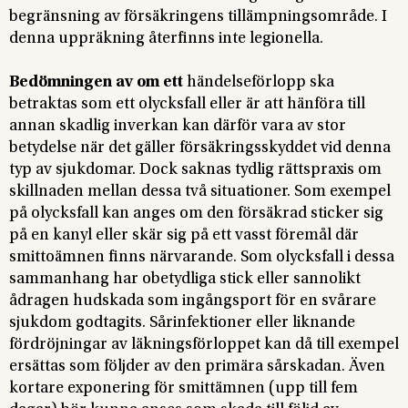
begränsning av försäkringens tillämpningsområde. I
denna uppräkning återfinns inte legionella.
Bedömningen av om ett
händelseförlopp ska
betraktas som ett olycksfall eller är att hänföra till
annan skadlig inverkan kan därför vara av stor
betydelse när det gäller försäkringsskyddet vid denna
typ av sjukdomar. Dock saknas tydlig rättspraxis om
skillnaden mellan dessa två situationer. Som exempel
på olycksfall kan anges om den försäkrad sticker sig
på en kanyl eller skär sig på ett vasst föremål där
smittoämnen finns närvarande. Som olycksfall i dessa
sammanhang har obetydliga stick eller sannolikt
ådragen hudskada som ingångsport för en svårare
sjukdom godtagits. Sårinfektioner eller liknande
fördröjningar av läkningsförloppet kan då till exempel
ersättas som följder av den primära sårskadan. Även
kortare exponering för smittämnen (upp till fem