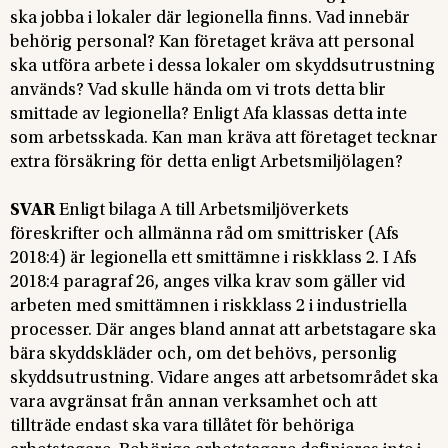
ska jobba i lokaler där legionella finns. Vad innebär
behörig personal? Kan företaget kräva att personal
ska utföra arbete i dessa lokaler om skyddsutrustning
används? Vad skulle hända om vi trots detta blir
smittade av legionella? Enligt Afa klassas detta inte
som arbetsskada. Kan man kräva att företaget tecknar
extra försäkring för detta enligt Arbetsmiljölagen?
SVAR
Enligt bilaga A till Arbetsmiljöverkets
föreskrifter och allmänna råd om smittrisker (Afs
2018:4) är legionella ett smittämne i riskklass 2. I Afs
2018:4 paragraf 26, anges vilka krav som gäller vid
arbeten med smittämnen i riskklass 2 i industriella
processer. Där anges bland annat att arbetstagare ska
bära skyddskläder och, om det behövs, personlig
skyddsutrustning. Vidare anges att arbetsområdet ska
vara avgränsat från annan verksamhet och att
tillträde endast ska vara tillåtet för behöriga