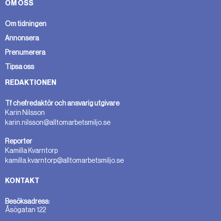
OM OSS
Om tidningen
Annonsera
Prenumerera
Tipsa oss
REDAKTIONEN
Tf chefredaktör och ansvarig utgivare
Karin Nilsson
karin.nilsson@alltomarbetsmiljo.se
Reporter
Kamilla Kvarntorp
kamilla.kvarntorp@alltomarbetsmiljo.se
KONTAKT
Besöksadress:
Åsögatan 122