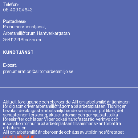
Telefon:
08-409 04 643
Postadress:
Prenumerationstjänst,
Arbetsmiljöforum, Hantverkargatan
25B 112 21 Stockholm
KUNDTJÄNST
E-post:
prenumeration@alltomarbetsmiljo.se
Aktuell, fördjupande och oberoende. Allt om arbetsmiljö är tidningen
för dig som driver arbetsmiljöfrågorna på arbetsplatsen. Tidningen
bevakar de viktigaste arbetsmiljöhändelserna inom politiken, det
senaste inom forskning, aktuella domar och ger hjälp att tolka
föreskrifter och lagar. Vi ger också handfasta råd, verktyg och
inspiration för hur ni på arbetsplatsen tillsammans kan förbättra
arbetsmiljön.
Allt om arbetsmiljö är oberoende och ägs av utbildningsföretaget
Arbetsmiljöforum
.