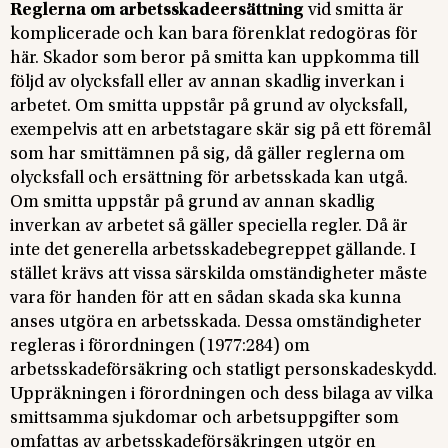
Reglerna om arbetsskadeersättning
vid smitta är
komplicerade och kan bara förenklat redogöras för
här. Skador som beror på smitta kan uppkomma till
följd av olycksfall eller av annan skadlig inverkan i
arbetet. Om smitta uppstår på grund av olycksfall,
exempelvis att en arbetstagare skär sig på ett föremål
som har smittämnen på sig, då gäller reglerna om
olycksfall och ersättning för arbetsskada kan utgå.
Om smitta uppstår på grund av annan skadlig
inverkan av arbetet så gäller speciella regler. Då är
inte det generella arbetsskadebegreppet gällande. I
stället krävs att vissa särskilda omständigheter måste
vara för handen för att en sådan skada ska kunna
anses utgöra en arbetsskada. Dessa omständigheter
regleras i förordningen (1977:284) om
arbetsskadeförsäkring och statligt personskadeskydd.
Uppräkningen i förordningen och dess bilaga av vilka
smittsamma sjukdomar och arbetsuppgifter som
omfattas av arbetsskadeförsäkringen utgör en