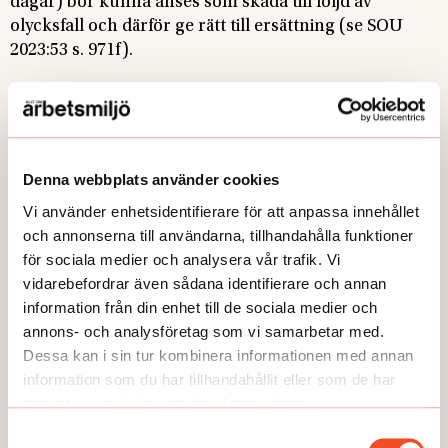
dagar) bör kunna anses som skada till följd av
olycksfall och därför ge rätt till ersättning (se SOU
2023:53 s. 971f).
Sammanfattningsvis
ersätts inte legionella som
arbetsskada om det inte har samband med ett
olycksfall. En försäkring skulle förstås vara bra i dessa
fall, men det är i så fall en fråga som måste förhandlas
Denna webbplats använder cookies
med arbetsgivaren.
Vi använder enhetsidentifierare för att anpassa innehållet
och annonserna till användarna, tillhandahålla funktioner
//Johan Holm, Juris doktor och lektor i
för sociala medier och analysera vår trafik. Vi
rättsvetenskap
vidarebefordrar även sådana identifierare och annan
information från din enhet till de sociala medier och
annons- och analysföretag som vi samarbetar med.
Foto:
Adobe Stock
Dessa kan i sin tur kombinera informationen med annan
Publicerad:
information som du har tillhandahållit eller som de har
2023-12-04
samlat in när du har använt deras tjänster.
Samtyckesval