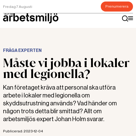
Prenumerera
Fredag 7 Augusti
FRÅGA EXPERTEN
Måste vi jobba i lokaler
med legionella?
Kan företaget kräva att personal ska utföra
arbete i lokaler med legionella om
skyddsutrustning används? Vad händer om
någon trots detta blir smittad? Allt om
arbetsmiljös expert Johan Holm svarar.
Publicerad:
2023-12-04