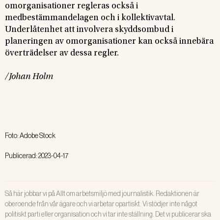
omorganisationer regleras också i
medbestämmandelagen och i kollektivavtal.
Underlåtenhet att involvera skyddsombud i
planeringen av omorganisationer kan också innebära
överträdelser av dessa regler.
/Johan Holm
Foto:
Adobe Stock
Publicerad:
2023-04-17
Så här jobbar vi på Allt om arbetsmiljö med journalistik. Redaktionen är
oberoende från vår ägare och vi arbetar opartiskt. Vi stödjer inte något
politiskt parti eller organisation och vi tar inte ställning. Det vi publicerar ska