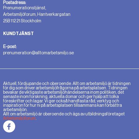
Postadress:
Prenumerationstjänst,
Arbetsmiljöforum, Hantverkargatan
25B 112 21 Stockholm
KUNDTJÄNST
E-post:
prenumeration@alltomarbetsmiljo.se
Aktuell, fördjupande och oberoende. Allt om arbetsmiljö är tidningen
för dig som driver arbetsmiljöfrågorna på arbetsplatsen. Tidningen
bevakar de viktigaste arbetsmiljöhändelserna inom politiken, det
senaste inom forskning, aktuella domar och ger hjälp att tolka
föreskrifter och lagar. Vi ger också handfasta råd, verktyg och
inspiration för hur ni på arbetsplatsen tillsammans kan förbättra
arbetsmiljön.
Allt om arbetsmiljö är oberoende och ägs av utbildningsföretaget
Arbetsmiljöforum
.