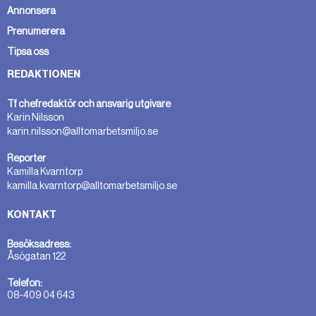
Annonsera
Prenumerera
Tipsa oss
REDAKTIONEN
Tf chefredaktör och ansvarig utgivare
Karin Nilsson
karin.nilsson@alltomarbetsmiljo.se
Reporter
Kamilla Kvarntorp
kamilla.kvarntorp@alltomarbetsmiljo.se
KONTAKT
Besöksadress:
Åsögatan 122
Telefon:
08-409 04 643