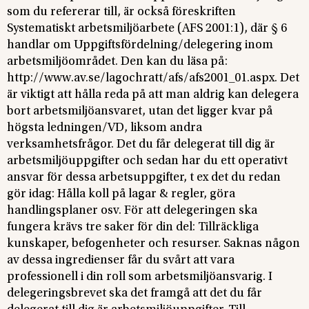
som du refererar till, är också föreskriften
Systematiskt arbetsmiljöarbete (AFS 2001:1), där § 6
handlar om Uppgiftsfördelning/delegering inom
arbetsmiljöområdet. Den kan du läsa på:
http://www.av.se/lagochratt/afs/afs2001_01.aspx. Det
är viktigt att hålla reda på att man aldrig kan delegera
bort arbetsmiljöansvaret, utan det ligger kvar på
högsta ledningen/VD, liksom andra
verksamhetsfrågor. Det du får delegerat till dig är
arbetsmiljöuppgifter och sedan har du ett operativt
ansvar för dessa arbetsuppgifter, t ex det du redan
gör idag: Hålla koll på lagar & regler, göra
handlingsplaner osv. För att delegeringen ska
fungera krävs tre saker för din del: Tillräckliga
kunskaper, befogenheter och resurser. Saknas någon
av dessa ingredienser får du svårt att vara
professionell i din roll som arbetsmiljöansvarig. I
delegeringsbrevet ska det framgå att det du får