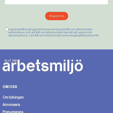
Registrera
Jag bekräftar att jag vill prenumerera på Allt om arbetsmiljö
nyhetsbrev och att Allt om Arbetsmiljö har rätt att spara min
epostadress. Läs Allt om arbetsmiljö personuppgiftspolicy
här
.
OM OSS
Om tidningen
Annonsera
Prenumerera