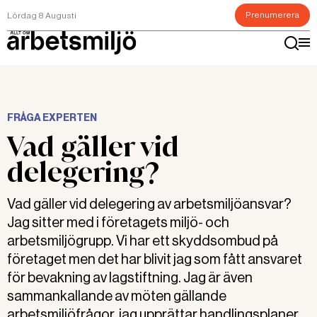
Prenumerera
Lördag 8 Augusti
FRÅGA EXPERTEN
Vad gäller vid
delegering?
Vad gäller vid delegering av arbetsmiljöansvar?
Jag sitter med i företagets miljö- och
arbetsmiljögrupp. Vi har ett skyddsombud på
företaget men det har blivit jag som fått ansvaret
för bevakning av lagstiftning. Jag är även
sammankallande av möten gällande
arbetsmiljöfrågor, jag upprättar handlingsplaner