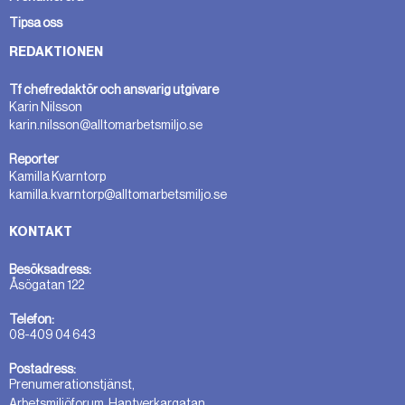
Tipsa oss
REDAKTIONEN
Tf chefredaktör och ansvarig utgivare
Karin Nilsson
karin.nilsson@alltomarbetsmiljo.se
Reporter
Kamilla Kvarntorp
kamilla.kvarntorp@alltomarbetsmiljo.se
KONTAKT
Besöksadress:
Åsögatan 122
Telefon:
08-409 04 643
Postadress:
Prenumerationstjänst,
Arbetsmiljöforum, Hantverkargatan