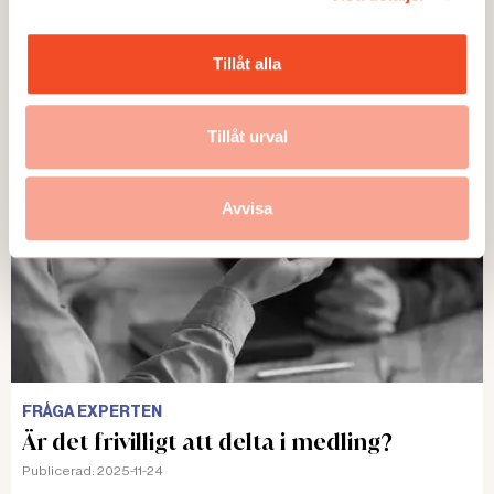
FRÅGA EXPERTEN
Hur ska vinterväder riskbedömas?
Tillåt alla
Publicerad:
2026-03-04
Tillåt urval
Avvisa
FRÅGA EXPERTEN
Är det frivilligt att delta i medling?
Publicerad:
2025-11-24