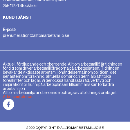
25B 112 21 Stockholm
KUNDTJÄNST
E-post:
prenumeration@alltomarbetsmiljo.se
Aktuell, fördjupande och oberoende. Allt om arbetsmiljö är tidningen
för dig som driver arbetsmiljöfrågorna på arbetsplatsen. Tidningen
bevakar de viktigaste arbetsmiljöhändelserna inom politiken, det
senaste inom forskning, aktuella domar och ger hjälp att tolka
föreskrifter och lagar. Vi ger också handfasta råd, verktyg och
inspiration för hur ni på arbetsplatsen tillsammans kan förbättra
arbetsmiljön.
Allt om arbetsmiljö är oberoende och ägs av utbildningsföretaget
Arbetsmiljöforum
.
2022 COPYRIGHT © ALLTOMARBETSMILJO.SE