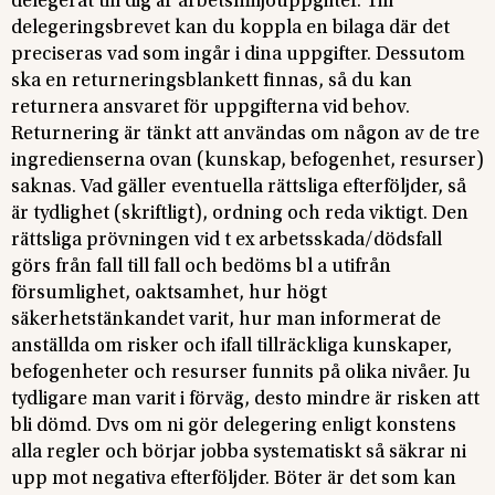
delegerat till dig är arbetsmiljöuppgifter. Till
delegeringsbrevet kan du koppla en bilaga där det
preciseras vad som ingår i dina uppgifter. Dessutom
ska en returneringsblankett finnas, så du kan
returnera ansvaret för uppgifterna vid behov.
Returnering är tänkt att användas om någon av de tre
ingredienserna ovan (kunskap, befogenhet, resurser)
saknas. Vad gäller eventuella rättsliga efterföljder, så
är tydlighet (skriftligt), ordning och reda viktigt. Den
rättsliga prövningen vid t ex arbetsskada/dödsfall
görs från fall till fall och bedöms bl a utifrån
försumlighet, oaktsamhet, hur högt
säkerhetstänkandet varit, hur man informerat de
anställda om risker och ifall tillräckliga kunskaper,
befogenheter och resurser funnits på olika nivåer. Ju
tydligare man varit i förväg, desto mindre är risken att
bli dömd. Dvs om ni gör delegering enligt konstens
alla regler och börjar jobba systematiskt så säkrar ni
upp mot negativa efterföljder. Böter är det som kan