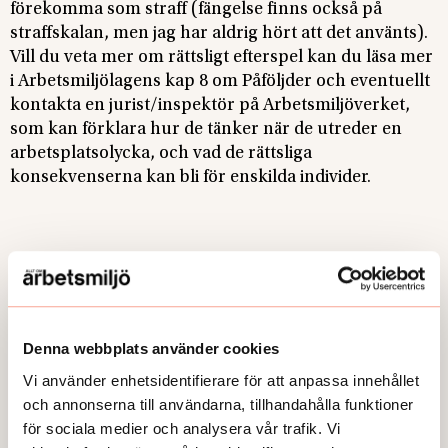
förekomma som straff (fängelse finns också på
straffskalan, men jag har aldrig hört att det använts).
Vill du veta mer om rättsligt efterspel kan du läsa mer
i Arbetsmiljölagens kap 8 om Påföljder och eventuellt
kontakta en jurist/inspektör på Arbetsmiljöverket,
som kan förklara hur de tänker när de utreder en
arbetsplatsolycka, och vad de rättsliga
konsekvenserna kan bli för enskilda individer.
Publicerad:
2008-05-26
Så här jobbar vi på Allt om arbetsmiljö med journalistik. Redaktionen är
Denna webbplats använder cookies
oberoende från vår ägare och vi arbetar opartiskt. Vi stödjer inte något
Vi använder enhetsidentifierare för att anpassa innehållet
politiskt parti eller organisation och vi tar inte ställning. Det vi publicerar ska
och annonserna till användarna, tillhandahålla funktioner
vara sant och ha hög kvalitet.
för sociala medier och analysera vår trafik. Vi