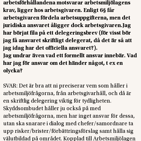
arbetsförhållandena motsvarar arbetsmiljölagens
krav, ligger hos arbetsgivaren. Enligt 6§ får
arbetsgivaren fördela arbetsuppgifterna, men det
juridiska ansvaret åligger dock arbetsgivaren.Jag
har börjat fila på ett delegeringsbrev (för visst bör
jag få ansvaret skriftligt delegerat, då det är så att
jag idag har det officiella ansvaret?).
Jag undrar även vad ett formellt ansvar innebär. Vad
har jag för ansvar om det händer något, t ex en
olycka?
SVAR: Det är bra att ni preciserar vem som håller i
arbetsmiljöfrågorna, från arbetsgivarhåll, och då är
en skriftlig delegering viktig för tydligheten.
Skyddsombudet håller ju också på med
arbetsmiljöfrågorna, men har inget ansvar för dessa,
utan ska snarare i dialog med chefer/samordnare ta
upp risker/brister/förbättringsförslag samt hålla sig
välutbildad på området. Kopplad till Arbetsmiljölagen