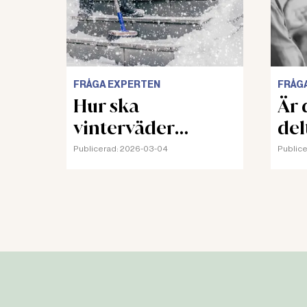
FRÅGA EXPERTEN
FRÅG
Hur ska
Är d
vinterväder
del
riskbedömas?
Publicerad:
2026-03-04
Publice