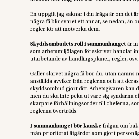
En uppgift jag saknar i din fråga är om det ä
några få blir svaret ett annat, se nedan, än
regler för att motverka dem.
Skyddsombudets roll i sammanhanget
är in
som arbetsmiljölagen föreskriver handlar 
utarbetande av handlingsplaner, regler, osv.
Gäller slarvet några få bör du, utan namns n
anställda avviker från reglerna och att deras
skyddsombud gjort ditt. Arbetsgivaren kan do
men du ska inte peka ut vare sig syndarna el
skarpare förhållningsorder till cheferna, s
reglerna överträds.
I sammanhanget bör kanske
frågan om bakgr
mån prioriterat åtgärder som gjort personl