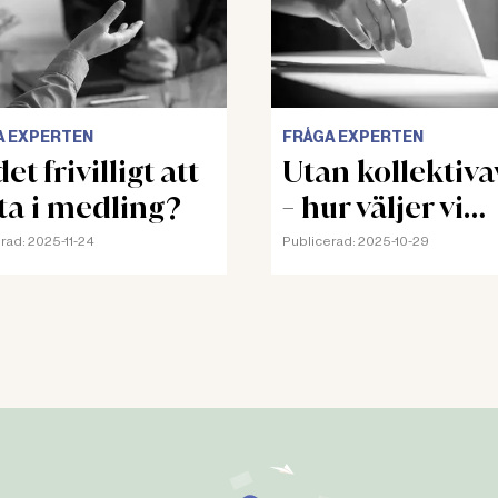
A EXPERTEN
FRÅGA EXPERTEN
et frivilligt att
Utan kollektiva
ta i medling?
- hur väljer vi
skyddsombud?
rad:
2025-11-24
Publicerad:
2025-10-29