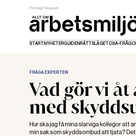
Fredag 7 Augusti
START
NYHETER
GUIDEN
RÄTTSLÄGET
OSA-FRÅGO
FRÅGA EXPERTEN
Vad gör vi åt 
med skyddsu
Hur ska jag få mina slarviga kollegor at
min sak som skyddsombud att tjata? Det sl