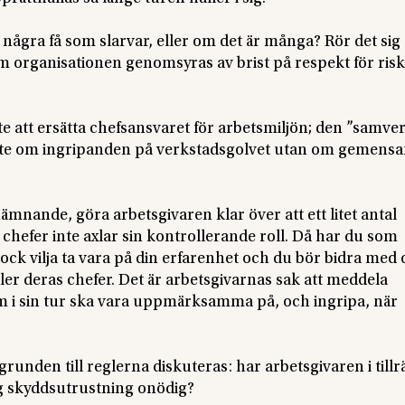
r några få som slarvar, eller om det är många? Rör det si
 om organisationen genomsyras av brist på respekt för ris
te att ersätta chefsansvaret för arbetsmiljön; den ”samve
inte om ingripanden på verkstadsgolvet utan om gemens
ämnande, göra arbetsgivaren klar över att ett litet antal
 chefer inte axlar sin kontrollerande roll. Då har du som
ck vilja ta vara på din erfarenhet och du bör bidra med 
ler deras chefer. Det är arbetsgivarnas sak att meddela
om i sin tur ska vara uppmärksamma på, och ingripa, när
unden till reglerna diskuteras: har arbetsgivaren i tillr
ig skyddsutrustning onödig?