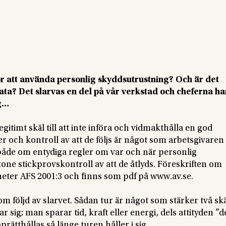
or att använda personlig skyddsutrustning? Och är det
ta? Det slarvas en del på vår verkstad och cheferna har
ig…
 legitimt skäl till att inte införa och vidmakthålla en god
r och kontroll av att de följs är något som arbetsgivaren
ar både om entydiga regler om var och när personlig
ne stickprovskontroll av att de åtlyds. Föreskriften om
eter AFS 2001:3 och finns som pdf på www.av.se.
om följd av slarvet. Sådan tur är något som stärker två skäl
önar sig; man sparar tid, kraft eller energi, dels attityden ”d
rätthållas så länge turen håller i sig.