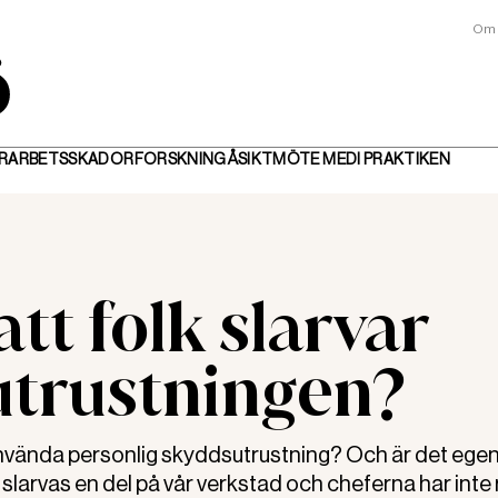
Om 
R
ARBETSSKADOR
FORSKNING
ÅSIKT
MÖTE MED
I PRAKTIKEN
att folk slarvar
trustningen?
t använda personlig skyddsutrustning? Och är det egen
arvas en del på vår verkstad och cheferna har inte r