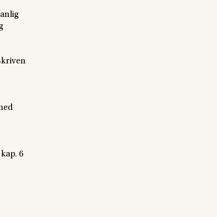
vanlig
g
skriven
 med
 kap. 6