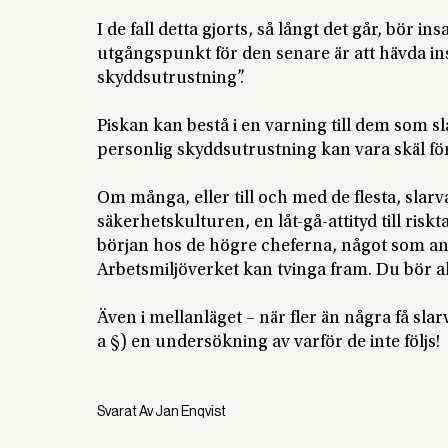
I de fall detta gjorts, så långt det går, bör 
utgångspunkt för den senare är att hävda ins
skyddsutrustning”.
Piskan kan bestå i en varning till dem som s
personlig skyddsutrustning kan vara skäl för
Om många, eller till och med de flesta, slarva
säkerhetskulturen, en låt-gå-attityd till r
början hos de högre cheferna, något som an
Arbetsmiljöverket kan tvinga fram. Du bör a
Även i mellanläget – när fler än några få sla
a §) en undersökning av varför de inte följs!
Svarat Av
Jan Enqvist