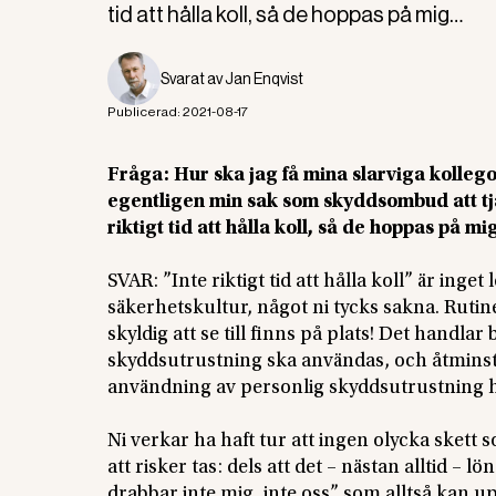
tid att hålla koll, så de hoppas på mig…
Svarat av
Jan Enqvist
Publicerad:
2021-08-17
Fråga: Hur ska jag få mina slarviga kolleg
egentligen min sak som skyddsombud att tja
riktigt tid att hålla koll, så de hoppas på m
SVAR: ”Inte riktigt tid att hålla koll” är inget
säkerhetskultur, något ni tycks sakna. Rutine
skyldig att se till finns på plats! Det handl
skyddsutrustning ska användas, och åtminsto
användning av personlig skyddsutrustning h
Ni verkar ha haft tur att ingen olycka skett s
att risker tas: dels att det – nästan alltid – l
drabbar inte mig, inte oss” som alltså kan upp