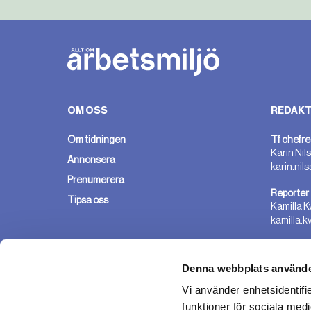
OM OSS
REDAKT
Om tidningen
Tf chefre
Karin Nil
Annonsera
karin.nil
Prenumerera
Reporter
Tipsa oss
Kamilla K
kamilla.k
Denna webbplats använde
Vi använder enhetsidentifie
funktioner för sociala medi