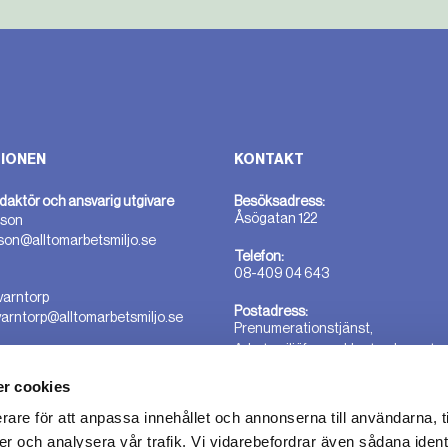
IONEN
KONTAKT
daktör och ansvarig utgivare
Besöksadress:
Åsögatan 122
sson
sson@alltomarbetsmiljo.se
Telefon:
08-409 04 643
varntorp
Postadress:
varntorp@alltomarbetsmiljo.se
Prenumerationstjänst,
Arbetsmiljöforum, Hantverkargata
25B 112 21 Stockholm
r cookies
rare för att anpassa innehållet och annonserna till användarna, t
er och analysera vår trafik. Vi vidarebefordrar även sådana ident