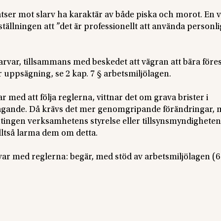
insatser mot slarv ha karaktär av både piska och morot. En 
tällningen att ”det är professionellt att använda personli
larvar, tillsammans med beskedet att vägran att bära före
 uppsägning, se 2 kap. 7 § arbetsmiljölagen.
r med att följa reglerna, vittnar det om grava brister i
isktagande. Då krävs det mer genomgripande förändringar,
tingen verksamhetens styrelse eller tillsynsmyndigheten
lltså larma dem om detta.
rvar med reglerna: begär, med stöd av arbetsmiljölagen (6