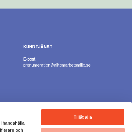
KUNDTJÄNST
E-post:
prenumeration@alltomarbetsmiljo.se
n
Tillåt alla
illhandahålla
ifierare och