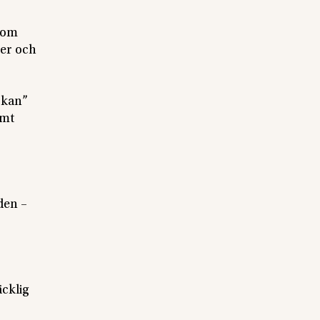
g om
ker och
rkan”
amt
den –
äcklig