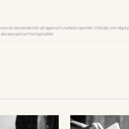
onen är oberoende från vår ägare och vi arbetar opartiskt. Vi stödjer inte något po
ar ska vara sant och ha hög kvalitet.