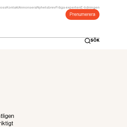
oss
Kontakt
Annonsera
Nyhetsbrev
Fråga experten
E-tidningen
Prenumerera
SÖK
tligen
iktigt