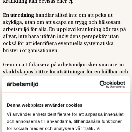
kränkning kan bevisas eller ej.
En utredning
handlar alltså inte om att peka ut
skyldiga, utan om att skapa en trygg och hälsosam
arbetsmiljö för alla. En upplevd kränkning bör tas på
allvar, inte bara utifrån individens perspektiv utan
också för att identifiera eventuella systematiska
brister i organisationen.
Genom att fokusera på arbetsmiljörisker snarare än
skuld skapas bättre förutsättningar för en hållbar och
hälsosam arbetsplats.
/
Marita Bark
Denna webbplats använder cookies
Organisationskonsult på Starck & Partner. Stöttar
Vi använder enhetsidentifierare för att anpassa innehållet
organisationer med utredningar och kunskap.
och annonserna till användarna, tillhandahålla funktioner
för sociala medier och analysera vår trafik. Vi