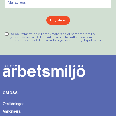
Registrera
Jag bekräftar att jag vill prenumerera på Allt om arbetsmiljö
nyhetsbrev och att Allt om Arbetsmiljö har rätt att spara min
epostadress. Läs Allt om arbetsmiljö personuppgiftspolicy
här
.
OM OSS
Om tidningen
Annonsera