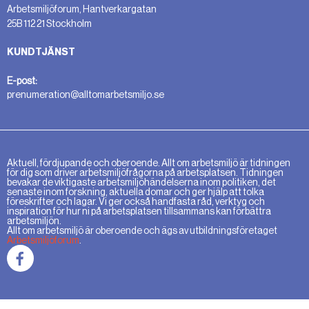
Arbetsmiljöforum, Hantverkargatan
25B 112 21 Stockholm
KUNDTJÄNST
E-post:
prenumeration@alltomarbetsmiljo.se
Aktuell, fördjupande och oberoende. Allt om arbetsmiljö är tidningen
för dig som driver arbetsmiljöfrågorna på arbetsplatsen. Tidningen
bevakar de viktigaste arbetsmiljöhändelserna inom politiken, det
senaste inom forskning, aktuella domar och ger hjälp att tolka
föreskrifter och lagar. Vi ger också handfasta råd, verktyg och
inspiration för hur ni på arbetsplatsen tillsammans kan förbättra
arbetsmiljön.
Allt om arbetsmiljö är oberoende och ägs av utbildningsföretaget
Arbetsmiljöforum
.