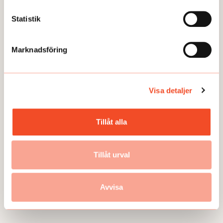
Statistik
Marknadsföring
Visa detaljer
FRÅGA EXPERTEN
Utan kollektivavtal - hur väljer vi
Tillåt alla
skyddsombud?
Publicerad:
2025-10-29
Tillåt urval
Avvisa