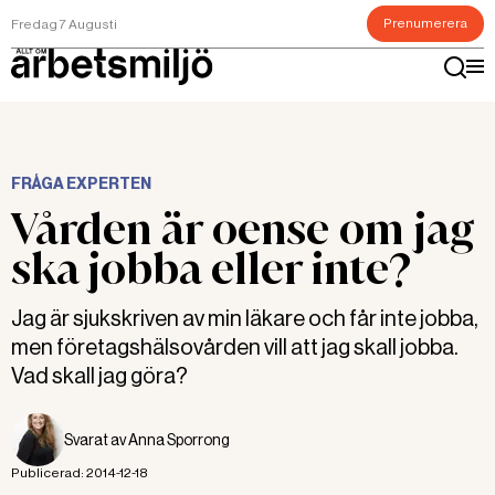
Prenumerera
Fredag 7 Augusti
FRÅGA EXPERTEN
Vården är oense om jag
ska jobba eller inte?
Jag är sjukskriven av min läkare och får inte jobba,
men företagshälsovården vill att jag skall jobba.
Vad skall jag göra?
Svarat av
Anna Sporrong
Publicerad:
2014-12-18