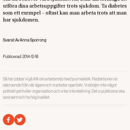
utföra dina arbetsuppgifter trots sjukdom. Ta diabetes
som ett exempel – oftast kan man arbeta trots att man
har sjukdomen.
Svarat Av
Anna Sporrong
Publicerad:
2014-12-18
Så här jobbar vi på Allt om arbetsmiljö med journalistik. Redaktionen är
oberoende från vår ägare och vi arbetar opartiskt. Vi stödjer inte något
politiskt parti eller organisation och vi tar inte ställning. Det vi publicerar ska
vara sant och ha hög kvalitet.