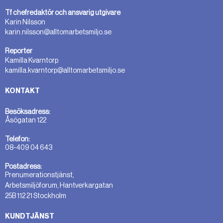
Tf chefredaktör och ansvarig utgivare
Karin Nilsson
karin.nilsson@alltomarbetsmiljo.se
Reporter
Kamilla Kvarntorp
kamilla.kvarntorp@alltomarbetsmiljo.se
KONTAKT
Besöksadress:
Åsögatan 122
Telefon:
08-409 04 643
Postadress:
Prenumerationstjänst,
Arbetsmiljöforum, Hantverkargatan
25B 112 21 Stockholm
KUNDTJÄNST