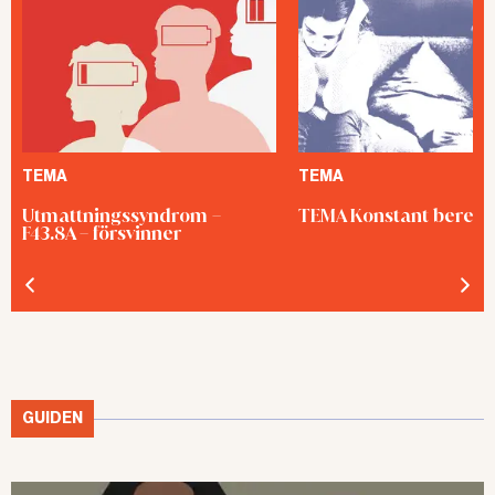
TEMA
TEMA
Utmattningssyndrom –
TEMA Konstant bered
F43.8A – försvinner
GUIDEN