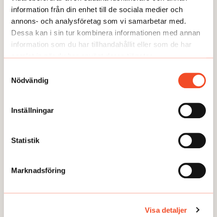
information från din enhet till de sociala medier och
annons- och analysföretag som vi samarbetar med.
Dessa kan i sin tur kombinera informationen med annan
information som du har tillhandahållit eller som de har
samlat in när du har använt deras tjänster.
Samtyckesval
Nödvändig
Inställningar
NYHETER
Arbetet återupptas på SSAB
Publicerad:
2026-05-26
Statistik
Marknadsföring
Visa detaljer