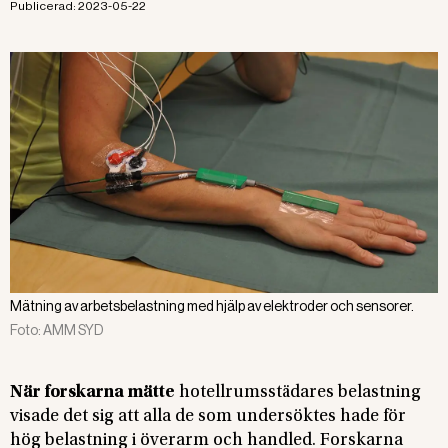
Publicerad:
2023-05-22
Mätning av arbetsbelastning med hjälp av elektroder och sensorer.
Foto:
AMM SYD
När forskarna mätte
hotellrumsstädares belastning
visade det sig att alla de som undersöktes hade för
hög belastning i överarm och handled. Forskarna