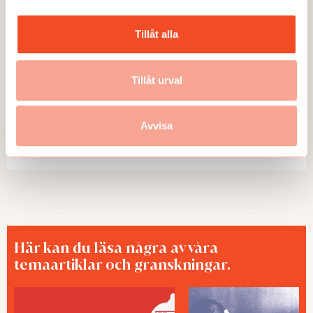
Tillåt alla
Tillåt urval
NYHETER
Kamerasystem hos UPS skapar stress
Avvisa
och oro
Publicerad:
2026-05-25
Här kan du läsa några av våra
temaartiklar och granskningar.