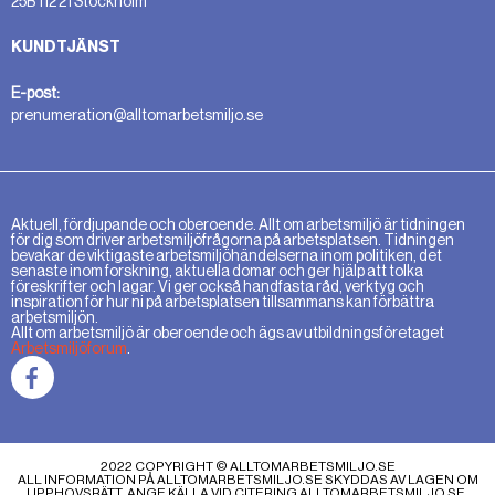
25B 112 21 Stockholm
KUNDTJÄNST
E-post:
prenumeration@alltomarbetsmiljo.se
Aktuell, fördjupande och oberoende. Allt om arbetsmiljö är tidningen
för dig som driver arbetsmiljöfrågorna på arbetsplatsen. Tidningen
bevakar de viktigaste arbetsmiljöhändelserna inom politiken, det
senaste inom forskning, aktuella domar och ger hjälp att tolka
föreskrifter och lagar. Vi ger också handfasta råd, verktyg och
inspiration för hur ni på arbetsplatsen tillsammans kan förbättra
arbetsmiljön.
Allt om arbetsmiljö är oberoende och ägs av utbildningsföretaget
Arbetsmiljöforum
.
2022 COPYRIGHT © ALLTOMARBETSMILJO.SE
ALL INFORMATION PÅ ALLTOMARBETSMILJO.SE SKYDDAS AV LAGEN OM
UPPHOVSRÄTT. ANGE KÄLLA VID CITERING ALLTOMARBETSMILJO.SE.