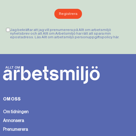
Registrera
Jag bekräftar att jag vill prenumerera på Allt om arbetsmiljö
nyhetsbrev och att Allt om Arbetsmiljö har rätt att spara min
epostadress. Läs Allt om arbetsmiljö personuppgiftspolicy
här
.
OM OSS
Om tidningen
Annonsera
Prenumerera