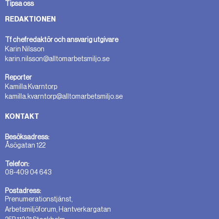
Tipsa oss
REDAKTIONEN
Tf chefredaktör och ansvarig utgivare
Karin Nilsson
karin.nilsson@alltomarbetsmiljo.se
Reporter
Kamilla Kvarntorp
kamilla.kvarntorp@alltomarbetsmiljo.se
KONTAKT
Besöksadress:
Åsögatan 122
Telefon:
08-409 04 643
Postadress:
Prenumerationstjänst,
Arbetsmiljöforum, Hantverkargatan