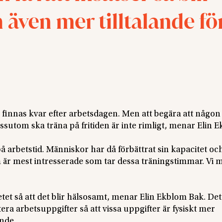
 även mer tilltalande fö
 finnas kvar efter arbetsdagen. Men att begära att någo
essutom ska träna på fritiden är inte rimligt, menar Elin 
 på arbetstid. Människor har då förbättrat sin kapacitet oc
om är mest intresserade som tar dessa träningstimmar. Vi 
tet så att det blir hälsosamt, menar Elin Ekblom Bak. De
era arbetsuppgifter så att vissa uppgifter är fysiskt mer
ande.