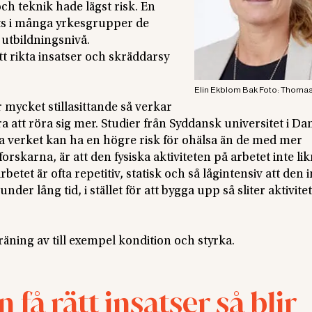
 teknik hade lägst risk. En
ats i många yrkesgrupper de
utbildningsnivå.
t rikta insatser och skräddarsy
Elin Ekblom Bak Foto: Thomas
mycket stillasittande så verkar
bra att röra sig mer. Studier från Syddansk universitet i 
lva verket kan ha en högre risk för ohälsa än de med mer
 forskarna, är att den fysiska aktiviteten på arbetet inte li
arbetet är ofta repetitiv, statisk och så lågintensiv att den 
r lång tid, i stället för att bygga upp så sliter aktivite
träning av till exempel kondition och styrka.
 få rätt insatser så blir