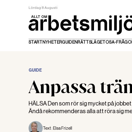
Lördag 8 Augusti
START
NYHETER
GUIDEN
RÄTTSLÄGET
OSA-FRÅGO
GUIDE
Anpassa trän
HÄLSA Den som rör sig mycket på jobbet k
Ändå rekommenderas alla att röra sig mer.
Text :
Elsa Frizell