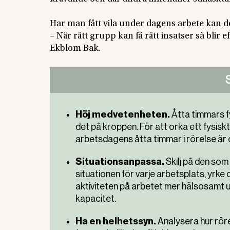
Har man fått vila under dagens arbete kan de
– När rätt grupp kan få rätt insatser så blir 
Ekblom Bak.
Höj medvetenheten.
Åtta timmars fy
det på kroppen. För att orka ett fysisk
arbetsdagens åtta timmar i rörelse är of
Situationsanpassa.
Skilj på den som 
situationen för varje arbetsplats, yrke o
aktiviteten på arbetet mer hälsosamt u
kapacitet.
Ha en helhetssyn.
Analysera hur röre