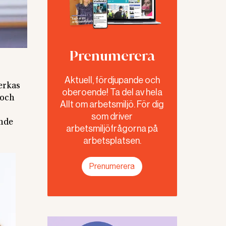
Prenumerera
Aktuell, fördjupande och
verkas
oberoende! Ta del av hela
 och
Allt om arbetsmiljö. För dig
som driver
ande
arbetsmiljöfrågorna på
arbetsplatsen.
Prenumerera