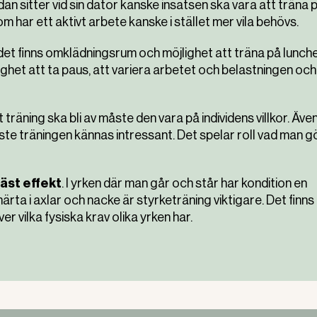
dan sitter vid sin dator kanske insatsen ska vara att träna 
som har ett aktivt arbete kanske i stället mer vila behövs.
t det finns omklädningsrum och möjlighet att träna på lunche
lighet att ta paus, att variera arbetet och belastningen och
t träning ska bli av måste den vara på individens villkor. Äve
te träningen kännas intressant. Det spelar roll vad man gö
äst effekt
. I yrken där man går och står har kondition en
ta i axlar och nacke är styrketräning viktigare. Det finns
er vilka fysiska krav olika yrken har.