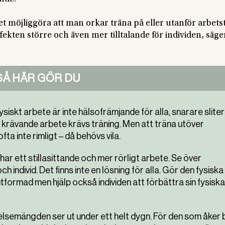
t möjliggöra att man orkar träna på eller utanför arbetst
effekten större och även mer tilltalande för individen, säge
SÅ HÄR GÖR DU
siskt arbete är inte hälsofrämjande för alla, snarare sliter
t krävande arbete krävs träning. Men att träna utöver
ta inte rimligt – då behövs vila.
har ett stillasittande och mer rörligt arbete. Se över
ch individ. Det finns inte en lösning för alla. Gör den fysiska
tformad men hjälp också individen att förbättra sin fysiska
lsemängden ser ut under ett helt dygn. För den som åker b