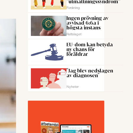
”utmattningssyndrom”
Forskning
Ingen prövning av
avvisad 6:6a i
högsta instans
Rattslaget
EU-dom kan betyda
ny chans för
föräldrar
"Jag blev nedslagen
av diagnosen"
Nyheter