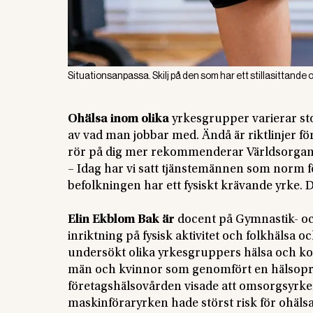
Situationsanpassa. Skilj på den som har ett stillasittande 
Ohälsa inom olika
yrkesgrupper varierar stor
av vad man jobbar med. Ändå är riktlinjer för
rör på dig mer rekommenderar Världsorgan
– Idag har vi satt tjänstemännen som norm
befolkningen har ett fysiskt krävande yrke. De
Elin Ekblom Bak är
docent på Gymnastik- oc
inriktning på fysisk aktivitet och folkhälsa 
undersökt olika yrkesgruppers hälsa och kon
män och kvinnor som genomfört en hälsopr
företagshälsovården visade att omsorgsyrke
maskinföraryrken hade störst risk för ohäl