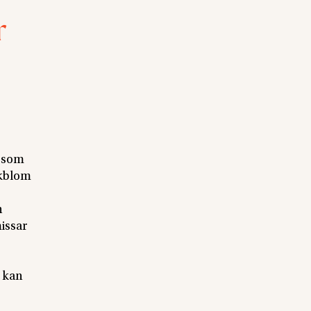
r
n som
Ekblom
h
missar
t kan