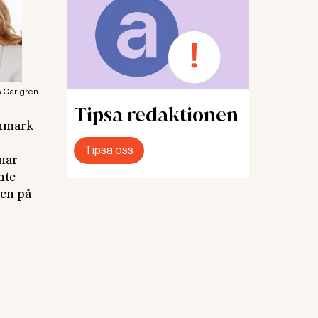
 Carlgren
Tipsa redaktionen
Danmark
Tipsa oss
knar
inte
ten på