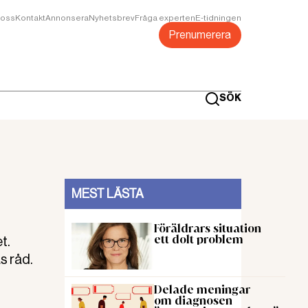
oss
Kontakt
Annonsera
Nyhetsbrev
Fråga experten
E-tidningen
Prenumerera
SÖK
MEST LÄSTA
Föräldrars situation
ett dolt problem
t.
s råd.
Delade meningar
om diagnosen