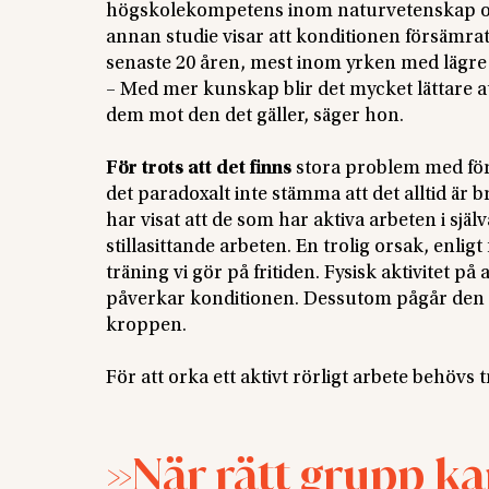
högskolekompetens inom naturvetenskap och
annan studie visar att konditionen försämr
senaste 20 åren, mest inom yrken med lägre 
– Med mer kunskap blir det mycket lättare at
dem mot den det gäller, säger hon.
För trots att det finns
stora problem med för 
det paradoxalt inte stämma att det alltid är 
har visat att de som har aktiva arbeten i sjä
stillasittande arbeten. En trolig orsak, enligt
träning vi gör på fritiden. Fysisk aktivitet på 
påverkar konditionen. Dessutom pågår den unde
kroppen.
För att orka ett aktivt rörligt arbete behövs 
När rätt grupp kan