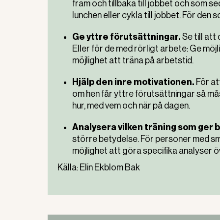
fram och tillbaka till jobbet och som se
lunchen eller cykla till jobbet. För den 
Ge yttre förutsättningar.
Se till at
Eller för de med rörligt arbete: Ge möj
möjlighet att träna på arbetstid.
Hjälp den inre motivationen.
För at
om hen får yttre förutsättningar så mås
hur, med vem och när på dagen.
Analysera vilken träning som ger b
större betydelse. För personer med smär
möjlighet att göra specifika analyser öv
Källa: Elin Ekblom Bak