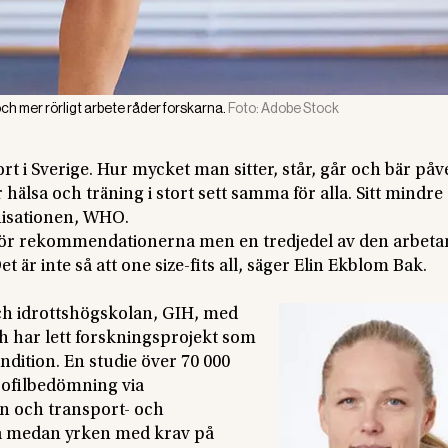
och mer rörligt arbete råder forskarna.
Foto:
Adobe Stock
t i Sverige. Hur mycket man sitter, står, går och bär på
 hälsa och träning i stort sett samma för alla. Sitt mindre
isationen, WHO.
 för rekommendationerna men en tredjedel av den arbet
t är inte så att one size-fits all, säger Elin Ekblom Bak.
h idrottshögskolan, GIH, med
och har lett forskningsprojekt som
dition. En studie över 70 000
ofilbedömning via
n och transport- och
sa medan yrken med krav på