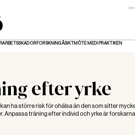
Om 
R
ARBETSSKADOR
FORSKNING
ÅSIKT
MÖTE MED
I PRAKTIKEN
ing efter yrke
an ha större risk för ohälsa än den som sitter mycke
 Anpassa träning efter individ och yrke är forskarna