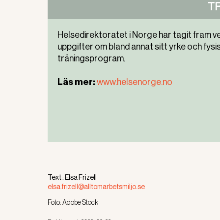
T
Helsedirektoratet i Norge har tagit fram ver
uppgifter om bland annat sitt yrke och fysi
träningsprogram.
Läs mer:
www.helsenorge.no
Text :
Elsa Frizell
elsa.frizell@alltomarbetsmiljo.se
Foto:
Adobe Stock