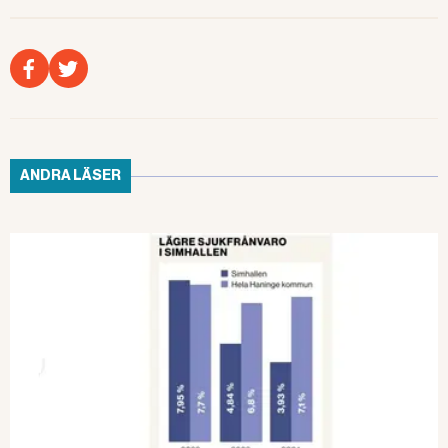
– När jag var distriktssköterska såg jag alla kvinnor
som fick problem med olika symtom och besvär när
de kom i klimakteriet. Det bidrog till att jag ville forska
inom klimakteriet. Nu har jag har doktorerat på en
medicinsk individanpassad arbetsmetod, som innebär
att kvinnor i klimakteriet får tillbaka sin livslust och
livskvalitet.
ANDRA LÄSER
Det är den metod
, som hon presenterade i sin
doktorsavhandling från 2021, som nu ligger till grund
för satsningen i Partille.
I maj 2022 höll Lena
Rindner en föreläsning för
alla chefer i kommunen,
där hon gick igenom vad
klimakteriet är, symptom,
olika