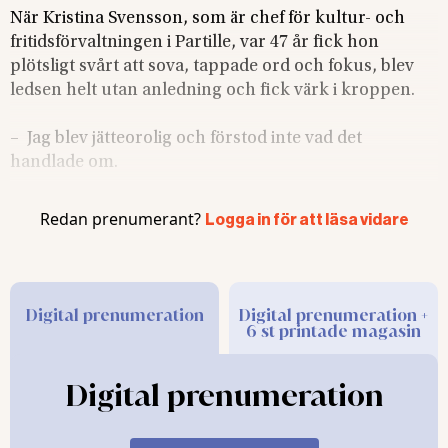
När Kristina Svensson, som är chef för kultur- och
fritidsförvaltningen i Partille, var 47 år fick hon
plötsligt svårt att sova, tappade ord och fokus, blev
ledsen helt utan anledning och fick värk i kroppen.
– Jag blev jätteorolig och förstod inte vad det
handlade om.
Hon sökte hjälp hos olika
Redan prenumerant?
Logga in för att läsa vidare
vårdgivare. Efter drygt ett
år träffade hon en
sjuksköterska som
konstaterade att det var
Digital prenumeration
Digital prenumeration +
6 st printade magasin
klimakteriesymptom – och
att det fanns hjälp att få. En
hormonbehandling sattes
Digital prenumeration
in och efter en vecka var
alla besvär borta.