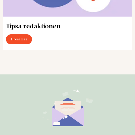
Inleddes i maj 2022 och blev permanent ett år
senare.
Tipsa redaktionen
Samtliga 110 chefer i kommunen uppmanades
att vara med på en föreläsning i maj 2022. En
Tipsa oss
onlineutbildning finns nu tillgänglig för
nytillkomna chefer.
En 90 minuter lång föreläsning hålls en gång
per år för kommunens medarbetare. Den
vände sig först till kvinnor mellan 40 och 60
år, men är sedan i november 2024 tillgänglig
för alla medarbetare i kommunen. Över 800
kvinnor har gått utbildningen.
De kvinnor som vill kan boka tid för individuell
klimakterierådgivning. Vid behov slussas de
vidare till en vårdcentral.