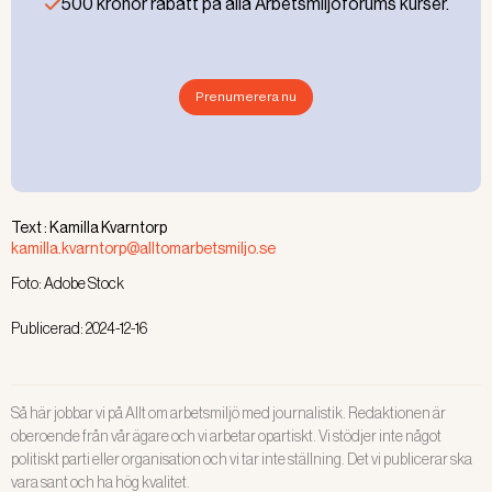
500 kronor rabatt på alla Arbetsmiljöforums kurser.
resten av tiden är hon lokalt skyddsombud och
huvudskyddsombud för Sveriges lärare i kommunen.
– Det finns ett
Prenumerera nu
jämlikhetsperspektiv.
Många kvinnor drabbas av
klimakteriesymptom. Det
är därför väldigt välkommet
att det nu går att få
Text :
Kamilla Kvarntorp
kunskap i ämnet på
kamilla.kvarntorp@alltomarbetsmiljo.se
arbetstid.
Foto:
Adobe Stock
Vad innebär då satsningen
Publicerad:
2024-12-16
konkret?
Kommunen började med
Maria Karlander.
att kontakta Lena Rindner,
Så här jobbar vi på Allt om arbetsmiljö med journalistik. Redaktionen är
disputerad distriktssköterska som har forskat om
oberoende från vår ägare och vi arbetar opartiskt. Vi stödjer inte något
klimakteriet.
politiskt parti eller organisation och vi tar inte ställning. Det vi publicerar ska
vara sant och ha hög kvalitet.