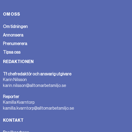
med klimakteriet.
OM OSS
Under klimakteriet förändras
hormonbalansen i kroppen. Det ger symtom
Om tidningen
som värmevallningar, svettningar, snabba
Annonsera
humörförändringar, känsla av nedstämdhet,
Prenumerera
sömnproblem, torra slemhinnor,
Tipsa oss
urinvägsbesvär, minskad sexlust, ömmande
hälar, ledvärk, minnessvårigheter, minskad
REDAKTIONEN
stresstolerans.
Tf chefredaktör och ansvarig utgivare
Karin Nilsson
Minska symtomen genom att få tillräcklig
karin.nilsson@alltomarbetsmiljo.se
sömn, styrketräning och annan fysisk
aktivitet, dra ner på koffein och alkohol, rök
Reporter
inte, sök vård om besvären påverkar din
Kamilla Kvarntorp
kamilla.kvarntorp@alltomarbetsmiljo.se
vardag. Symptomen kan ofta lindras med
hormonbehandling.
KONTAKT