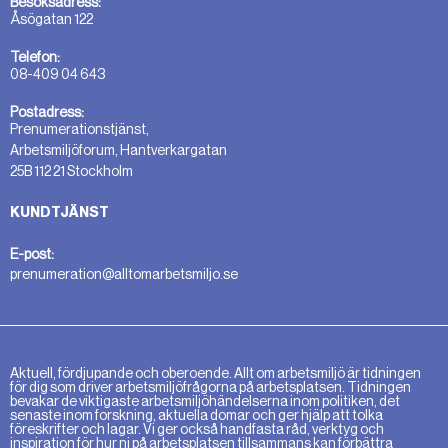
Besöksadress:
Åsögatan 122
Telefon:
08-409 04 643
Postadress:
Prenumerationstjänst,
Arbetsmiljöforum, Hantverkargatan
25B 112 21 Stockholm
KUNDTJÄNST
E-post:
prenumeration@alltomarbetsmiljo.se
Aktuell, fördjupande och oberoende. Allt om arbetsmiljö är tidningen
för dig som driver arbetsmiljöfrågorna på arbetsplatsen. Tidningen
bevakar de viktigaste arbetsmiljöhändelserna inom politiken, det
senaste inom forskning, aktuella domar och ger hjälp att tolka
föreskrifter och lagar. Vi ger också handfasta råd, verktyg och
inspiration för hur ni på arbetsplatsen tillsammans kan förbättra