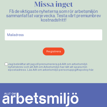
Missa inget
Kostnad: 400 000 kronor per år för
föreläsare och klimakterierådgivning.
Få de viktigaste nyheterna som rör arbetsmiljön
sammanfattat varje vecka. Testa vårt premiumbrev
Källa: Kristina Svensson
kostnadsfritt!
KLIMAKTERIET
Registrera
Klimakteriet är tiden före och efter den sista
Jag bekräftar att jag vill prenumerera på Allt om arbetsmiljö
nyhetsbrev och att Allt om Arbetsmiljö har rätt att spara min
menstruationen, menopaus.
epostadress. Läs Allt om arbetsmiljö personuppgiftspolicy
här
.
Menopaus inträffar i genomsnitt vid 51,5 års
ålder. Det är vanligt att ha
klimakteriesymptom fem år före och fem år
efter den sista mensen.
Två av tre kvinnor upplever besvär i samband