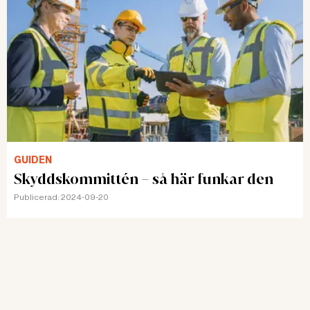
-
Maria Karlander
I dag anmäler sig de som vill gå på föreläsningen om
klimakteriet själva. I mars 2024 hade 800 medarbetare,
eller 68 procent av de kvinnliga medarbetarna i
åldersgruppen 40–60, gjort det. Maria Karlander
skulle hellre se att de anställda fick en kallelse. Då
skulle fler delta, tror hon.
GUIDEN
– Många får dåligt samvete för att de lämnar sina
Skyddskommittén – så här funkar den
kollegor för att göra något som bara är för deras egen
Publicerad:
2024-09-20
skull. De vill inte vara jobbiga, bli ett problem därför
att någon måste fixa en vikarie.
Lena Rindners avhandling
visar att ökad kunskap om
klimakteriet, genom att utbilda medarbetare och
chefer kombinerat med personlig
klimakterierådgivning, leder till färre sjukskrivningar