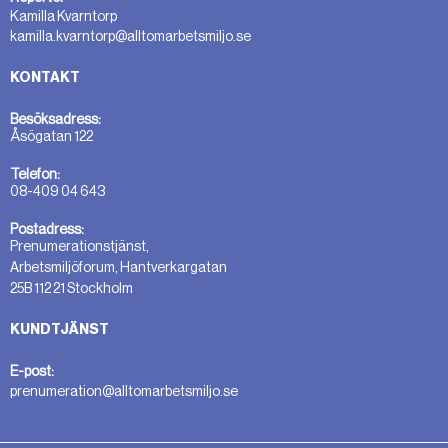
Kamilla Kvarntorp
kamilla.kvarntorp@alltomarbetsmiljo.se
KONTAKT
Besöksadress:
Åsögatan 122
Telefon:
08-409 04 643
Postadress:
Prenumerationstjänst,
Arbetsmiljöforum, Hantverkargatan
25B 112 21 Stockholm
KUNDTJÄNST
E-post:
prenumeration@alltomarbetsmiljo.se