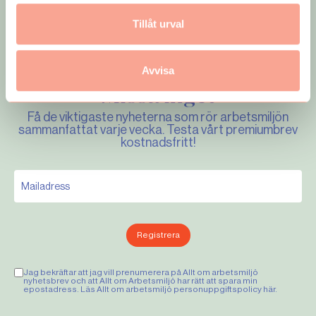
Tillåt urval
Avvisa
Missa inget
Få de viktigaste nyheterna som rör arbetsmiljön
sammanfattat varje vecka. Testa vårt premiumbrev
kostnadsfritt!
Registrera
Jag bekräftar att jag vill prenumerera på Allt om arbetsmiljö
nyhetsbrev och att Allt om Arbetsmiljö har rätt att spara min
epostadress. Läs Allt om arbetsmiljö personuppgiftspolicy
här
.