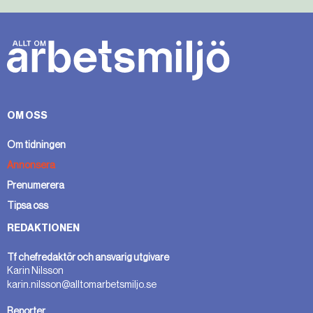
OM OSS
Om tidningen
Annonsera
Prenumerera
Tipsa oss
REDAKTIONEN
Tf chefredaktör och ansvarig utgivare
Karin Nilsson
karin.nilsson@alltomarbetsmiljo.se
Reporter