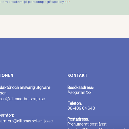
lt om arbetsmiljö personuppgiftspolicy
här
.
IONEN
KONTAKT
daktör och ansvarig utgivare
Besöksadress:
Åsögatan 122
sson
sson@alltomarbetsmiljo.se
Telefon:
08-409 04 643
varntorp
Postadress:
varntorp@alltomarbetsmiljo.se
Prenumerationstjänst,