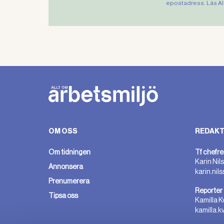
epostadress. Läs Al
OM OSS
REDAKT
Om tidningen
Tf chefre
Karin Nil
Annonsera
karin.nil
Prenumerera
Reporter
Tipsa oss
Kamilla K
kamilla.k