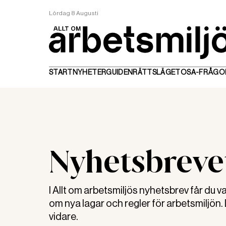
Lördag 8 Augusti
START
NYHETER
GUIDEN
RÄTTSLÄGET
OSA-FRÅGO
Nyhetsbreve
I Allt om arbetsmiljös nyhetsbrev får du 
om nya lagar och regler för arbetsmiljön
vidare.