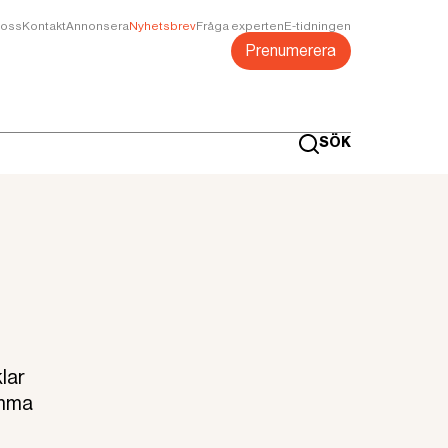
oss
Kontakt
Annonsera
Nyhetsbrev
Fråga experten
E-tidningen
Prenumerera
SÖK
lar
omma