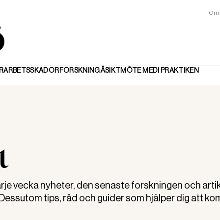
Om 
R
ARBETSSKADOR
FORSKNING
ÅSIKT
MÖTE MED
I PRAKTIKEN
t
varje vecka nyheter, den senaste forskningen och artik
. Dessutom tips, råd och guider som hjälper dig att k