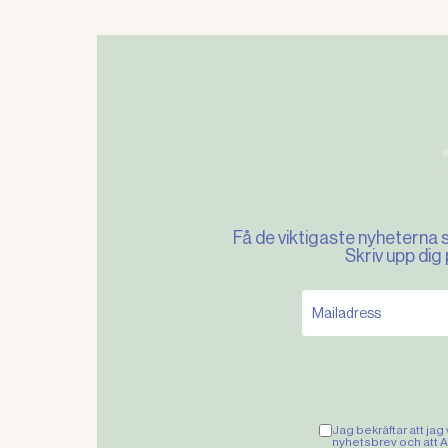
Få de viktigaste nyheterna 
Skriv upp dig
Jag bekräftar att jag
nyhetsbrev och att Al