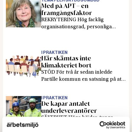
TEMA FLER SKYDDSOMBUD
kommuner är nu på gång att testa
Med på APT – en
och utveckla schemaverktyg med ai.
framgångsfaktor
REKRYTERING Hög facklig
organisationsgrad, personliga
möten, samtal med rektorer om att
det behövs tid för uppdraget, qr-
koder på vykort och möjlighet att
I PRAKTIKEN
anmäla sitt intresse på webben. Det,
Här skämtas inte
och ständig stöttning av ombuden,
klimakteriet bort
är Sveriges Lärares recept för att få
STÖD För två år sedan inledde
fler skyddsombud. Det här är första
Partille kommun en satsning på att
delen i vårt tema om hur
öka kunskapen om klimakteriet
skyddsombuden kan bli fler.
bland chefer och kvinnor. Sedan
I PRAKTIKEN
dess har sjuktalen bland kvinnor
De kapar antalet
mellan 40 och 60 år sjunkit, visar
underleverantörer
kommunens utvärdering.
SÄKERHET Höga höjder, tunga
element, damm – och en miljö som