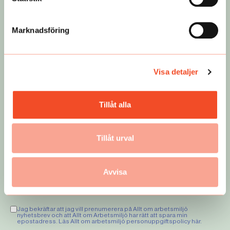
Marknadsföring
Visa detaljer
Missa inget
Få de viktigaste nyheterna som rör arbetsmiljön
Tillåt alla
sammanfattat varje vecka. Testa vårt premiumbrev
kostnadsfritt!
Tillåt urval
Avvisa
Registrera
Jag bekräftar att jag vill prenumerera på Allt om arbetsmiljö
nyhetsbrev och att Allt om Arbetsmiljö har rätt att spara min
epostadress. Läs Allt om arbetsmiljö personuppgiftspolicy
här
.