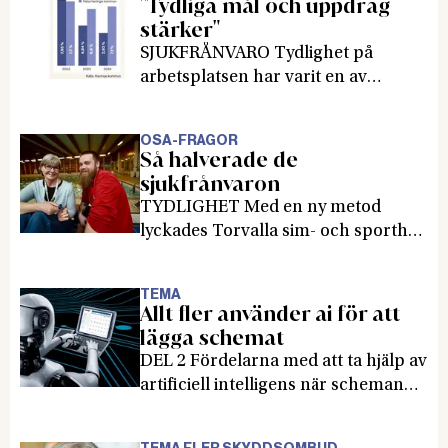
"Tydliga mål och uppdrag
stärker"
SJUKFRÅNVARO Tydlighet på
arbetsplatsen har varit en av
nyckelfaktorerna. Det säger två
chefer i Haninge kommun, när de
OSA-FRÅGOR
förklarar vad som varit viktigt när
Så halverade de
de började arbeta med en ny metod
sjukfrånvaron
som halverade sjukfrånvaron i
TYDLIGHET Med en ny metod
simhallen.
lyckades Torvalla sim- och sporthall
i Haninge halvera sjukfrånvaron
från 8 till 4 procent och vända en
TEMA
atmosfär av vantrivsel och
Allt fler använder ai för att
otrygghet. Nu har hela kommunen
lägga schemat
börjat arbete med så kallade
DEL 2 Fördelarna med att ta hjälp av
uppdragskartor.
artificiell intelligens när scheman
ska läggas är många. Men också
fallgroparna. Flera regioner och