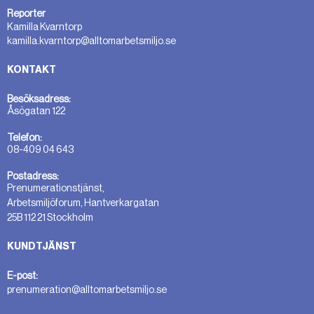
Reporter
Kamilla Kvarntorp
kamilla.kvarntorp@alltomarbetsmiljo.se
KONTAKT
Besöksadress:
Åsögatan 122
Telefon:
08-409 04 643
Postadress:
Prenumerationstjänst,
Arbetsmiljöforum, Hantverkargatan
25B 112 21 Stockholm
KUNDTJÄNST
E-post:
prenumeration@alltomarbetsmiljo.se