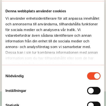
hela tiden förändras. Långa led med
underentreprenörer ökar riskerna
Denna webbplats använder cookies
ytterligare. På Einar Mattsson
Byggnads AB är
Vi använder enhetsidentifierare för att anpassa innehållet
TEMA
Hjärtdata ska bygga hälsa på
underentreprenörsleden
och annonserna till användarna, tillhandahålla funktioner
Skanska
begränsade till två.
för sociala medier och analysera vår trafik. Vi
BIODATA På byggföretaget Skanska
vidarebefordrar även sådana identifierare och annan
används mätning på hjärtat som ett
information från din enhet till de sociala medier och
verktyg för att hjälpa cheferna till
annons- och analysföretag som vi samarbetar med.
hälsosammare vanor. Sju års
Dessa kan i sin tur kombinera informationen med annan
I PRAKTIKEN
mätning har gett bra resultat. Men
information som du har tillhandahållit eller som de har
Därför ska du sitta fult
grunden är arbetsmiljöarbetet.
samlat in när du har använt deras tjänster.
UTMANAR Den främsta orsaken till
dålig ergonomi är att vi kör på som
Samtyckesval
Nödvändig
vi alltid gjort. Vi måste variera oss
mer. Det säger ergonomen Tommy
Wilén som skrivit boken ”Våga sitta
Inställningar
lite fult”.
Statistik