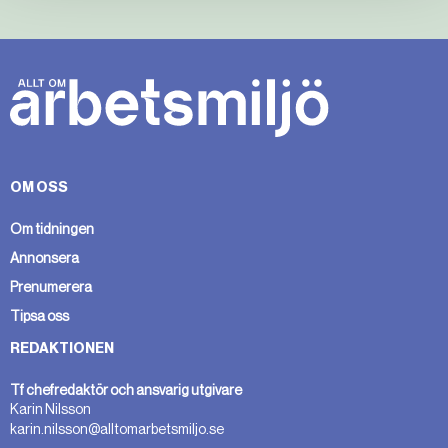
OM OSS
Om tidningen
Annonsera
Prenumerera
Tipsa oss
REDAKTIONEN
Tf chefredaktör och ansvarig utgivare
Karin Nilsson
karin.nilsson@alltomarbetsmiljo.se