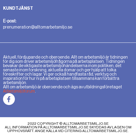
KUNDTJÄNST
E-post:
prenumeration@alltomarbetsmiljo.se
Aktuell, fördjupande och oberoende. Allt om arbetsmiljö är tidningen
för dig som driver arbetsmiljöfrågorna på arbetsplatsen. Tidningen
bevakar de viktigaste arbetsmiljöhändelserna inom politiken, det
senaste inom forskning, aktuella domar och ger hjälp att tolka
föreskrifter och lagar. Vi ger också handfasta råd, verktyg och
inspiration för hur ni på arbetsplatsen tillsammans kan förbättra
arbetsmiljön.
Allt om arbetsmiljö är oberoende och ägs av utbildningsföretaget
Arbetsmiljöforum
.
2022 COPYRIGHT © ALLTOMARBETSMILJO.SE
ALL INFORMATION PÅ ALLTOMARBETSMILJO.SE SKYDDAS AV LAGEN OM
UPPHOVSRÄTT. ANGE KÄLLA VID CITERING ALLTOMARBETSMILJO.SE.