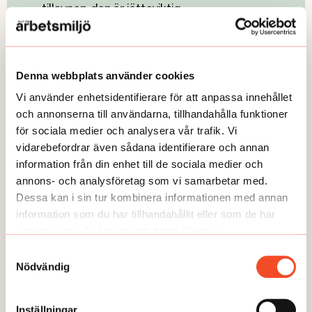
tillsynen, den är jätteviktig.
Räkna med att det tar tid att driva ärenden.
Det är också mycket som är roligt och
Denna webbplats använder cookies
spännande, löneanalys till exempel.
Vi använder enhetsidentifierare för att anpassa innehållet
Till arbetsgivare
och annonserna till användarna, tillhandahålla funktioner
för sociala medier och analysera vår trafik. Vi
vidarebefordrar även sådana identifierare och annan
Kör inte över skyddsombud och fackliga
information från din enhet till de sociala medier och
ombud. De kan mycket.
annons- och analysföretag som vi samarbetar med.
Det blir mer arbete utfört om det är bättre
Dessa kan i sin tur kombinera informationen med annan
arbetsmiljö och färre konflikter. Annars
information som du har tillhandahållit eller som de har
pratar man mest om
samlat in när du har använt deras tjänster.
Samtyckesval
Nödvändig
Inställningar