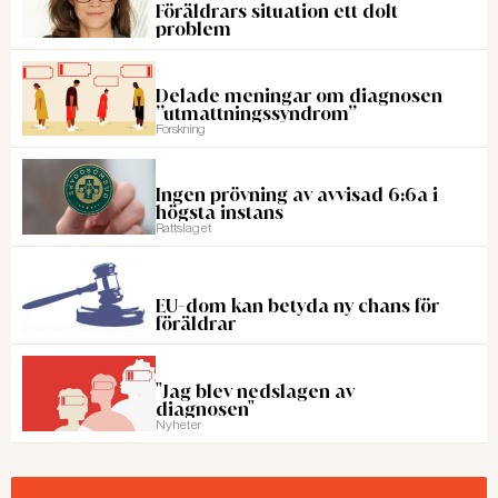
Föräldrars situation ett dolt
problem
Delade meningar om diagnosen
”utmattningssyndrom”
Forskning
Ingen prövning av avvisad 6:6a i
högsta instans
Rattslaget
EU-dom kan betyda ny chans för
föräldrar
"Jag blev nedslagen av
diagnosen"
Nyheter