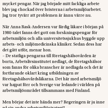
mycket pengar. När jag började mitt fackliga arbete
blev jag chockad över bristerna i arbetsmiljöarbetet.
Jag tror tyvärr att problemen är ännu värre nu.
När Anna Rask-Andersen var färdig läkare i början på
1980-talet fanns det gott om forskningspengar för
arbetsmiljön och alla universitetssjukhus byggde upp
arbets- och miljömedicinska kliniker. Sedan dess har
det gått utför, menar hon.
– De statliga pengarna till företagshälsovården är
borta, Arbetslivsinstitutet nedlagt, de företagshälsor
som fanns för olika branscher är nedlagda och det är
fortfarande oklart kring utbildningen av
företagshälsovårdsläkarna. Det här med arbetsmiljö
var hajpat förr och Sverige var ledande i världen på
arbetsmiljöområdet tillsammans med Finland.
Men börjar det inte hända mer? Regeringen är ju inne