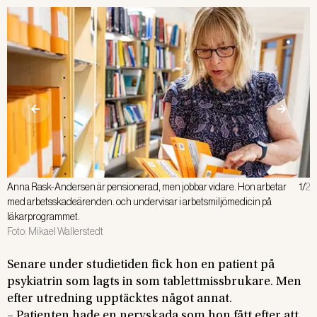
Anna Rask-Andersen är pensionerad, men jobbar vidare. Hon arbetar
1
/
2
–
med arbetsskadeärenden. och undervisar i arbetsmiljömedicin på
s
läkarprogrammet.
b
Foto:
Mikael Wallerstedt
F
Senare under studietiden fick hon en patient på
psykiatrin som lagts in som tablettmissbrukare. Men
efter utredning upptäcktes något annat.
– Patienten hade en nervskada som hon fått efter att