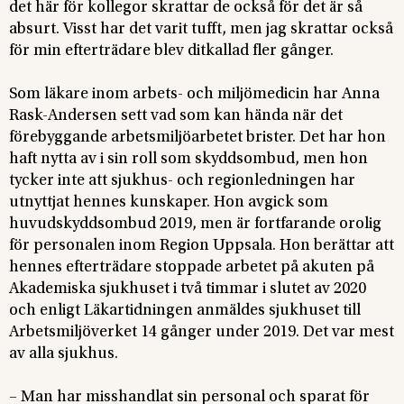
det här för kollegor skrattar de också för det är så
absurt. Visst har det varit tufft, men jag skrattar också
för min efterträdare blev ditkallad fler gånger.
Som läkare inom arbets- och miljömedicin har Anna
Rask-Andersen sett vad som kan hända när det
förebyggande arbetsmiljöarbetet brister. Det har hon
haft nytta av i sin roll som skyddsombud, men hon
tycker inte att sjukhus- och regionledningen har
utnyttjat hennes kunskaper. Hon avgick som
huvudskyddsombud 2019, men är fortfarande orolig
för personalen inom Region Uppsala. Hon berättar att
hennes efterträdare stoppade arbetet på akuten på
Akademiska sjukhuset i två timmar i slutet av 2020
och enligt Läkartidningen anmäldes sjukhuset till
Arbetsmiljöverket 14 gånger under 2019. Det var mest
av alla sjukhus.
– Man har misshandlat sin personal och sparat för