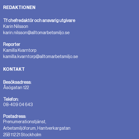
REDAKTIONEN
Tf chefredaktör och ansvarig utgivare
Karin Nilsson
karin.nilsson@alltomarbetsmiljo.se
Reporter
Kamilla Kvarntorp
kamilla.kvarntorp@alltomarbetsmiljo.se
KONTAKT
Besöksadress:
Åsögatan 122
Telefon:
08-409 04 643
Postadress:
Prenumerationstjänst,
Arbetsmiljöforum, Hantverkargatan
25B 112 21 Stockholm