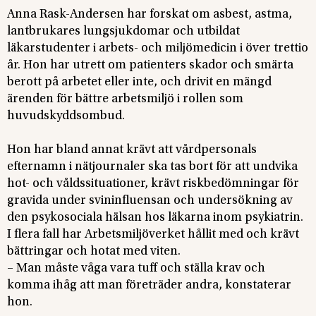
Anna Rask-Andersen har forskat om asbest, astma,
lantbrukares lungsjukdomar och utbildat
läkarstudenter i arbets- och miljömedicin i över trettio
år. Hon har utrett om patienters skador och smärta
berott på arbetet eller inte, och drivit en mängd
ärenden för bättre arbetsmiljö i rollen som
huvudskyddsombud.
Hon har bland annat krävt att vårdpersonals
efternamn i nätjournaler ska tas bort för att undvika
hot- och våldssituationer, krävt riskbedömningar för
gravida under svininfluensan och undersökning av
den psykosociala hälsan hos läkarna inom psykiatrin.
I flera fall har Arbetsmiljöverket hållit med och krävt
bättringar och hotat med viten.
– Man måste våga vara tuff och ställa krav och
komma ihåg att man företräder andra, konstaterar
hon.