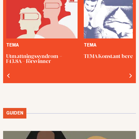
TEMA
TEMA
Utmattningssyndrom –
TEMA Konstant bered
F43.8A – försvinner
GUIDEN