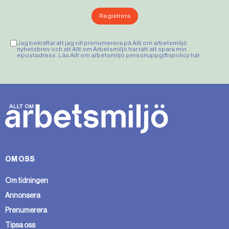
Registrera
Jag bekräftar att jag vill prenumerera på Allt om arbetsmiljö
nyhetsbrev och att Allt om Arbetsmiljö har rätt att spara min
epostadress. Läs Allt om arbetsmiljö personuppgiftspolicy
här
.
OM OSS
Om tidningen
Annonsera
Prenumerera
Tipsa oss