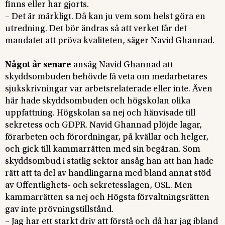
finns eller har gjorts.
– Det är märkligt. Då kan ju vem som helst göra en
utredning. Det bör ändras så att verket får det
mandatet att pröva kvaliteten, säger Navid Ghannad.
Något år senare
ansåg Navid Ghannad att
skyddsombuden behövde få veta om medarbetares
sjukskrivningar var arbetsrelaterade eller inte. Även
här hade skyddsombuden och högskolan olika
uppfattning. Högskolan sa nej och hänvisade till
sekretess och GDPR. Navid Ghannad plöjde lagar,
förarbeten och förordningar, på kvällar och helger,
och gick till kammarrätten med sin begäran. Som
skyddsombud i statlig sektor ansåg han att han hade
rätt att ta del av handlingarna med bland annat stöd
av Offentlighets- och sekretesslagen, OSL. Men
kammarrätten sa nej och Högsta förvaltningsrätten
gav inte prövningstillstånd.
– Jag har ett starkt driv att förstå och då har jag ibland