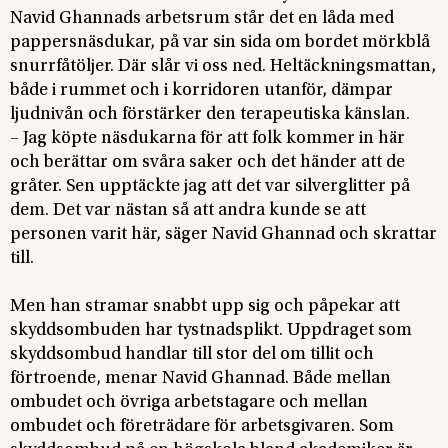
Navid Ghannads arbetsrum står det en låda med
pappersnäsdukar, på var sin sida om bordet mörkblå
snurrfåtöljer. Där slår vi oss ned. Heltäckningsmattan,
både i rummet och i korridoren utanför, dämpar
ljudnivån och förstärker den terapeutiska känslan.
– Jag köpte näsdukarna för att folk kommer in här
och berättar om svåra saker och det händer att de
gråter. Sen upptäckte jag att det var silverglitter på
dem. Det var nästan så att andra kunde se att
personen varit här, säger Navid Ghannad och skrattar
till.
Men han stramar snabbt upp sig och påpekar att
skyddsombuden har tystnadsplikt. Uppdraget som
skyddsombud handlar till stor del om tillit och
förtroende, menar Navid Ghannad. Både mellan
ombudet och övriga arbetstagare och mellan
ombudet och företrädare för arbetsgivaren. Som