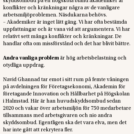
skyddsombud på en högskola bland akademiker är
konflikter och kränkningar några av de vanligare
arbetsmiljöproblemen. Näsdukarna behövs.
– Akademiker är inget lätt gäng. Vi har ofta bestämda
uppfattningar och är vana vid att argumentera. Vi har
relativt sett många konflikter och kränkningar. De
handlar ofta om missförstånd och det har blivit bättre.
Andra vanliga problem
är hög arbetsbelastning och
otydliga uppdrag.
Navid Ghannad tar emot i sitt rum på femte våningen
på avdelningen för Företagsekonomi, Akademin för
företagande Innovation och Hållbarhet på Högskolan
i Halmstad. Här är han huvudskyddsombud sedan
2020 och vakar över arbetsmiljön för 750 medarbetare
tillsammans med arbetsgivaren och nio andra
skyddsombud. Egentligen ska det vara elva, men det
har inte gått att rekrytera fler.