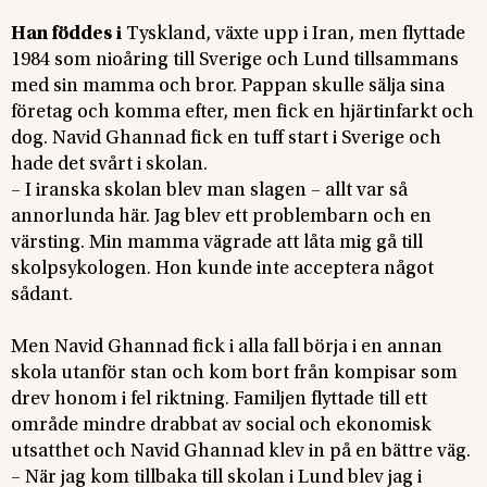
Han föddes i
Tyskland, växte upp i Iran, men flyttade
1984 som nioåring till Sverige och Lund tillsammans
med sin mamma och bror. Pappan skulle sälja sina
företag och komma efter, men fick en hjärtinfarkt och
dog. Navid Ghannad fick en tuff start i Sverige och
hade det svårt i skolan.
– I iranska skolan blev man slagen – allt var så
annorlunda här. Jag blev ett problembarn och en
värsting. Min mamma vägrade att låta mig gå till
skolpsykologen. Hon kunde inte acceptera något
sådant.
Men Navid Ghannad fick i alla fall börja i en annan
skola utanför stan och kom bort från kompisar som
drev honom i fel riktning. Familjen flyttade till ett
område mindre drabbat av social och ekonomisk
utsatthet och Navid Ghannad klev in på en bättre väg.
– När jag kom tillbaka till skolan i Lund blev jag i