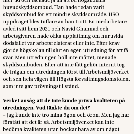
mer tid och tackade ja till att bli högskolans
huvudskyddsombud. Han hade redan varit
skyddsombud för ett mindre skyddsområde. HSO-
uppdraget blev tuffare än han trott. En medarbetare
avled i sitt hem 2021 och Navid Ghannad och
arbetsgivaren hade olika uppfattning om huruvida
dödsfallet var arbetsrelaterat eller inte. Efter krav
gjorde högskolan till slut en egen utredning för att få
svar. Men utredningen höll inte måttet, menade
skyddsombuden. Efter att inte fått gehör internt tog
de frågan om utredningen först till Arbetsmiljöverket
och sen hela vägen till Högsta förvaltningsdomstolen,
som inte gav prövningstillstånd.
Verket ansåg att de inte kunde pröva kvaliteten på
utredningen. Vad tänkte du om det?
– Jag kunde inte tro mina ögon och öron. Men jag har
förstått att det är så. Arbetsmiljöverket kan inte
bedöma kvaliteten utan bockar bara av om något