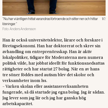
”Nu har vi äntligen hittat varandras förtroende och sitter ner och hittar
1
/
2
”
lösningar.”
Foto:
Anders Andersson
F
Han är också universitetslektor, lärare och forskare i
företagsekonomi. Han har doktorerat och skrev sin
avhandling om entreprenörsskap. Han är aktiv
lokalpolitiker, tidigare för Moderaterna men numera
politisk vilde, har jobbat ideellt för funktionsnedsattas
rättigheter och har startat 27 bolag. När en av hans
tre söner föddes med autism blev det skolor och
verksamheter inom lss.
– Varken skolan eller assistansverksamheten
fungerade, så då startade jag egna bolag. Jag är sådan.
Jag lever som jag lär och jag har ganska hög
arbetskapacitet.