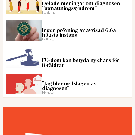
Delade meningar om diagnosen
”utmattningssyndrom”
Forskning
Ingen prövning av avvisad 6:6a i
högsta instans
Rattslaget
EU-dom kan betyda ny chans för
föräldrar
"Jag blev nedslagen av
diagnosen"
Nyheter