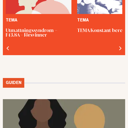
TEMA
TEMA
Utmattningssyndrom –
TEMA Konstant bered
F43.8A – försvinner
GUIDEN