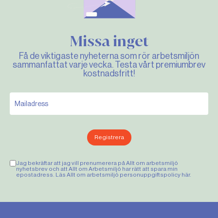
Missa inget
Få de viktigaste nyheterna som rör arbetsmiljön
sammanfattat varje vecka. Testa vårt premiumbrev
kostnadsfritt!
Registrera
Jag bekräftar att jag vill prenumerera på Allt om arbetsmiljö
nyhetsbrev och att Allt om Arbetsmiljö har rätt att spara min
epostadress. Läs Allt om arbetsmiljö personuppgiftspolicy
här
.