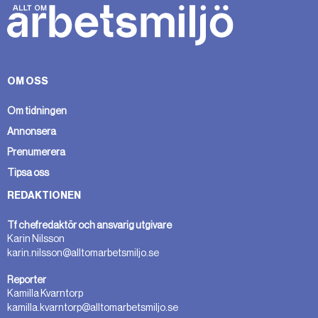
OM OSS
Om tidningen
Annonsera
Prenumerera
Tipsa oss
REDAKTIONEN
Tf chefredaktör och ansvarig utgivare
Karin Nilsson
karin.nilsson@alltomarbetsmiljo.se
Reporter
Kamilla Kvarntorp
kamilla.kvarntorp@alltomarbetsmiljo.se