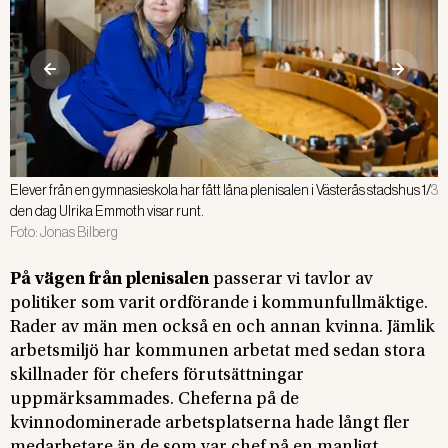
Elever från en gymnasieskola har fått låna plenisalen i Västerås stadshus
1
/
3
F
den dag Ulrika Emmoth visar runt.
Foto:
Jonas Bilberg
F
På vägen från plenisalen
passerar vi tavlor av
politiker som varit ordförande i kommunfullmäktige.
Rader av män men också en och annan kvinna. Jämlik
arbetsmiljö har kommunen arbetat med sedan stora
skillnader för chefers förutsättningar
uppmärksammades. Cheferna på de
kvinnodominerade arbetsplatserna hade långt fler
medarbetare än de som var chef på en manligt