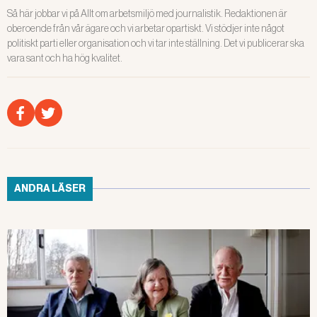
Så här jobbar vi på Allt om arbetsmiljö med journalistik. Redaktionen är
oberoende från vår ägare och vi arbetar opartiskt. Vi stödjer inte något
politiskt parti eller organisation och vi tar inte ställning. Det vi publicerar ska
vara sant och ha hög kvalitet.
ANDRA LÄSER