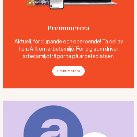
Prenumerera
Aktuell, fördjupande och oberoende! Ta del av
hela Allt om arbetsmiljö. För dig som driver
arbetsmiljöfrågorna på arbetsplatsen.
Prenumerera