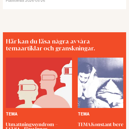
Publicerad:
2026-05-26
Här kan du läsa några av våra
temaartiklar och granskningar.
TEMA
TEMA
Utmattningssyndrom –
TEMA Konstant bered