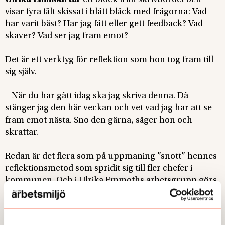
visar fyra fält skissat i blått bläck med frågorna: Vad
har varit bäst? Har jag fått eller gett feedback? Vad
skaver? Vad ser jag fram emot?
Det är ett verktyg för reflektion som hon tog fram till
sig själv.
– När du har gått idag ska jag skriva denna. Då
stänger jag den här veckan och vet vad jag har att se
fram emot nästa. Sno den gärna, säger hon och
skrattar.
Redan är det flera som på uppmaning ”snott” hennes
reflektionsmetod som spridit sig till fler chefer i
kommunen. Och i Ulrika Emmoths arbetsgrupp görs
den varje vecka.
– Vi pratar om den i helgrupp. Jag som chef är