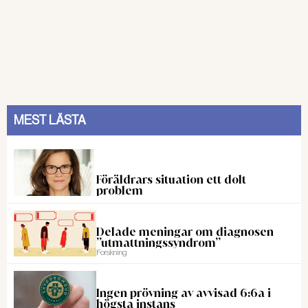
MEST LÄSTA
Föräldrars situation ett dolt
problem
Delade meningar om diagnosen
”utmattningssyndrom”
Forskning
Ingen prövning av avvisad 6:6a i
högsta instans