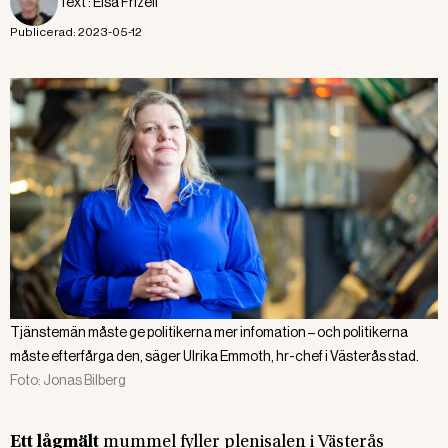
Text :
Elsa Frizell
Publicerad:
2023-05-12
Tjänstemän måste ge politikerna mer infomation – och politikerna
måste efterfårga den, säger Ulrika Emmoth, hr-chef i Västerås stad.
Foto:
Jonas Bilberg
Ett lågmält
mummel fyller plenisalen i Västerås