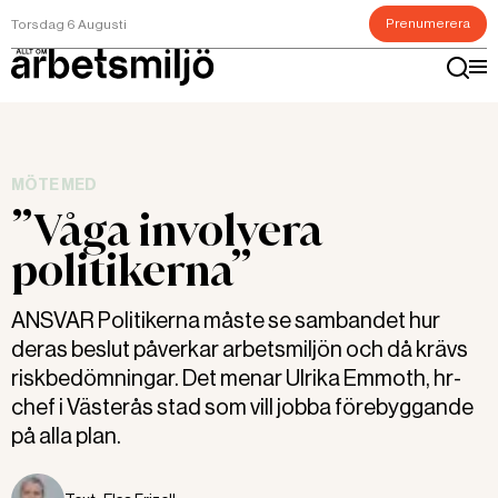
Prenumerera
Torsdag 6 Augusti
MÖTE MED
”Våga involvera
politikerna”
ANSVAR Politikerna måste se sambandet hur
deras beslut påverkar arbetsmiljön och då krävs
riskbedömningar. Det menar Ulrika Emmoth, hr-
chef i Västerås stad som vill jobba förebyggande
på alla plan.