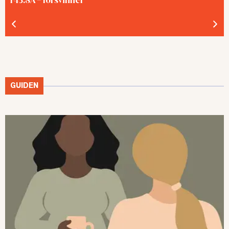
F43.8A – försvinner
GUIDEN