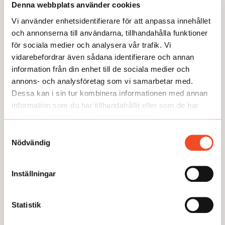
jätteintresserad av skavet. Det blir mitt sätt att ha koll
Denna webbplats använder cookies
på osa-miljön.
Vi använder enhetsidentifierare för att anpassa innehållet
och annonserna till användarna, tillhandahålla funktioner
Ofta flyttas skavet över till det bästa i veckan eftersom
för sociala medier och analysera vår trafik. Vi
skavet ofta löser sig och det finns ett lärande i det,
vidarebefordrar även sådana identifierare och annan
menar Ulrika Emmoth. Lite som det systematiska
information från din enhet till de sociala medier och
arbetsmiljöarbetet.
annons- och analysföretag som vi samarbetar med.
Dessa kan i sin tur kombinera informationen med annan
– Man blir aldrig färdig med arbetet. Man kan bara
information som du har tillhandahållit eller som de har
göra det bättre. Jag gillar det.
samlat in när du har använt deras tjänster.
Samtyckesval
3 TIPS FRÅN ULRIKA EMMOTH
Nödvändig
Inställningar
Våga involvera politikerna – de är
intresserade. En bra arbetsmiljö skapar
engagerade och mer hållbara medarbetare,
Statistik
vilket dessutom blir billigare i längden.