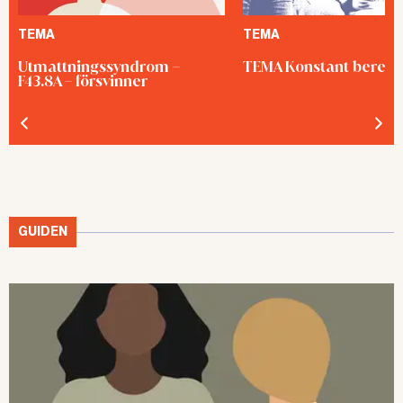
TEMA
TEMA
Utmattningssyndrom –
TEMA Konstant bered
F43.8A – försvinner
GUIDEN