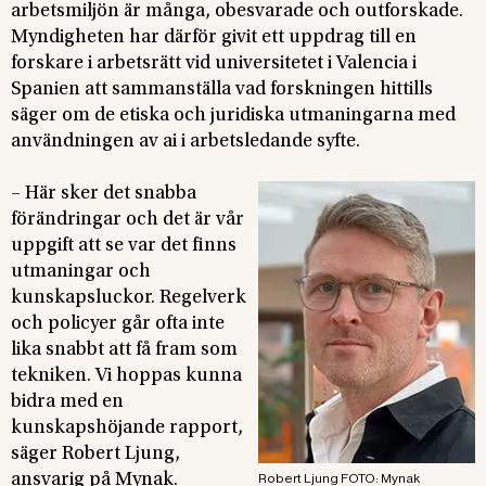
arbetsmiljön är många, obesvarade och outforskade.
Myndigheten har därför givit ett uppdrag till en
forskare i arbetsrätt vid universitetet i Valencia i
Spanien att sammanställa vad forskningen hittills
säger om de etiska och juridiska utmaningarna med
användningen av ai i arbetsledande syfte.
– Här sker det snabba
förändringar och det är vår
uppgift att se var det finns
utmaningar och
kunskapsluckor. Regelverk
och policyer går ofta inte
lika snabbt att få fram som
tekniken. Vi hoppas kunna
bidra med en
kunskapshöjande rapport,
säger Robert Ljung,
ansvarig på Mynak.
Robert Ljung FOTO: Mynak