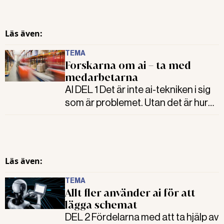
Läs även:
TEMA
Forskarna om ai – ta med
medarbetarna
AI DEL 1 Det är inte ai-tekniken i sig
som är problemet. Utan det är hur
den utvecklas och används. Det är
forskarna som Allt om arbetsmiljö
pratat med, eniga om. Det här del 1 i
vårt tema om ai, arbetsmiljön och
Läs även:
ansvaret.
TEMA
Allt fler använder ai för att
lägga schemat
DEL 2 Fördelarna med att ta hjälp av