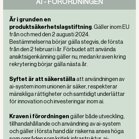
AI - FÖRORDNINGEN
Är i grunden en
produktsäkerhetslagstiftning
. Gäller inom EU
från och med den 2 augusti 2024.
Bestämmelserna börjar gälla stegvis, de första
från den 2 februari i år. Förbudet att använda
ansiktsigenkänning gäller nu, medan kraven kring
rekrytering börjar gälla nästa år.
Syftet är att säkerställa
att användningen av
ai-system inom unionen är säker, respekterar
mänskliga rättigheter och samtidigt underlättar
för innovation och investeringar inom ai.
Kraven i förordningen
gäller både utveckling,
tillhandahållande och användning av ai-system
och gäller i första hand där riskerna anses höga
som områden som kritisk infrastruktur, ai-