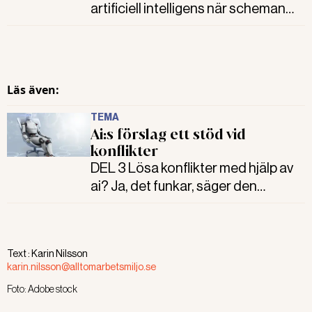
artificiell intelligens när scheman
ska läggas är många. Men också
fallgroparna. Flera regioner och
kommuner är nu på gång att testa
och utveckla schemaverktyg med
Läs även:
ai.
TEMA
Ai:s förslag ett stöd vid
konflikter
DEL 3 Lösa konflikter med hjälp av
ai? Ja, det funkar, säger den
tidigare konfliktforskaren Thomas
Jordan vars ai-chattbotar nu
funnits i drygt ett år. Ett test på hur
Text :
Karin Nilsson
otrevlig ai-boten kunde vara krävde
karin.nilsson@alltomarbetsmiljo.se
dock nya instruktioner.
Foto:
Adobe stock