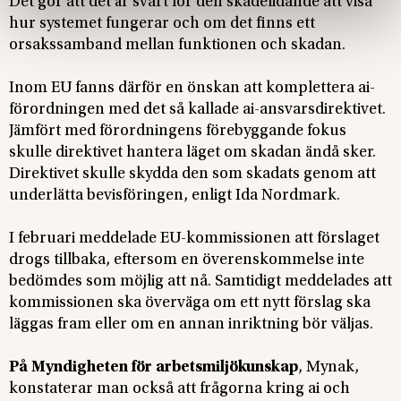
Det gör att det är svårt för den skadelidande att visa
hur systemet fungerar och om det finns ett
orsakssamband mellan funktionen och skadan.
Inom EU fanns därför en önskan att komplettera ai-
förordningen med det så kallade ai-ansvarsdirektivet.
Jämfört med förordningens förebyggande fokus
skulle direktivet hantera läget om skadan ändå sker.
Direktivet skulle skydda den som skadats genom att
underlätta bevisföringen, enligt Ida Nordmark.
I februari meddelade EU-kommissionen att förslaget
drogs tillbaka, eftersom en överenskommelse inte
bedömdes som möjlig att nå. Samtidigt meddelades att
kommissionen ska överväga om ett nytt förslag ska
läggas fram eller om en annan inriktning bör väljas.
På Myndigheten för arbetsmiljökunskap
, Mynak,
konstaterar man också att frågorna kring ai och