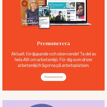
Prenumerera
Aktuell, fördjupande och oberoende! Ta del av
hela Allt om arbetsmiljö. För dig som driver
arbetsmiljöfrågorna på arbetsplatsen.
Prenumerera