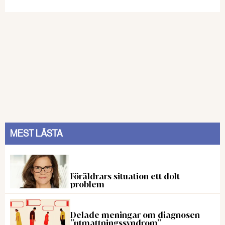
MEST LÄSTA
Föräldrars situation ett dolt
problem
Delade meningar om diagnosen
”utmattningssyndrom”