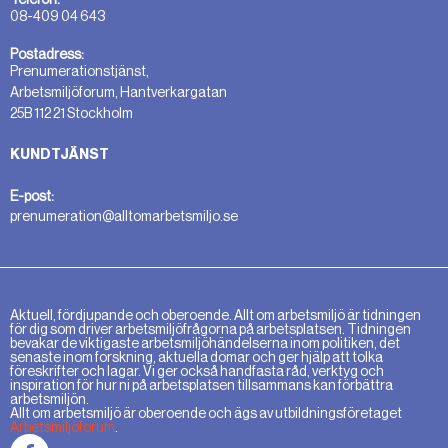
08-409 04 643
Postadress:
Prenumerationstjänst,
Arbetsmiljöforum, Hantverkargatan
25B 112 21 Stockholm
KUNDTJÄNST
E-post:
prenumeration@alltomarbetsmiljo.se
Aktuell, fördjupande och oberoende. Allt om arbetsmiljö är tidningen
för dig som driver arbetsmiljöfrågorna på arbetsplatsen. Tidningen
bevakar de viktigaste arbetsmiljöhändelserna inom politiken, det
senaste inom forskning, aktuella domar och ger hjälp att tolka
föreskrifter och lagar. Vi ger också handfasta råd, verktyg och
inspiration för hur ni på arbetsplatsen tillsammans kan förbättra
arbetsmiljön.
Allt om arbetsmiljö är oberoende och ägs av utbildningsföretaget
Arbetsmiljöforum
.