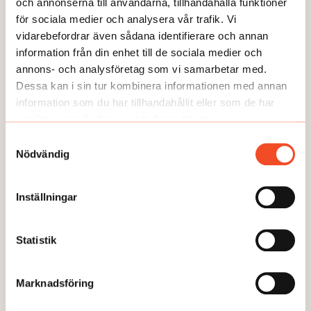
och annonserna till användarna, tillhandahålla funktioner
för sociala medier och analysera vår trafik. Vi
GUIDEN
vidarebefordrar även sådana identifierare och annan
information från din enhet till de sociala medier och
annons- och analysföretag som vi samarbetar med.
Dessa kan i sin tur kombinera informationen med annan
information som du har tillhandahållit eller som de har
samlat in när du har använt deras tjänster.
Samtyckesval
Nödvändig
Inställningar
Statistik
GUIDEN
6 steg: Anpassa vid psykisk ohälsa
Marknadsföring
Publicerad:
2025-01-13