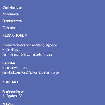
Om tidningen
Annonsera
Prenumerera
Tipsa oss
REDAKTIONEN
Tf chefredaktör och ansvarig utgivare
Karin Nilsson
karin.nilsson@alltomarbetsmiljo.se
Reporter
Kamilla Kvarntorp
kamilla.kvarntorp@alltomarbetsmiljo.se
KONTAKT
Besöksadress:
Åsögatan 122
Telefon: