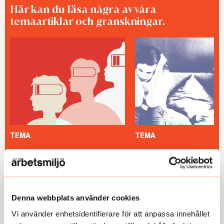
Här kan du läsa några av våra
temaartiklar och granskningar.
TEMA
TEMA
Utmattningssyndrom –
TEMA Konstant bered
F43.8A – försvinner
Denna webbplats använder cookies
Vi använder enhetsidentifierare för att anpassa innehållet