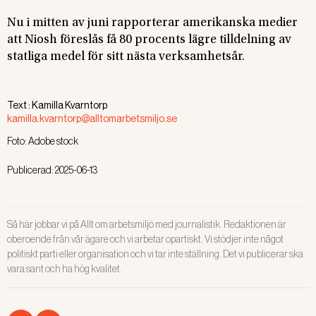
Nu i mitten av juni rapporterar amerikanska medier
att Niosh föreslås få 80 procents lägre tilldelning av
statliga medel för sitt nästa verksamhetsår.
Text :
Kamilla Kvarntorp
kamilla.kvarntorp@alltomarbetsmiljo.se
Foto:
Adobe stock
Publicerad:
2025-06-13
Så här jobbar vi på Allt om arbetsmiljö med journalistik. Redaktionen är
oberoende från vår ägare och vi arbetar opartiskt. Vi stödjer inte något
politiskt parti eller organisation och vi tar inte ställning. Det vi publicerar ska
vara sant och ha hög kvalitet.