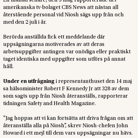
En månad senare, den 3 maj, rapporterade det
amerikanska tv-bolaget CBS News att nästan all
återstående personal vid Niosh sägs upp från och
med den 2 juli i år.
Berörda anställda fick ett meddelande där
uppsägningarna motiverades av att deras
arbetsuppgifter antingen var onödiga eller praktiskt
taget identiska med uppgifter som utförs på annat
håll.
Under en utfrågning
i representanthuset den 14 maj
sa hälsominister Robert F Kennedy Jr att 328 av dem
som sagts upp från Niosh återanställs, rapporterar
tidningen Safety and Health Magazine.
”Jag hoppas att vi kan fortsätta att driva frågan om att
återanställa alla på Niosh”, skrev Niosh-chefen John
Howard i ett mejl till dem vars uppsägningar nu hävs.