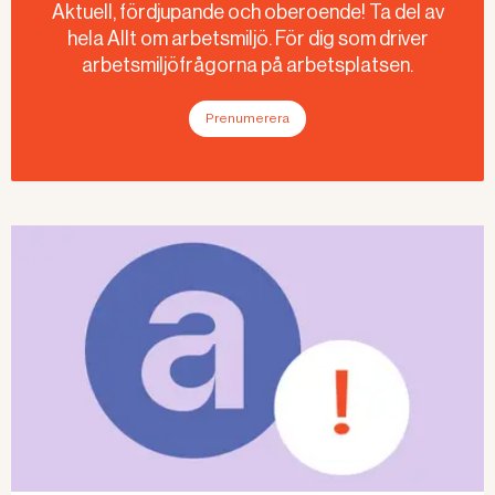
Aktuell, fördjupande och oberoende! Ta del av
hela Allt om arbetsmiljö. För dig som driver
arbetsmiljöfrågorna på arbetsplatsen.
Prenumerera