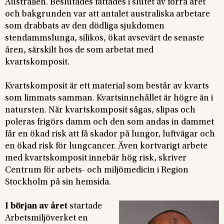
Australien. Beslutades fattades i slutet av förra året
och bakgrunden var att antalet australiska arbetare
som drabbats av den dödliga sjukdomen
stendammslunga, silikos, ökat avsevärt de senaste
åren, särskilt hos de som arbetat med
kvartskomposit.
Kvartskomposit är ett material som består av kvarts
som limmats samman. Kvartsinnehållet är högre än i
natursten. När kvartskomposit sågas, slipas och
poleras frigörs damm och den som andas in dammet
får en ökad risk att få skador på lungor, luftvägar och
en ökad risk för lungcancer. Även kortvarigt arbete
med kvartskomposit innebär hög risk, skriver
Centrum för arbets- och miljömedicin i Region
Stockholm på sin hemsida.
I början av året
startade
Arbetsmiljöverket en