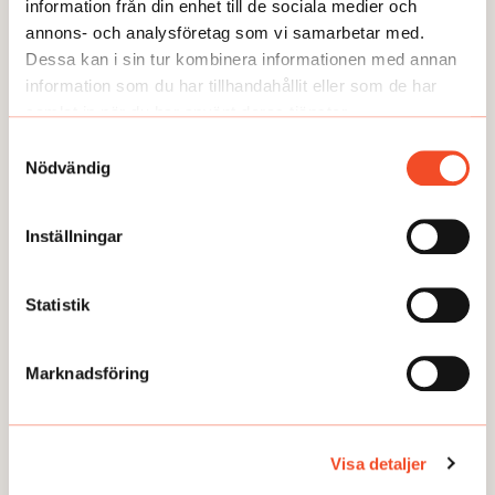
information från din enhet till de sociala medier och
annons- och analysföretag som vi samarbetar med.
Dessa kan i sin tur kombinera informationen med annan
information som du har tillhandahållit eller som de har
samlat in när du har använt deras tjänster.
Samtyckesval
TEMA
TEMA
Nödvändig
Utmattningssyndrom –
TEMA Konstant bered
F43.8A – försvinner
Inställningar
Statistik
Marknadsföring
GUIDEN
Visa detaljer