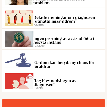
problem
Delade meningar om diagnosen
”utmattningssyndrom”
Forskning
Ingen prövning av avvisad 6:6a i
högsta instans
Rattslaget
EU-dom kan betyda ny chans för
föräldrar
"Jag blev nedslagen av
diagnosen"
Nyheter