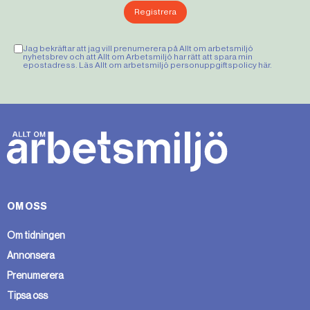
Registrera
Jag bekräftar att jag vill prenumerera på Allt om arbetsmiljö
nyhetsbrev och att Allt om Arbetsmiljö har rätt att spara min
epostadress. Läs Allt om arbetsmiljö personuppgiftspolicy
här
.
OM OSS
Om tidningen
Annonsera
Prenumerera
Tipsa oss