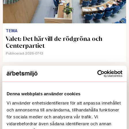
TEMA
Valet: Det här vill de rödgröna och
Centerpartiet
Publicerad:
2026-07-13
Här kan du läsa några av våra
Denna webbplats använder cookies
temaartiklar och granskningar.
Vi använder enhetsidentifierare för att anpassa innehållet
och annonserna till användarna, tillhandahålla funktioner
för sociala medier och analysera vår trafik. Vi
vidarebefordrar även sådana identifierare och annan