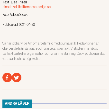
Text :
Elsa Frizell
elsa.frizell@alltomarbetsmiljo.se
Foto:
Adobe Stock
Publicerad:
2024-04-23
Så här jobbar vi på Allt om arbetsmiljö med journalistik. Redaktionen är
oberoende från vår ägare och vi arbetar opartiskt. Vi stödjer inte något
politiskt parti eller organisation och vi tar inte ställning. Det vi publicerar ska
vara sant och ha hög kvalitet.
ANDRA LÄSER