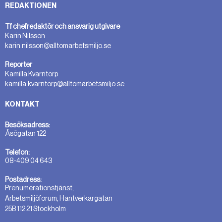
REDAKTIONEN
Tf chefredaktör och ansvarig utgivare
Karin Nilsson
karin.nilsson@alltomarbetsmiljo.se
Reporter
Kamilla Kvarntorp
kamilla.kvarntorp@alltomarbetsmiljo.se
KONTAKT
Besöksadress:
Åsögatan 122
Telefon:
08-409 04 643
Postadress:
Prenumerationstjänst,
Arbetsmiljöforum, Hantverkargatan
25B 112 21 Stockholm