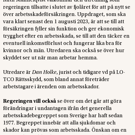
Ruth Mannelqvist välkomnar den utredning som
regeringen tillsatte i slutet av fjolåret för att på nytt se
över arbetsskadeförsäkringen. Uppdraget, som ska
vara klart senast den 1 augusti 2023, är att se till att
försäkringen fyller sin funktion och ger ekonomisk
trygghet efter en arbetsskada, se till att den täcker en
eventuell inkomstförlust och fungerar lika bra för
kvinnor och män. Utredaren ska också se över hur
skyddet ser ut när man arbetar hemma.
Utredare är
Dan Holke
, jurist och tidigare vd på LO-
TCO Rättsskydd, som bland annat företräder
arbetstagare i ärenden om arbetsskador.
Regeringen vill också
se över om det går att göra
förändringar i undantagen ifrån det generella
arbetsskadebegreppet som Sverige har haft sedan
1977. Begreppet innebär att alla sjukdomar och
skador kan prövas som arbetsskada. Önskan om en