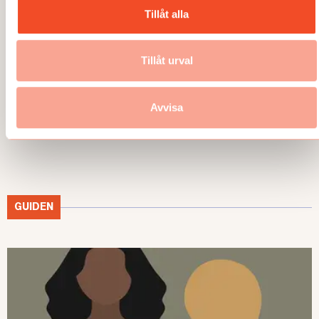
Tillåt alla
TEMA
TEMA
Tillåt urval
Utmattningssyndrom –
TEMA Konstant bered
F43.8A – försvinner
Avvisa
GUIDEN