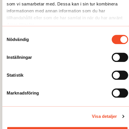
som vi samarbetar med. Dessa kan i sin tur kombinera
informationen med annan information som du har
tillhandahållit eller som de har samlat in när du har använt
NYHETER
deras tjänster.
Arbetet återupptas på SSAB
Samtyckesval
Publicerad:
2026-05-26
Nödvändig
Inställningar
Statistik
Här kan du läsa några av våra
temaartiklar och granskningar.
Marknadsföring
Visa detaljer