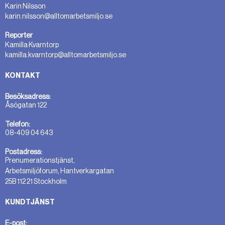
Karin Nilsson
karin.nilsson@alltomarbetsmiljo.se
Reporter
Kamilla Kvarntorp
kamilla.kvarntorp@alltomarbetsmiljo.se
KONTAKT
Besöksadress:
Åsögatan 122
Telefon:
08-409 04 643
Postadress:
Prenumerationstjänst,
Arbetsmiljöforum, Hantverkargatan
25B 112 21 Stockholm
KUNDTJÄNST
E-post: