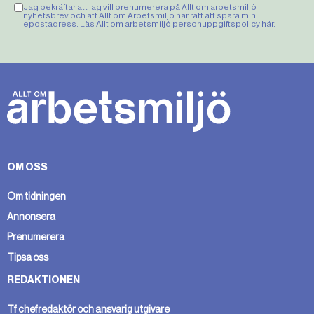
Jag bekräftar att jag vill prenumerera på Allt om arbetsmiljö
nyhetsbrev och att Allt om Arbetsmiljö har rätt att spara min
epostadress. Läs Allt om arbetsmiljö personuppgiftspolicy
här
.
OM OSS
Om tidningen
Annonsera
Prenumerera
Tipsa oss
REDAKTIONEN
Tf chefredaktör och ansvarig utgivare