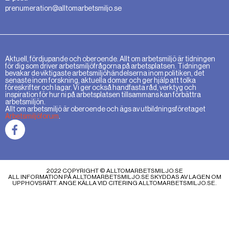
prenumeration@alltomarbetsmiljo.se
Aktuell, fördjupande och oberoende. Allt om arbetsmiljö är tidningen
för dig som driver arbetsmiljöfrågorna på arbetsplatsen. Tidningen
bevakar de viktigaste arbetsmiljöhändelserna inom politiken, det
senaste inom forskning, aktuella domar och ger hjälp att tolka
föreskrifter och lagar. Vi ger också handfasta råd, verktyg och
inspiration för hur ni på arbetsplatsen tillsammans kan förbättra
arbetsmiljön.
Allt om arbetsmiljö är oberoende och ägs av utbildningsföretaget
Arbetsmiljöforum
.
2022 COPYRIGHT © ALLTOMARBETSMILJO.SE
ALL INFORMATION PÅ ALLTOMARBETSMILJO.SE SKYDDAS AV LAGEN OM
UPPHOVSRÄTT. ANGE KÄLLA VID CITERING ALLTOMARBETSMILJO.SE.