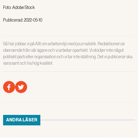
Foto:
Adobe Stock
Publicerad:
2022-05-10
Så här jobbar vi på Allt om arbetsmiljö med journalistik. Redaktionen är
oberoende från vår ägare och vi arbetar opartiskt. Vi stödjer inte något
politiskt parti eller organisation och vi tar inte ställning. Det vi publicerar ska
vara sant och ha hög kvalitet.
ANDRA LÄSER