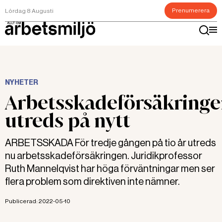
Prenumerera
Lördag 8 Augusti
NYHETER
Arbetsskadeförsäkring
utreds på nytt
ARBETSSKADA För tredje gången på tio år utreds
nu arbetsskadeförsäkringen. Juridikprofessor
Ruth Mannelqvist har höga förväntningar men ser
flera problem som direktiven inte nämner.
Publicerad:
2022-05-10