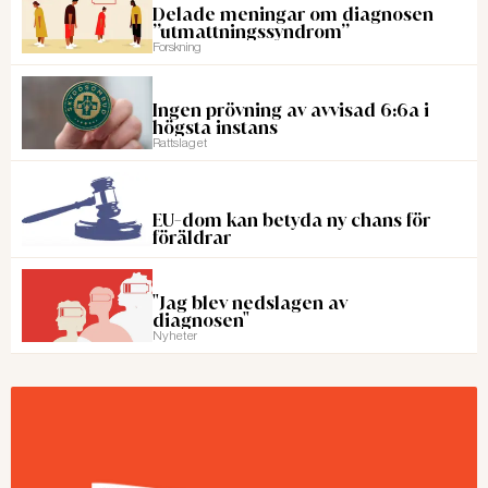
Delade meningar om diagnosen
”utmattningssyndrom”
Forskning
Ingen prövning av avvisad 6:6a i
högsta instans
Rattslaget
EU-dom kan betyda ny chans för
föräldrar
"Jag blev nedslagen av
diagnosen"
Nyheter