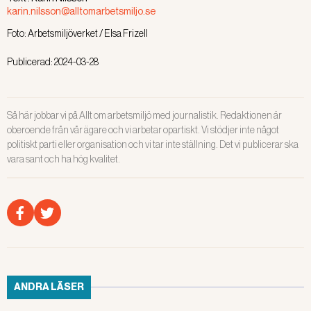
karin.nilsson@alltomarbetsmiljo.se
Foto:
Arbetsmiljöverket / Elsa Frizell
Publicerad:
2024-03-28
Så här jobbar vi på Allt om arbetsmiljö med journalistik. Redaktionen är
oberoende från vår ägare och vi arbetar opartiskt. Vi stödjer inte något
politiskt parti eller organisation och vi tar inte ställning. Det vi publicerar ska
vara sant och ha hög kvalitet.
ANDRA LÄSER