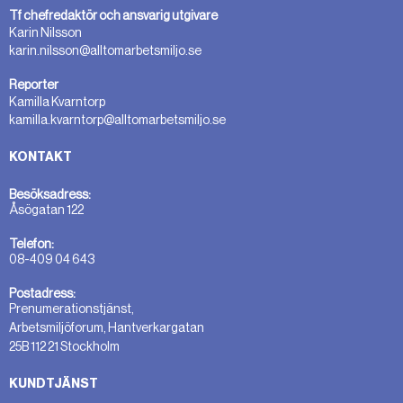
Tf chefredaktör och ansvarig utgivare
Karin Nilsson
karin.nilsson@alltomarbetsmiljo.se
Reporter
Kamilla Kvarntorp
kamilla.kvarntorp@alltomarbetsmiljo.se
KONTAKT
Besöksadress:
Åsögatan 122
Telefon:
08-409 04 643
Postadress:
Prenumerationstjänst,
Arbetsmiljöforum, Hantverkargatan
25B 112 21 Stockholm
KUNDTJÄNST