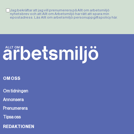
Jag bekräftar att jag vill prenumerera på Allt om arbetsmiljö
nyhetsbrev och att Allt om Arbetsmiljö har rätt att spara min
epostadress. Läs Allt om arbetsmiljö personuppgiftspolicy
här
.
OM OSS
Om tidningen
Annonsera
Prenumerera
Tipsa oss
REDAKTIONEN