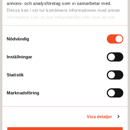
annons- och analysföretag som vi samarbetar med.
Dessa kan i sin tur kombinera informationen med annan
information som du har tillhandahållit eller som de har
samlat in när du har använt deras tjänster.
TEMA
TEMA
Samtyckesval
Utmattningssyndrom –
TEMA Konstant bered
Nödvändig
F43.8A – försvinner
Inställningar
Statistik
GUIDEN
Marknadsföring
Visa detaljer