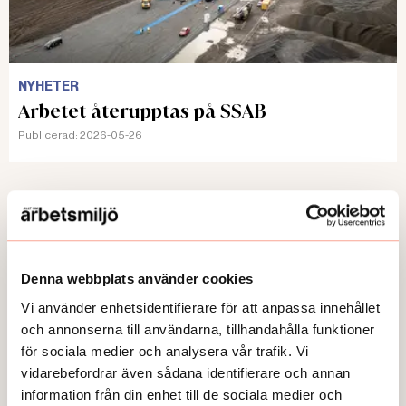
NYHETER
Arbetet återupptas på SSAB
Publicerad:
2026-05-26
Här kan du läsa några av våra
Denna webbplats använder cookies
temaartiklar och granskningar.
Vi använder enhetsidentifierare för att anpassa innehållet
och annonserna till användarna, tillhandahålla funktioner
för sociala medier och analysera vår trafik. Vi
vidarebefordrar även sådana identifierare och annan
information från din enhet till de sociala medier och