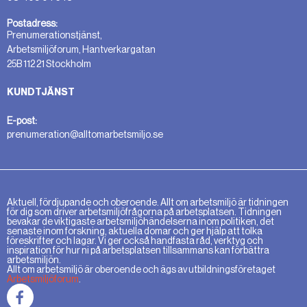
Postadress:
Prenumerationstjänst,
Arbetsmiljöforum, Hantverkargatan
25B 112 21 Stockholm
KUNDTJÄNST
E-post:
prenumeration@alltomarbetsmiljo.se
Aktuell, fördjupande och oberoende. Allt om arbetsmiljö är tidningen
för dig som driver arbetsmiljöfrågorna på arbetsplatsen. Tidningen
bevakar de viktigaste arbetsmiljöhändelserna inom politiken, det
senaste inom forskning, aktuella domar och ger hjälp att tolka
föreskrifter och lagar. Vi ger också handfasta råd, verktyg och
inspiration för hur ni på arbetsplatsen tillsammans kan förbättra
arbetsmiljön.
Allt om arbetsmiljö är oberoende och ägs av utbildningsföretaget
Arbetsmiljöforum
.