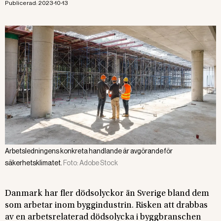
Publicerad:
2023-10-13
Arbetsledningens konkreta handlande är avgörande för
säkerhetsklimatet.
Foto:
Adobe Stock
Danmark har fler dödsolyckor än Sverige bland dem
som arbetar inom byggindustrin. Risken att drabbas
av en arbetsrelaterad dödsolycka i byggbranschen