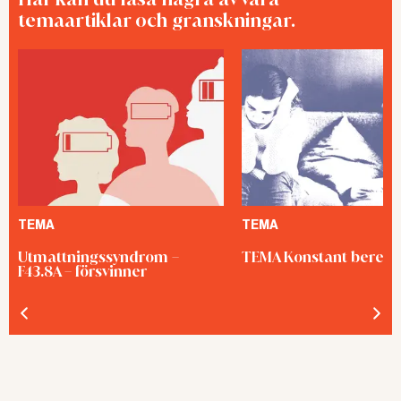
temaartiklar och granskningar.
TEMA
TEMA
Utmattningssyndrom –
TEMA Konstant bered
F43.8A – försvinner