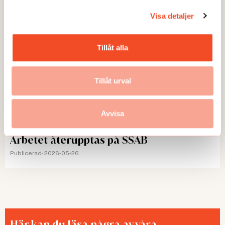
Visa detaljer
Tillåt alla
Tillåt urval
Avvisa
NYHETER
Arbetet återupptas på SSAB
Publicerad:
2026-05-26
Här kan du läsa några av våra