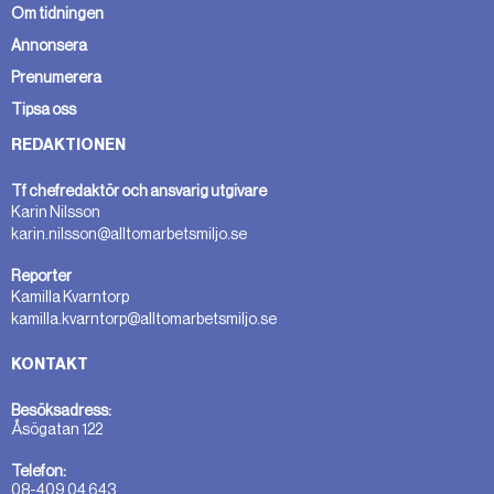
Om tidningen
Annonsera
Prenumerera
Tipsa oss
REDAKTIONEN
Tf chefredaktör och ansvarig utgivare
Karin Nilsson
karin.nilsson@alltomarbetsmiljo.se
Reporter
Kamilla Kvarntorp
kamilla.kvarntorp@alltomarbetsmiljo.se
KONTAKT
Besöksadress:
Åsögatan 122
Telefon:
08-409 04 643