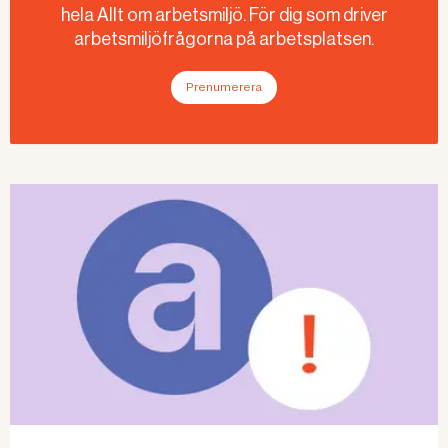
hela Allt om arbetsmiljö. För dig som driver
arbetsmiljöfrågorna på arbetsplatsen.
Prenumerera