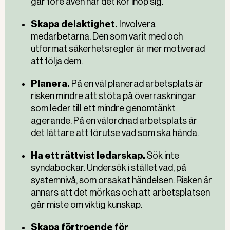
går före även när det kör ihop sig.
Skapa delaktighet.
Involvera
medarbetarna. Den som varit med och
utformat säkerhetsregler är mer motiverad
att följa dem.
Planera.
På en väl planerad arbetsplats är
risken mindre att stöta på överraskningar
som leder till ett mindre genomtänkt
agerande. På en välordnad arbetsplats är
det lättare att förutse vad som ska hända.
Ha ett rättvist ledarskap.
Sök inte
syndabockar. Undersök i stället vad, på
systemnivå, som orsakat händelsen. Risken är
annars att det mörkas och att arbetsplatsen
går miste om viktig kunskap.
Skapa förtroende för