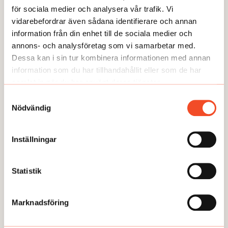
för sociala medier och analysera vår trafik. Vi
Rekordfå får livränta
vidarebefordrar även sådana identifierare och annan
Publicerad:
2026-06-16
information från din enhet till de sociala medier och
annons- och analysföretag som vi samarbetar med.
Dessa kan i sin tur kombinera informationen med annan
information som du har tillhandahållit eller som de har
samlat in när du har använt deras tjänster.
Samtyckesval
Nödvändig
Inställningar
Statistik
NYHETER
Prisas för sitt arbetsmiljöarbete
Marknadsföring
Publicerad:
2026-06-03