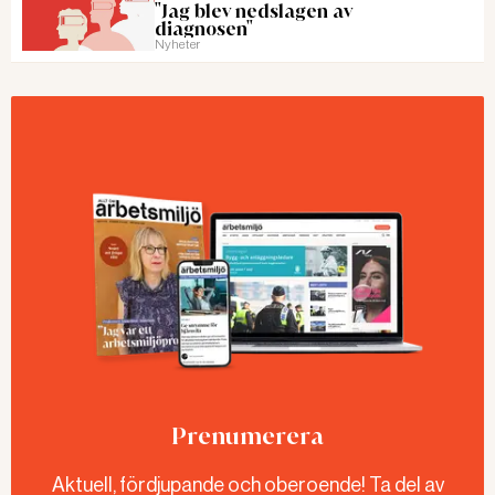
"Jag blev nedslagen av
diagnosen"
Nyheter
Prenumerera
Aktuell, fördjupande och oberoende! Ta del av