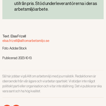
utifrån pris. Stöd underleverantörerna i deras
arbetsmiljöarbete.
Text :
Elsa Frizell
elsa.frizell@alltomarbetsmiljo.se
Foto:
Adobe Stock
Publicerad:
2023-10-13
Så här jobbar vi på Allt om arbetsmiljö med journalistik. Redaktionen är
oberoende från vår ägare och vi arbetar opartiskt. Vi stödjer inte något
politiskt parti eller organisation och vi tar inte ställning. Det vi publicerar ska
vara sant och ha hög kvalitet.