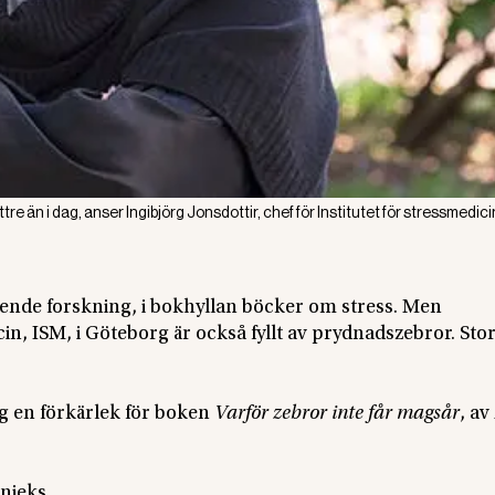
än i dag, anser Ingibjörg Jonsdottir, chef för Institutet för stressmedici
ende forskning, i bokhyllan böcker om stress. Men
n, ISM, i Göteborg är också fyllt av prydnadszebror. Sto
ag en förkärlek för boken
Varför zebror inte får magsår
, av
lnieks