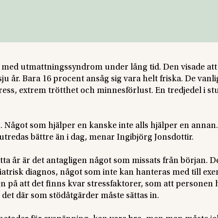
er med utmattningssyndrom under lång tid. Den visade att
u år. Bara 16 procent ansåg sig vara helt friska. De vanli
ss, extrem trötthet och minnesförlust. En tredjedel i st
 Något som hjälper en kanske inte alls hjälper en annan.
tredas bättre än i dag, menar Ingibjörg Jonsdottir.
åtta år är det antagligen något som missats från början. D
kiatrisk diagnos, något som inte kan hanteras med till ex
 på att det finns kvar stressfaktorer, som att personen 
det där som stödåtgärder måste sättas in.