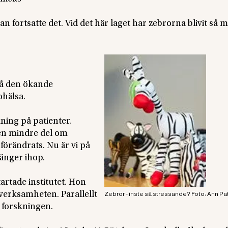
 fortsatte det. Vid det här laget har zebrorna blivit så 
stå den ökande
ohälsa.
ning på patienter.
 en mindre del om
 förändrats. Nu är vi på
hänger ihop.
artade institutet. Hon
verksamheten. Parallellt
Zebror - inste så stressande? Foto: Ann P
i forskningen.