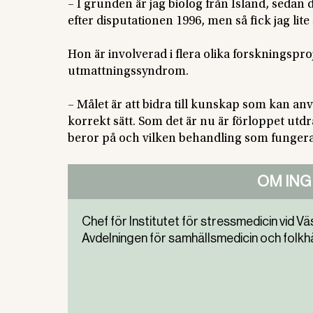
– I grunden är jag biolog från Island, sedan 
efter disputationen 1996, men så fick jag li
Hon är involverad i flera olika forskningspr
utmattningssyndrom.
– Målet är att bidra till kunskap som kan an
korrekt sätt. Som det är nu är förloppet utdr
beror på och vilken behandling som fungera
OM IN
Chef för Institutet för stressmedicin vid 
Avdelningen för samhällsmedicin och folkhä