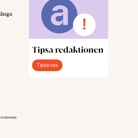
många
Tipsa redaktionen
Tipsa oss
atmalnieks