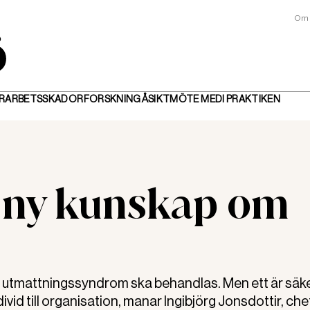
Om 
R
ARBETSSKADOR
FORSKNING
ÅSIKT
MÖTE MED
I PRAKTIKEN
s ny kunskap om
r utmattningssyndrom ska behandlas. Men ett är säke
divid till organisation, manar Ingibjörg Jonsdottir, che