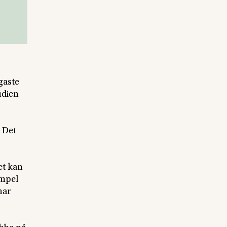
gaste
udien
 Det
et kan
empel
har