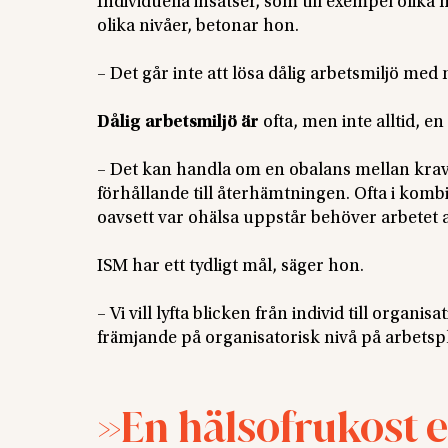
Individuella insatser, som till exempel oli
olika nivåer, betonar hon.
– Det går inte att lösa dålig arbetsmiljö med
Dålig arbetsmiljö är
ofta, men inte alltid, e
– Det kan handla om en obalans mellan krav o
förhållande till återhämtningen. Ofta i komb
oavsett var ohälsa uppstår behöver arbetet a
ISM har ett tydligt mål, säger hon.
– Vi vill lyfta blicken från individ till organ
främjande på organisatorisk nivå på arbetsp
En hälsofrukost e