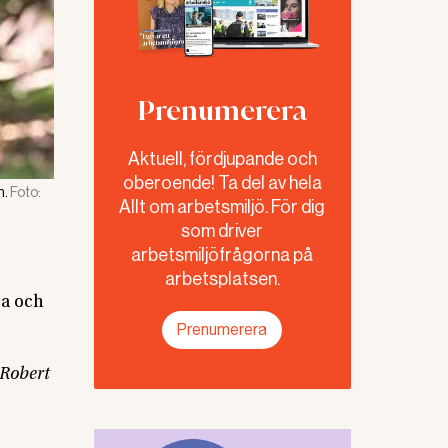
Prenumerera
Aktuell, fördjupande och
oberoende! Ta del av hela
n.
Foto:
Allt om arbetsmiljö. För dig
som driver
arbetsmiljöfrågorna på
arbetsplatsen.
ra och
Prenumerera
Robert