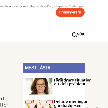
oss
Kontakt
Annonsera
Nyhetsbrev
Fråga experten
E-tidningen
Prenumerera
SÖK
MEST LÄSTA
Föräldrars situation
ett dolt problem
rt –
Delade meningar
f för
om diagnosen