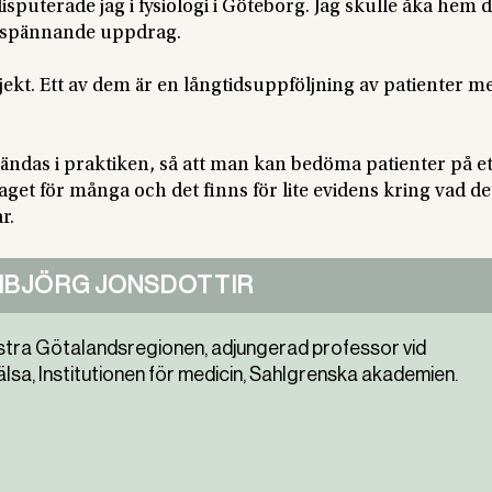
disputerade jag i fysiologi i Göteborg. Jag skulle åka hem
te spännande uppdrag.
ojekt. Ett av dem är en långtidsuppföljning av patienter m
vändas i praktiken, så att man kan bedöma patienter på e
aget för många och det finns för lite evidens kring vad de
r.
GIBJÖRG JONSDOTTIR
Västra Götalandsregionen, adjungerad professor vid
lsa, Institutionen för medicin, Sahlgrenska akademien.