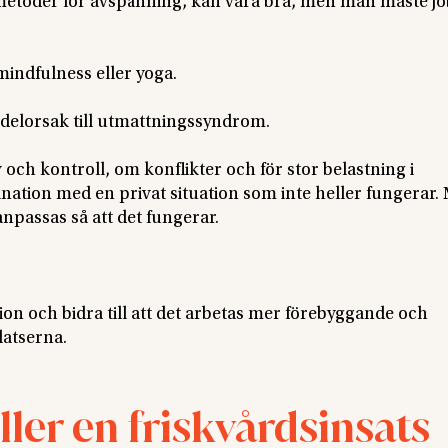
ka metoder för avspänning, kan vara bra, men man måste j
 mindfulness eller yoga.
n delorsak till utmattningssyndrom.
ch kontroll, om konflikter och för stor belastning i
ination med en privat situation som inte heller fungerar.
npassas så att det fungerar.
isation och bidra till att det arbetas mer förebyggande och
latserna.
ller en friskvårdsinsats