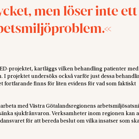
cket, men löser inte ett
rbetsmiljöproblem.
ED-projektet, kartläggs vilken behandling patienter med
 I projektet undersöks också varför just dessa behandli
 fortfarande finns för liten evidens för vad som faktiskt
tt arbeta med Västra Götalandsregionens arbetsmiljösatsn
och sänka sjukfrånvaron. Verksamheter inom regionen kan 
ansvaret för att bereda beslut om vilka insatser som sk