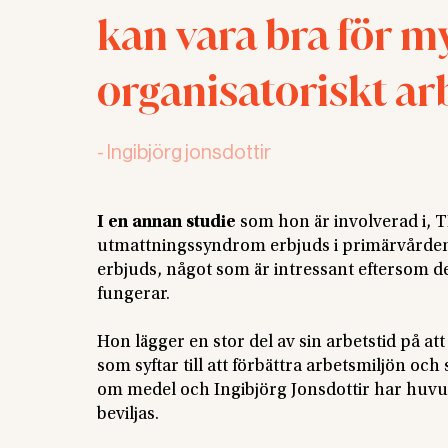
kan vara bra för my
organisatoriskt a
-
Ingibjörg jonsdottir
I en annan studie
som hon är involverad i, T
utmattningssyndrom erbjuds i primärvården.
erbjuds, något som är intressant eftersom det
fungerar.
Hon lägger en stor del av sin arbetstid på a
som syftar till att förbättra arbetsmiljön 
om medel och Ingibjörg Jonsdottir har huvud
beviljas.