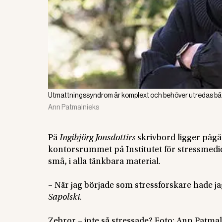
Utmattningssyndrom är komplext och behöver utredas bättre 
Ann Patmalnieks
På
Ingibjörg Jonsdottirs
skrivbord ligger pågå
kontorsrummet på Institutet för stressmedici
små, i alla tänkbara material.
– När jag började som stressforskare hade j
Sapolski
.
Zebror – inte så stressade? Foto: Ann Patma