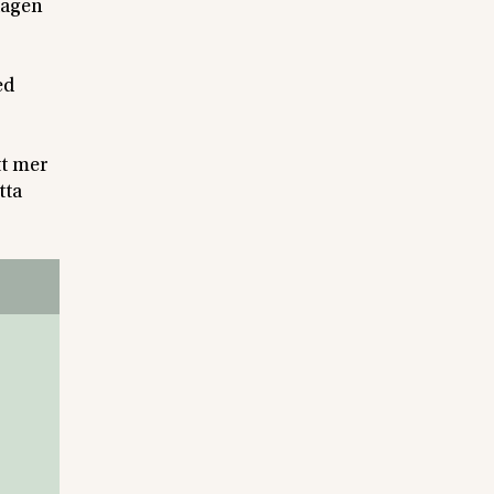
 dagen
ed
tt mer
tta