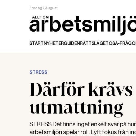
Fredag 7 Augusti
START
NYHETER
GUIDEN
RÄTTSLÄGET
OSA-FRÅGO
STRESS
Därför kräv
utmattning
STRESS Det finns inget enkelt svar på hu
arbetsmiljön spelar roll. Lyft fokus från in