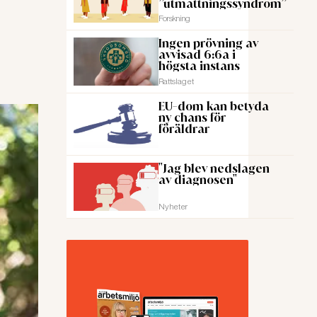
”utmattningssyndrom”
Forskning
Ingen prövning av
avvisad 6:6a i
högsta instans
Rattslaget
EU-dom kan betyda
ny chans för
föräldrar
"Jag blev nedslagen
av diagnosen"
Nyheter