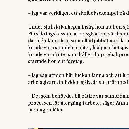
– Jag var verkligen ett skolboksexempel på du
Under sjukskrivningen insåg hon att hon själv
Försäkringskassan, arbetsgivaren, vårdcentr
där idén kom: hon som alltid jobbat med ko
kunde vara spindeln i nätet, hjälpa arbets
kunde vara kittet som håller ihop rehabproce
startade hon sitt företag.
– Jag såg att den här luckan fanns och att f
arbetsgivare, individen själv, är stuprör med
– Det som behövdes bli bättre var samordn
processen för återgång i arbete, säger Anna
meningen låter.