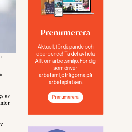
Prenumerera
Aktuell, fördjupande och
oberoende! Ta del av hela
n
Allt om arbetsmiljö. För dig
som driver
arbetsmiljöfrågorna på
är
arbetsplatsen.
gs av
Prenumerera
enior
ev