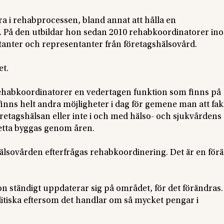
dra i rehabprocessen, bland annat att hålla en
t. På den utbildar hon sedan 2010 rehabkoordinatorer in
ntanter och representanter från företagshälsovård.
t.
r rehabkoordinatorer en vedertagen funktion som finns på
inns helt andra möjligheter i dag för gemene man att fakt
retagshälsan eller inte i och med hälso- och sjukvårdens
 detta byggas genom åren.
gshälsovården efterfrågas rehabkoordinering. Det är en för
on ständigt uppdaterar sig på området, för det förändras
litiska eftersom det handlar om så mycket pengar i