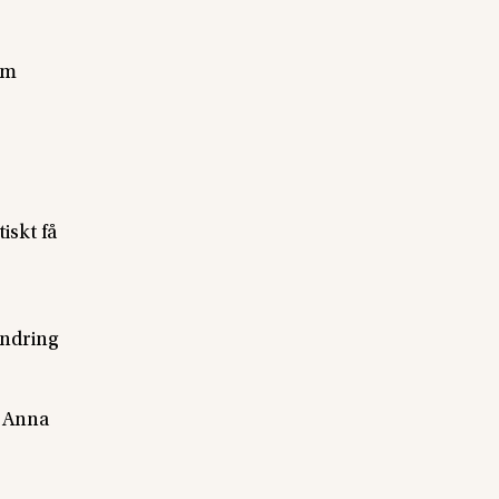
om
iskt få
ändring
. Anna