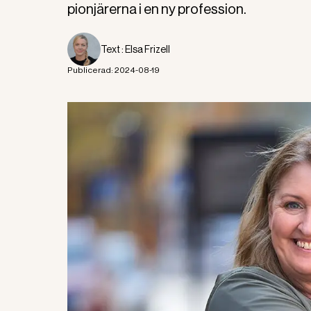
pionjärerna i en ny profession.
Text :
Elsa Frizell
Publicerad:
2024-08-19