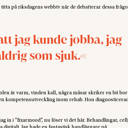
titta på riksdagens webbtv när de debatterar dessa frågor
 att jag kunde jobba, jag
aldrig som sjuk.
Solen är varm, vinden kall, några måsar skriker en bit bor
n kompetensutveckling inom rehab. Hon diagnosticera
jag in i ”fixarmood”, nu löser vi det här. Behandlingar, cellg
 digitalt. Jag hade en fantastisk handläggare på