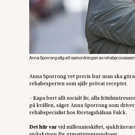
Anna Sporrong såg att samordningen av rehabprocesserna be
Anna Sporrong vet precis hur man ska göra o
rehabexperten som själv prövat receptet.
– Kapa bort allt socialt liv, alla fritidsintre
på kvällen, säger Anna Sporrong som driver
rehabspecialist hos företagshälsan Falck.
Det här var
vid millennieskiftet, sjukfrånvar
sjukskriven för utmattningssyndrom.