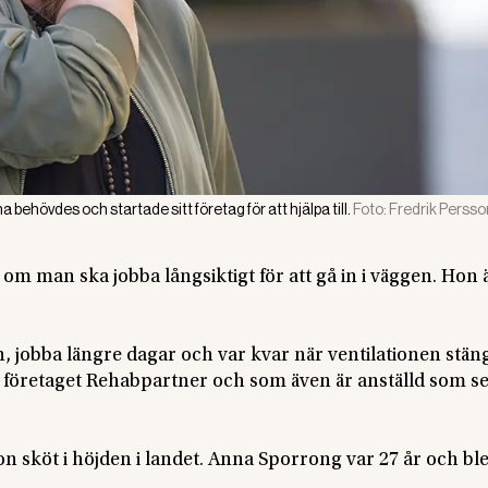
hövdes och startade sitt företag för att hjälpa till.
Foto:
Fredrik Persso
m man ska jobba långsiktigt för att gå in i väggen. Hon 
ssen, jobba längre dagar och var kvar när ventilationen stän
 företaget Rehabpartner och som även är anställd som s
on sköt i höjden i landet. Anna Sporrong var 27 år och bl