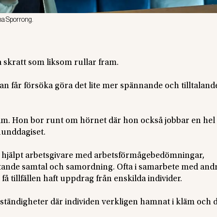
na Sporrong.
 skratt som liksom rullar fram.
an får försöka göra det lite mer spännande och tilltaland
m. Hon bor runt om hörnet där hon också jobbar en hel 
hunddagiset.
e hjälpt arbetsgivare med arbetsförmågebedömningar,
ttande samtal och samordning. Ofta i samarbete med and
 tillfällen haft uppdrag från enskilda individer.
mständigheter där individen verkligen hamnat i kläm och d