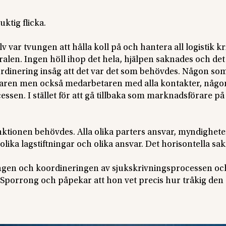
ktig flicka.
 var tvungen att hålla koll på och hantera all logistik k
alen. Ingen höll ihop det hela, hjälpen saknades och det
ordinering insåg att det var det som behövdes. Någon so
givaren men också medarbetaren med alla kontakter, någ
ssen. I stället för att gå tillbaka som marknadsförare på
unktionen behövdes. Alla olika parters ansvar, myndighete
 olika lagstiftningar och olika ansvar. Det horisontella sa
ingen och koordineringen av sjukskrivningsprocessen oc
 Sporrong och påpekar att hon vet precis hur tråkig den