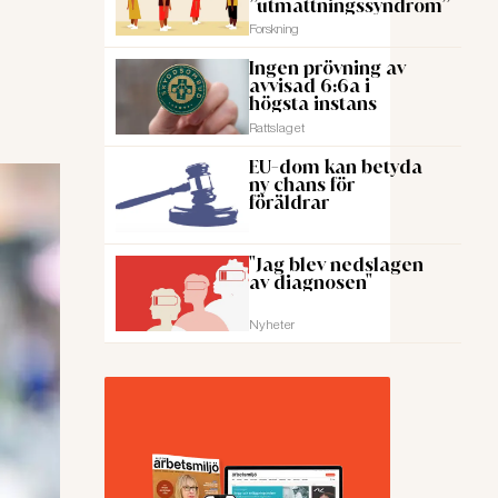
”utmattningssyndrom”
Forskning
Ingen prövning av
avvisad 6:6a i
högsta instans
Rattslaget
EU-dom kan betyda
ny chans för
föräldrar
"Jag blev nedslagen
av diagnosen"
Nyheter