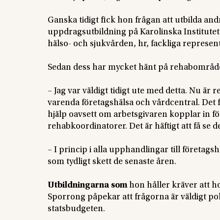
Ganska tidigt fick hon frågan att utbilda an
uppdragsutbildning på Karolinska Institute
hälso- och sjukvården, hr, fackliga represe
Sedan dess har mycket hänt på rehabområde
– Jag var väldigt tidigt ute med detta. Nu ä
varenda företagshälsa och vårdcentral. Det f
hjälp oavsett om arbetsgivaren kopplar in fö
rehabkoordinatorer. Det är häftigt att få se
– I princip i alla upphandlingar till företa
som tydligt skett de senaste åren.
Utbildningarna som
hon håller kräver att h
Sporrong påpekar att frågorna är väldigt po
statsbudgeten.