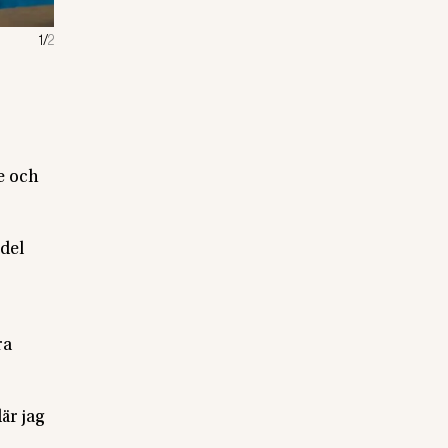
1
/
2
Foto:
Fredrik Persson
e och
del
ra
är jag