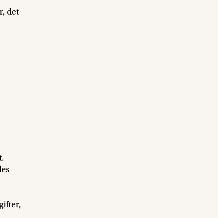
, det
t.
des
ifter,