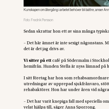
Kunskapen om återgång i arbetet behöver bli bättre, anser An
Foto:
Fredrik Persson
Sedan skrattar hon ett av sina många typiska
– Det här ämnet är inte sexigt någonstans. M
det är det jag drivs av.
Vi sitter på ett
café på Södermalm i Stockhol
hemifrån. Hunden Stella är nyss lämnad på 
I sitt företag har hon som rehabsamordnar
utredningar av upprepad sjukfrånvaro, stö
rehabaktörer. Hon har under åren vid några få
– Det har varit knepiga fall med speciella o
velat hjälpa till, säger Anna Sporrong.