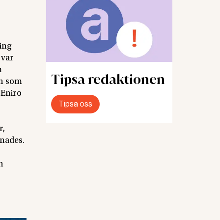
ring
 var
m
Tipsa redaktionen
on som
 Eniro
Tipsa oss
r,
knades.
h