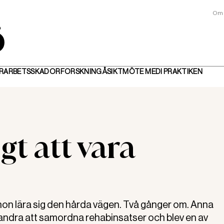
Om 
R
ARBETSSKADOR
FORSKNING
ÅSIKT
MÖTE MED
I PRAKTIKEN
gt att vara
hon lära sig den hårda vägen. Två gånger om. Anna
 andra att samordna rehabinsatser och blev en av