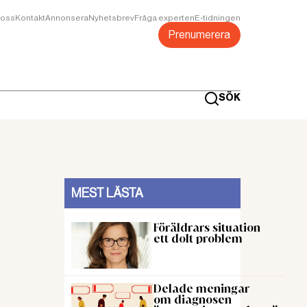
oss
Kontakt
Annonsera
Nyhetsbrev
Fråga experten
E-tidningen
Prenumerera
SÖK
MEST LÄSTA
Föräldrars situation
ett dolt problem
Delade meningar
om diagnosen