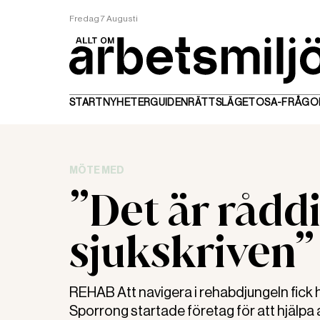
Fredag 7 Augusti
START
NYHETER
GUIDEN
RÄTTSLÄGET
OSA-FRÅGO
MÖTE MED
”Det är råddi
sjukskriven”
REHAB Att navigera i rehabdjungeln fick 
Sporrong startade företag för att hjälpa