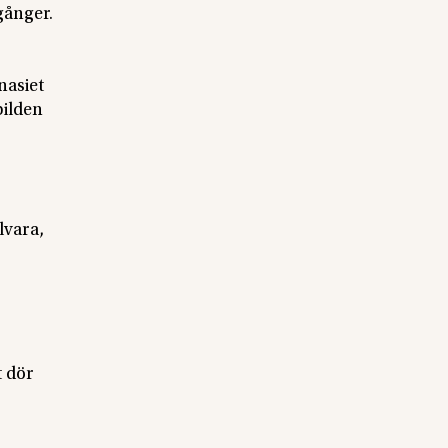
gånger.
nasiet
bilden
lvara,
t dör