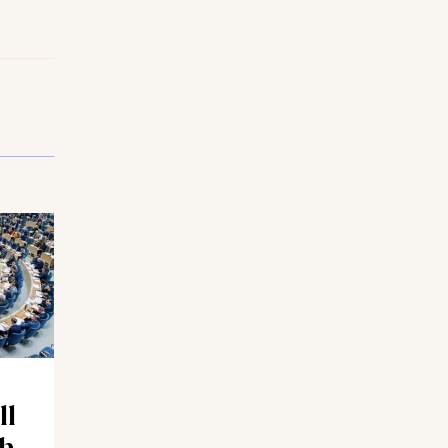
ll
ch