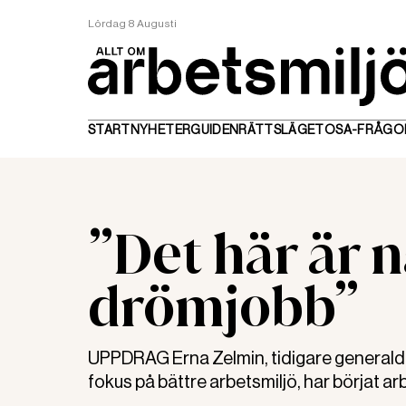
Lördag 8 Augusti
START
NYHETER
GUIDEN
RÄTTSLÄGET
OSA-FRÅGO
”Det här är n
drömjobb”
UPPDRAG Erna Zelmin, tidigare generaldi
fokus på bättre arbetsmiljö, har börjat 