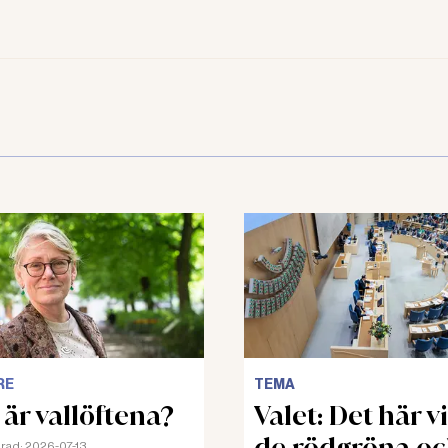
RE
TEMA
 är vallöftena?
Valet: Det här vi
de rödgröna o
rad:
2026-07-13