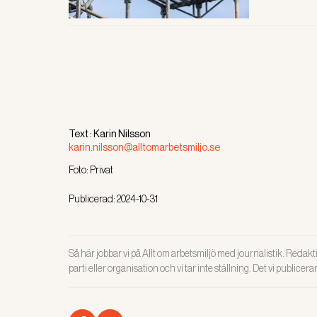
anklagade s
Text :
Karin Nilsson
karin.nilsson@alltomarbetsmiljo.se
Foto:
Privat
Publicerad:
2024-10-31
Så här jobbar vi på Allt om arbetsmiljö med journalistik. Redakti
parti eller organisation och vi tar inte ställning. Det vi publicer