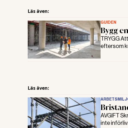
Läs även:
GUIDEN
Bygg en
TRYGG Att 
eftersom ku
är A och O,
Läs även:
ARBETSMILJ
Bristan
AVGIFT Skri
inte införl