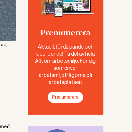
Prenumerera
s sig
Aktuell, fördjupande och
oberoende! Ta del av hela
Allt om arbetsmiljö. För dig
som driver
arbetsmiljöfrågorna på
arbetsplatsen.
Prenumerera
 med