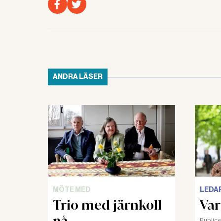
ANDRA LÄSER
MÖTE MED
LEDA
Trio med järnkoll
Var
på
Publice