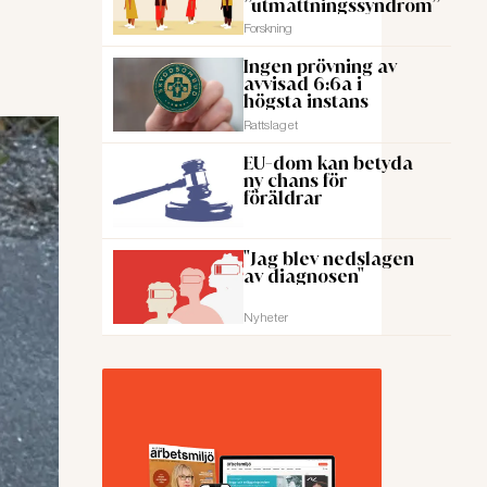
”utmattningssyndrom”
Forskning
Ingen prövning av
avvisad 6:6a i
högsta instans
Rattslaget
EU-dom kan betyda
ny chans för
föräldrar
"Jag blev nedslagen
av diagnosen"
Nyheter