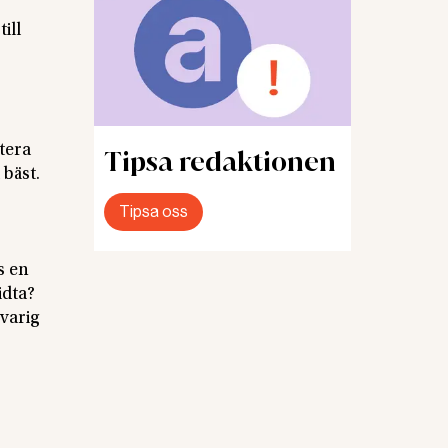
ill
ktera
Tipsa redaktionen
 bäst.
Tipsa oss
s en
idta?
svarig