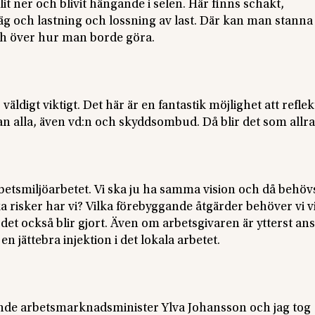
t ner och blivit hängande i selen. Här finns schakt,
äg och lastning och lossning av last. Där kan man stanna t
ch över hur man borde göra.
 väldigt viktigt. Det här är en fantastik möjlighet att refle
n alla, även vd:n och skyddsombud. Då blir det som allra
tsmiljöarbetet. Vi ska ju ha samma vision och då behöv
risker har vi? Vilka förebyggande åtgärder behöver vi v
et också blir gjort. Även om arbetsgivaren är ytterst an
n jättebra injektion i det lokala arbetet.
ande arbetsmarknadsminister Ylva Johansson och jag tog