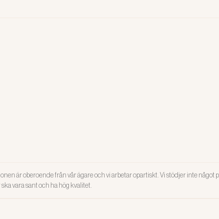
tällningsföretaget för bristande säkerhetskultur.
onen är oberoende från vår ägare och vi arbetar opartiskt. Vi stödjer inte något po
ar ska vara sant och ha hög kvalitet.