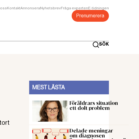
oss
Kontakt
Annonsera
Nyhetsbrev
Fråga experten
E-tidningen
Prenumerera
SÖK
MEST LÄSTA
Föräldrars situation
ett dolt problem
tort
Delade meningar
om diagnosen