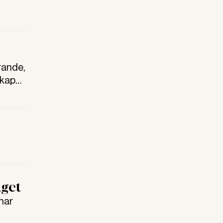
rande,
skapet
aget
 har