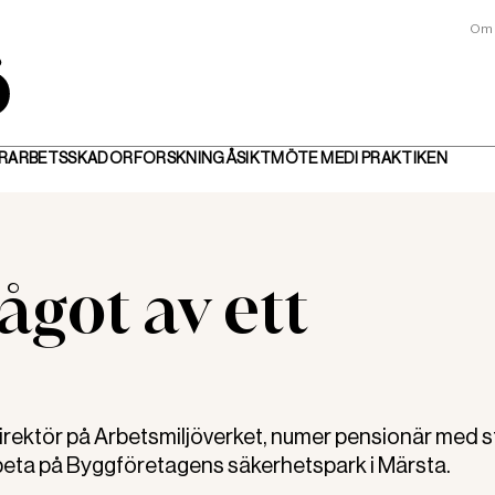
Om 
R
ARBETSSKADOR
FORSKNING
ÅSIKT
MÖTE MED
I PRAKTIKEN
ågot av ett
rektör på Arbetsmiljöverket, numer pensionär med s
arbeta på Byggföretagens säkerhetspark i Märsta.