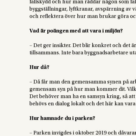
fallskydd och hur man räddar någon som falli
byggställningar, lyftkranar, avspärrning av v
och reflektera över hur man brukar göra o
Vad är poängen med att vara i miljön?
– Det ger insikter. Det blir konkret och det är
tillsammans. Inte bara byggnadsarbetare uta
Hur då?
– Då får man den gemensamma synen på arbe
gemensam syn på hur man kommer dit. Vilka 
Det behöver man ha en samsyn kring, så att d
behövs en dialog lokalt och det här kan vara e
Hur hamnade du i parken?
– Parken invigdes i oktober 2019 och dåvar