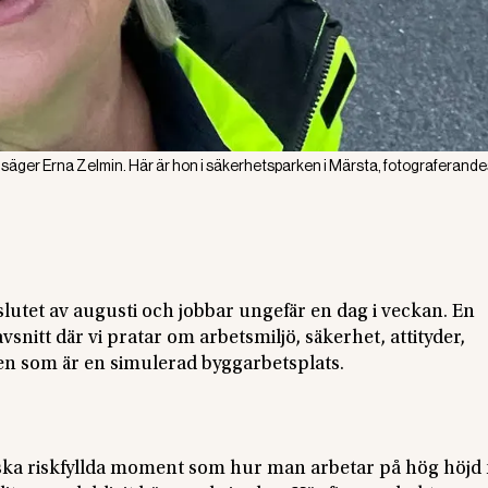
 säger Erna Zelmin. Här är hon i säkerhetsparken i Märsta, fotograferande
 slutet av augusti och jobbar ungefär en dag i veckan. En
avsnitt där vi pratar om arbetsmiljö, säkerhet, attityder,
en som är en simulerad byggarbetsplats.
iska riskfyllda moment som hur man arbetar på hög höjd