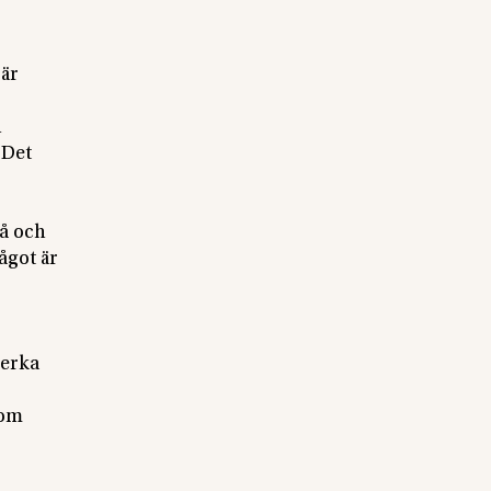
 är
h
 Det
på och
ågot är
verka
som