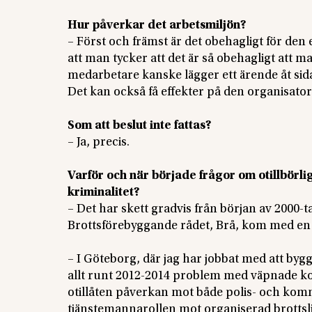
Hur påverkar det arbetsmiljön?
– Först och främst är det obehagligt för den 
att man tycker att det är så obehagligt att ma
medarbetare kanske lägger ett ärende åt sid
Det kan också få effekter på den organisator
Som att beslut inte fattas?
– Ja, precis.
Varför och när började frågor om otillbörli
kriminalitet?
– Det har skett gradvis från början av 2000-t
Brottsförebyggande rådet, Brå, kom med e
– I Göteborg, där jag har jobbat med att byg
allt runt 2012-2014 problem med väpnade kon
otillåten påverkan mot både polis- och kommu
tjänstemannarollen mot organiserad brottsl