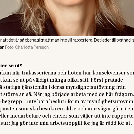
att det är så obehagligt att man inte vill rapportera. Det leder till tystnad,
kan
Foto:
Charlotta Persson
er se ut?
 påverkan när trakasserierna och hoten har konsekvenser so
 kan se ut på väldigt många olika sätt. Först pratade
statliga tjänstemän i deras myndighetsutövning från
större än så. När jag började arbeta med de här frågorna
e begrepp – inte bara beslut i form av myndighetsutövnin
änsten som ska besöka en äldre och inte vågar gå in i en
ller medarbetare och chefer som väljer att inte rapporte
sur: Jag gör inte min arbetsuppgift för jag är rädd för att