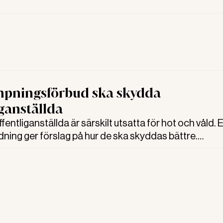
mpningsförbud ska skydda
iganställda
ntliganställda är särskilt utsatta för hot och våld. 
edning ger förslag på hur de ska skyddas bättre.
g mot tjänsteman föreslås bli ett nytt brott och stra