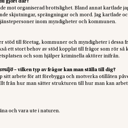
du gjort där?
de mot organiserad brottslighet. Bland annat kartlade ja
de skjutningar, sprängningar och mord. Jag kartlade o
 tjänstepersoner inom myndigheter och kommunen.
er stöd till företag, kommuner och myndigheter i dessa f
å ett stort behov av stöd kopplat till frågor som rör så 
etsplatsen och som hjälper kriminella aktörer inifrån.
smiljö
– vilken typ av frågor kan man ställa till dig?
itt arbete för att förebygga och motverka otillåten påv
llt från hur man sätter strukturen till hur man kan arbe
äna och vara ute i naturen.