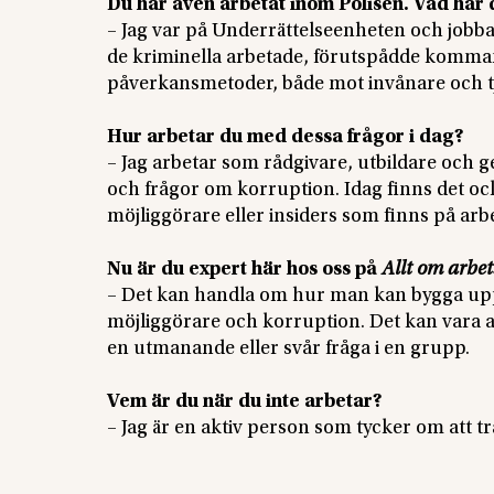
Du har även arbetat inom Polisen. Vad har 
– Jag var på Underrättelseenheten och jobba
de kriminella arbetade, förutspådde komman
påverkansmetoder, både mot invånare och
Hur arbetar du med dessa frågor i dag?
– Jag arbetar som rådgivare, utbildare och g
och frågor om korruption. Idag finns det ocks
möjliggörare eller insiders som finns på arb
Nu är du expert här hos oss på
Allt om arbet
– Det kan handla om hur man kan bygga upp s
möjliggörare och korruption. Det kan vara a
en utmanande eller svår fråga i en grupp.
Vem är du när du inte arbetar?
– Jag är en aktiv person som tycker om att tr