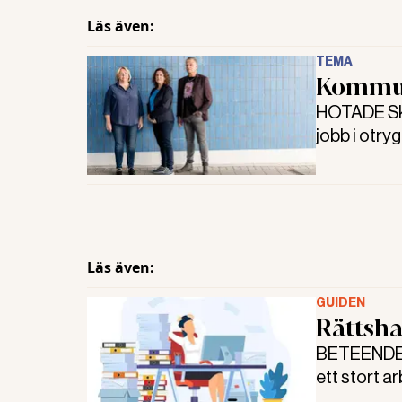
Läs även:
TEMA
Kommun
HOTADE Skj
jobb i otry
på felaktig
kommunens 
tvungen att
Läs även:
GUIDEN
Rättsha
BETEENDE P
ett stort a
rädsla kan 