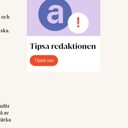
s och
 ska.
Tipsa redaktionen
Tipsa oss
amför
å av
tärka