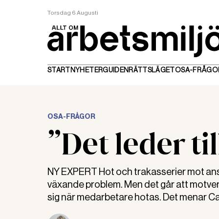
Torsdag 6 Augusti
START
NYHETER
GUIDEN
RÄTTSLÄGET
OSA-FRÅGO
OSA-FRÅGOR
”Det leder ti
NY EXPERT Hot och trakasserier mot anstäl
växande problem. Men det går att motver
sig när medarbetare hotas. Det menar Cat