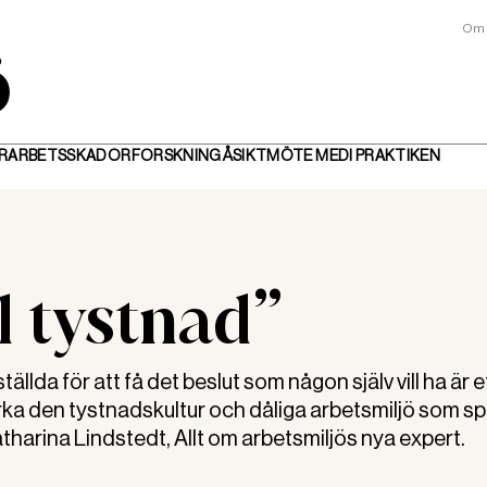
Om 
R
ARBETSSKADOR
FORSKNING
ÅSIKT
MÖTE MED
I PRAKTIKEN
ll tystnad”
lda för att få det beslut som någon själv vill ha är e
ka den tystnadskultur och dåliga arbetsmiljö som sp
harina Lindstedt, Allt om arbetsmiljös nya expert.