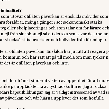
iminalitet?
ta som utövar otillåten påverkan är enskilda individer som
ara föräldrar, många gånger i socioekonomiskt starka
g eller skolplaceringar och som talar om för lärare oc
mejl från sin jobbmejl så att det ska synas var de arbetar.
r vi också rättshaverister och individer från föreningar.
te är otillåten påverkan. Enskilda har ju rätt att reagera 
en kommun och har rätt att gå till media om man tycker n
 när det är otillåten påverkan och inte.
, och har främst studerat vikten av öppenhet för att mot
 tanke på upptäckterna av tystnadskulturer. Jag är också
ledarskapsutbildningar. Jag är väldigt intresserad av vad 
r av påverkan och vår hjärna upplever det som hotfullt.