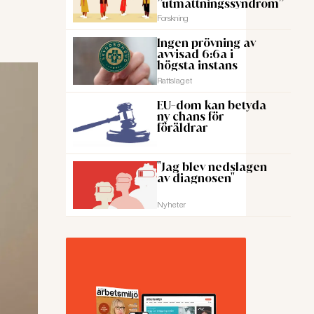
”utmattningssyndrom”
Forskning
Ingen prövning av
avvisad 6:6a i
högsta instans
Rattslaget
EU-dom kan betyda
ny chans för
föräldrar
"Jag blev nedslagen
av diagnosen"
Nyheter