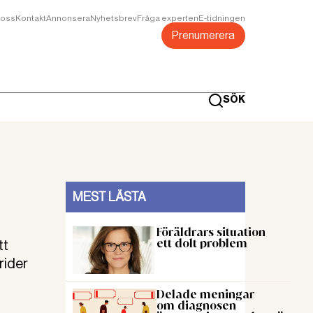
oss
Kontakt
Annonsera
Nyhetsbrev
Fråga experten
E-tidningen
Prenumerera
SÖK
MEST LÄSTA
Föräldrars situation
ett dolt problem
tt
rider
Delade meningar
om diagnosen