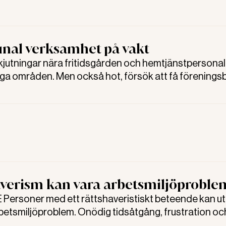
al verksamhet på vakt
utningar nära fritidsgården och hemtjänstpersonal
gga områden. Men också hot, försök att få förenings
a grunder och rättsliga turer om mutor för användnin
mark. Södertälje är en av de kommuner som har bliv
 addera nya risker i arbetsmiljön för sina anställda.
verism kan vara arbetsmiljöproble
ersoner med ett rättshaveristiskt beteende kan u
rbetsmiljöproblem. Onödig tidsåtgång, frustration oc
följa i spåren. Vila i din profession, råder Jakob Carla