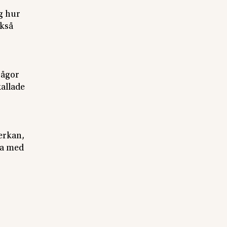
g hur
ckså
rågor
kallade
erkan,
ta med