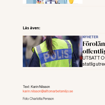
Läs även:
NYHETER
Förolä
offentl
UTSATT Offe
statlig utr
Förolämpnin
skärps.
Text :
Karin Nilsson
karin.nilsson@alltomarbetsmiljo.se
Foto:
Charlotta Persson