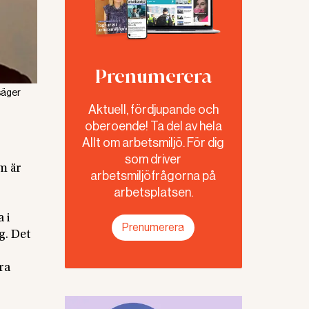
Prenumerera
 säger
Aktuell, fördjupande och
oberoende! Ta del av hela
Allt om arbetsmiljö. För dig
som driver
m är
arbetsmiljöfrågorna på
arbetsplatsen.
 i
Prenumerera
g. Det
ra