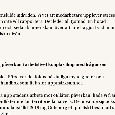
enskilde individen. Vi vet att medarbetare upplever stres
n inte vill rapportera. Det leder till tystnad. En hotad
an och sedan känner skam över att inte ha gjort vad man
iska nivån.
g påverkan i arbetslivet kopplas ihop med frågor om
alet. Först var det fokus på statliga myndigheter och
n handbok som fick stor uppmärksamhet.
ga upp stadens arbete mot otillåten påverkan, hade vi fr
flikter mellan territoriella nätverk. De använde sig ocks
nalanställd. 2019 tog Göteborg ett politiskt beslut att s
ighet.