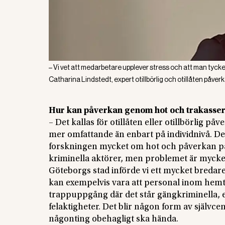
– Vi vet att medarbetare upplever stress och att man tycker 
Catharina Lindstedt, expert otillbörlig och otillåten påver
Hur kan påverkan genom hot och trakasseri
– Det kallas för otillåten eller otillbörlig
mer omfattande än enbart på individnivå. Det
forskningen mycket om hot och påverkan på 
kriminella aktörer, men problemet är mycket 
Göteborgs stad införde vi ett mycket bredar
kan exempelvis vara att personal inom hemtj
trappuppgång där det står gängkriminella, e
felaktigheter. Det blir någon form av självcen
någonting obehagligt ska hända.