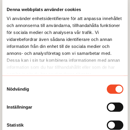
Utmattningssyndrom –
TEMA Konstant bered
Denna webbplats använder cookies
F43.8A – försvinner
Vi använder enhetsidentifierare för att anpassa innehållet
och annonserna till användarna, tillhandahålla funktioner
för sociala medier och analysera vår trafik. Vi
vidarebefordrar även sådana identifierare och annan
information från din enhet till de sociala medier och
annons- och analysföretag som vi samarbetar med.
Dessa kan i sin tur kombinera informationen med annan
GUIDEN
information som du har tillhandahållit eller som de har
samlat in när du har använt deras tjänster.
Samtyckesval
Nödvändig
Inställningar
Statistik