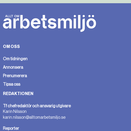
OM OSS
Om tidningen
Annonsera
Prenumerera
Tipsa oss
REDAKTIONEN
Tf chefredaktör och ansvarig utgivare
Karin Nilsson
karin.nilsson@alltomarbetsmiljo.se
Reporter