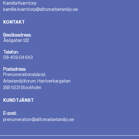
Kamilla Kvarntorp
kamilla.kvarntorp@alltomarbetsmiljo.se
KONTAKT
Besöksadress:
Åsögatan 122
Telefon:
08-409 04 643
Postadress:
Prenumerationstjänst,
Arbetsmiljöforum, Hantverkargatan
25B 112 21 Stockholm
KUNDTJÄNST
E-post:
prenumeration@alltomarbetsmiljo.se