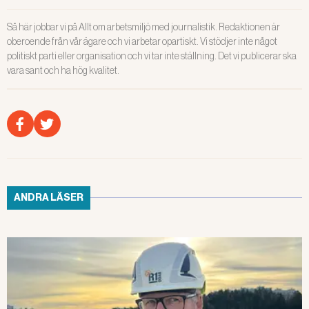
Så här jobbar vi på Allt om arbetsmiljö med journalistik. Redaktionen är
oberoende från vår ägare och vi arbetar opartiskt. Vi stödjer inte något
politiskt parti eller organisation och vi tar inte ställning. Det vi publicerar ska
vara sant och ha hög kvalitet.
ANDRA LÄSER