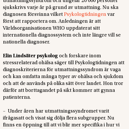
utmattningssyndrom och ungefär 20 000 personer
sjukskrivs varje år på grund av utmattning. Nu ska
diagnosen försvinna vilket
Psykologtidningen
var
först att rapportera om. Anledningen är att
Världsorganisationen WHO uppdaterat sitt
internationella diagnossystem och inte längre vill se
nationella diagnoser.
Elin Lindsäter psykolog
och forskare inom
stressrelaterad ohälsa säger till Psykologtidningen att
diagnoskriterierna för utmattningssyndrom är vaga
och kan omfatta många typer av ohälsa och sjukdom
och att de används på olika sätt över landet. Hon tror
därför att borttagandet på sikt kommer att gynna
patienterna.
– Under åren har utmattningssyndromet varit
ifrågasatt och visat sig dölja flera subgrupper. Nu
finns en öppning till att vi blir mer specifika i hur vi