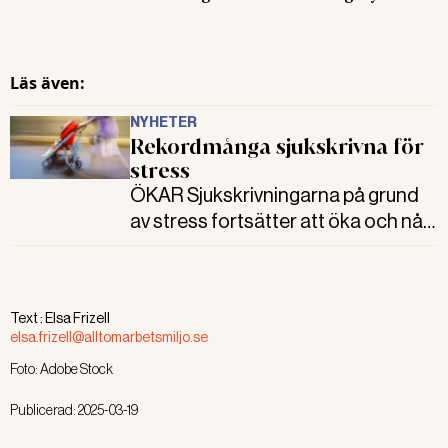
Läs även:
NYHETER
Rekordmånga sjukskrivna för
stress
ÖKAR Sjukskrivningarna på grund
av stress fortsätter att öka och når
nya rekordnivåer. Oavsett yrke har
kvinnor mer än dubbelt så stor risk
att drabbas jämfört med män. Det
Text :
Elsa Frizell
visar Försäkringskassans årliga
elsa.frizell@alltomarbetsmiljo.se
lägesrapport om psykisk ohälsa.
Foto:
Adobe Stock
Publicerad:
2025-03-19