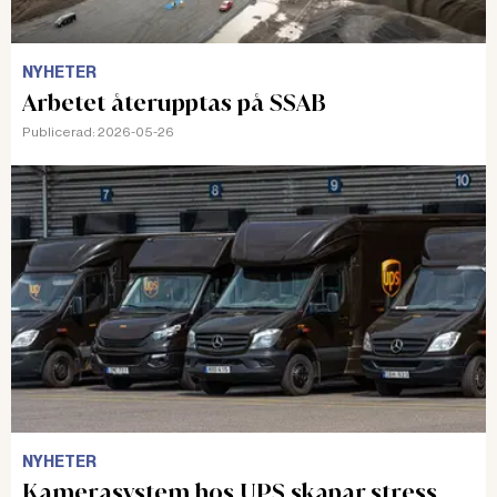
NYHETER
Arbetet återupptas på SSAB
Publicerad:
2026-05-26
NYHETER
Kamerasystem hos UPS skapar stress