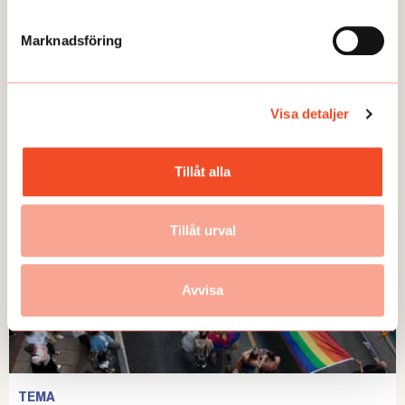
Marknadsföring
GUIDEN
6 steg: Anpassa vid psykisk ohälsa
Visa detaljer
Publicerad:
2025-01-13
Tillåt alla
Tillåt urval
Avvisa
TEMA