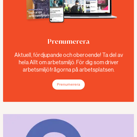
Prenumerera
Aktuell, fördjupande och oberoende! Ta del av
hela Allt om arbetsmiljö. För dig som driver
arbetsmiljöfrågorna på arbetsplatsen.
Prenumerera