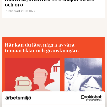
och oro
Publicerad:
2026-05-25
Här kan du läsa några av våra
temaartiklar och granskningar.
TEMA
TEMA