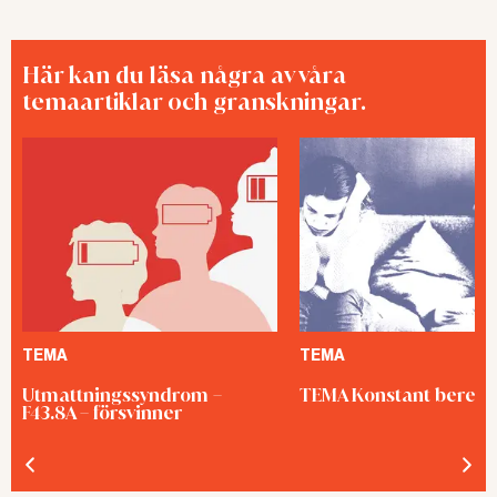
Här kan du läsa några av våra
temaartiklar och granskningar.
TEMA
TEMA
Utmattningssyndrom –
TEMA Konstant bered
F43.8A – försvinner