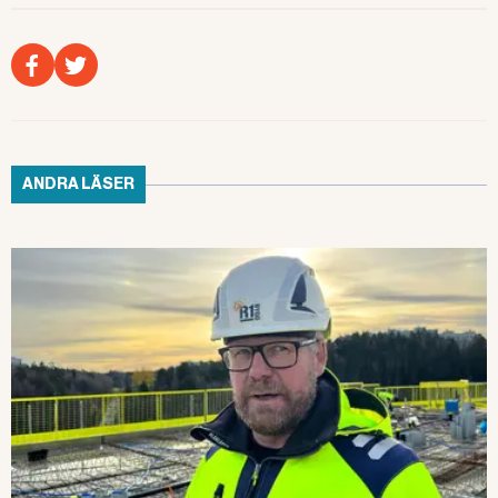
//JONAS FOGELQVIST
Du&jobbet har skrivit mycket om las-frågan tidigare.
Läs bland annat här.
ANDRA LÄSER