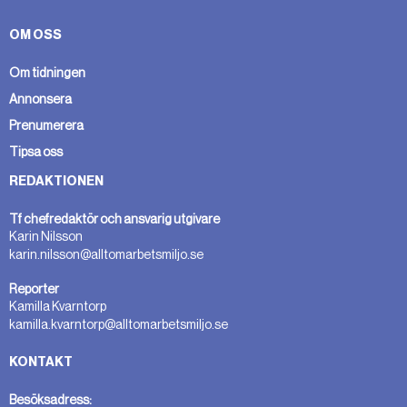
OM OSS
Om tidningen
Annonsera
Prenumerera
Tipsa oss
REDAKTIONEN
Tf chefredaktör och ansvarig utgivare
Karin Nilsson
karin.nilsson@alltomarbetsmiljo.se
Reporter
Kamilla Kvarntorp
kamilla.kvarntorp@alltomarbetsmiljo.se
KONTAKT
Besöksadress: