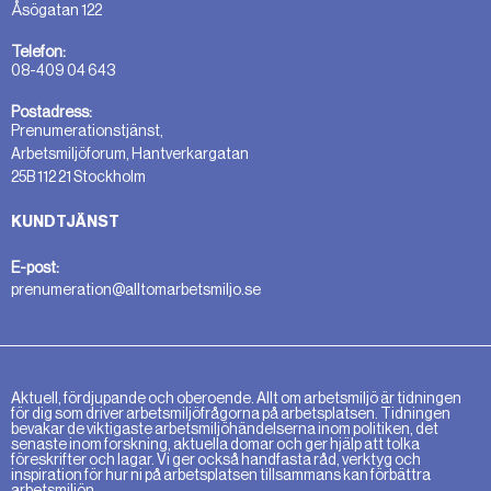
Åsögatan 122
Telefon:
08-409 04 643
Postadress:
Prenumerationstjänst,
Arbetsmiljöforum, Hantverkargatan
25B 112 21 Stockholm
KUNDTJÄNST
E-post:
prenumeration@alltomarbetsmiljo.se
Aktuell, fördjupande och oberoende. Allt om arbetsmiljö är tidningen
för dig som driver arbetsmiljöfrågorna på arbetsplatsen. Tidningen
bevakar de viktigaste arbetsmiljöhändelserna inom politiken, det
senaste inom forskning, aktuella domar och ger hjälp att tolka
föreskrifter och lagar. Vi ger också handfasta råd, verktyg och
inspiration för hur ni på arbetsplatsen tillsammans kan förbättra
arbetsmiljön.