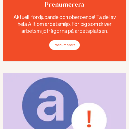
Prenumerera
Aktuell, fördjupande och oberoende! Ta del av
hela Allt om arbetsmiljö. För dig som driver
arbetsmiljöfrågorna på arbetsplatsen.
Prenumerera