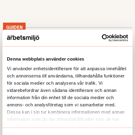
GUIDEN
Denna webbplats använder cookies
Vi använder enhetsidentifierare för att anpassa innehållet
och annonserna till användarna, tillhandahålla funktioner
för sociala medier och analysera vår trafik. Vi
vidarebefordrar även sådana identifierare och annan
information från din enhet till de sociala medier och
annons- och analysföretag som vi samarbetar med.
Dessa kan i sin tur kombinera informationen med annan
information som du har tillhandahållit eller som de har
GUIDEN
samlat in när du har använt deras tjänster.
6 steg: Anpassa vid psykisk ohälsa