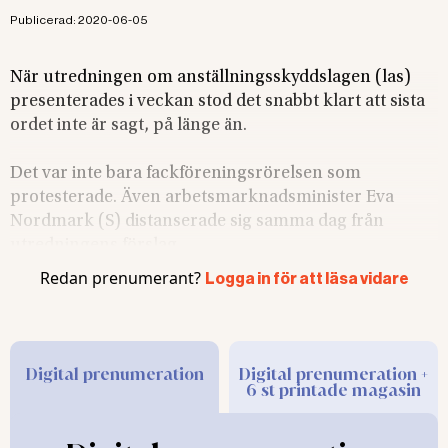
Publicerad:
2020-06-05
När utredningen om anställningsskyddslagen (las)
presenterades i veckan stod det snabbt klart att sista
ordet inte är sagt, på länge än.
Det var inte bara fackföreningsrörelsen som
protesterade. Även arbetsmarknadsminister Eva
Nordmark (S) distanserade sig samma dag från
utredningens förslag.
Redan prenumerant?
Logga in för att läsa vidare
Hon ansåg att de
sammantagna gav en kraftig
slagsida till arbetsgivarnas fördel. Därmed, menade
Nordmark, uppfyllde utredningen inte direktiven,
som efterlyste förslag som bevarade balans mellan
Digital prenumeration
Digital prenumeration +
6 st printade magasin
parterna.
Utredaren föreslog bl a: