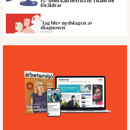
EU-dom kan betyda ny chans för
föräldrar
"Jag blev nedslagen av
diagnosen"
Nyheter