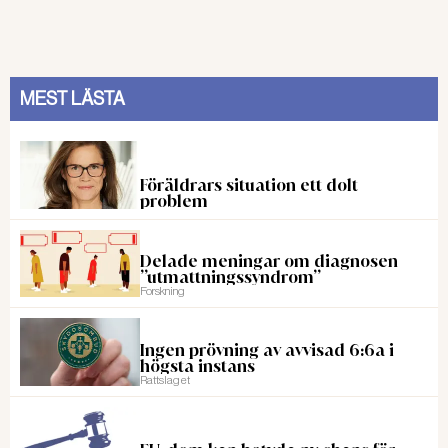
MEST LÄSTA
Föräldrars situation ett dolt
problem
Delade meningar om diagnosen
”utmattningssyndrom”
Forskning
Ingen prövning av avvisad 6:6a i
högsta instans
Rattslaget