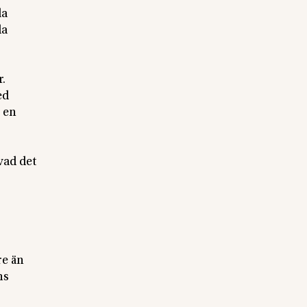
la
da
.
ed
 en
vad det
re än
ns