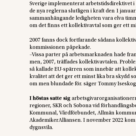
Sverige implementerat arbetstidsdirektivet i
de nya reglerna slutligen i kraft den 1 januar
sammanhängande ledigheten vara elva timmar
om det finns ett kollektivavtal som ger ett 
2007 fanns dock fortfarande sådana kollektiva
kommissionen påpekade.
–Vissa parter på arbetsmarknaden hade fram 
men, 2007, träffades kollektivavtalen. Proble
så kallade EU-spärren som innebär att kolle
kvalitet att det ger ett minst lika bra skydd 
om men blundade för. säger Tommy Iseskog
I höstas satte sig
arbetsgivarorganisatione
regioner, SKR och Sobona vid förhandlingsb
Kommunal, Vårdförbundet, Allmän kommun
AkademikerAlliansen. I november 2022 ko
dygnsvila.