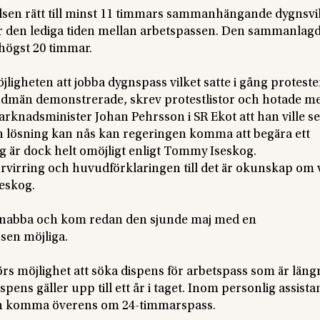
sen rätt till minst 11 timmars sammanhängande dygnsvi
r den lediga tiden mellan arbetspassen. Den sammanlag
 högst 20 timmar.
gheten att jobba dygnspass vilket satte i gång protester
andmän demonstrerade, skrev protestlistor och hotade m
knadsminister Johan Pehrsson i SR Ekot att han ville se
en lösning kan nås kan regeringen komma att begära ett
 är dock helt omöjligt enligt Tommy Iseskog.
 förvirring och huvudförklaringen till det är okunskap om 
seskog.
snabba och kom redan den sjunde maj med en
sen möjliga.
rs möjlighet att söka dispens för arbetspass som är läng
ens gäller upp till ett år i taget. Inom personlig assista
kan komma överens om 24-timmarspass.