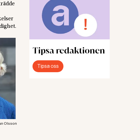
trädde
kelser
dighet.
Tipsa redaktionen
Tipsa oss
an Olsson