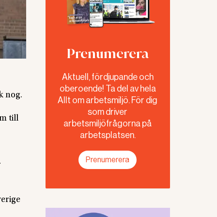
Prenumerera
Aktuell, fördjupande och
oberoende! Ta del av hela
k nog.
Allt om arbetsmiljö. För dig
som driver
 till
arbetsmiljöfrågorna på
arbetsplatsen.
Prenumerera
r
verige