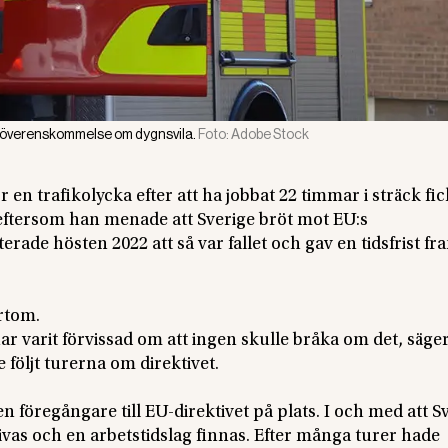
 överenskommelse om dygnsvila.
Foto:
Adobe Stock
n trafikolycka efter att ha jobbat 22 timmar i sträck fic
eftersom han menade att Sverige bröt mot EU:s
ade hösten 2022 att så var fallet och gav en tidsfrist fram
ärtom.
har varit förvissad om att ingen skulle bråka om det, säge
följt turerna om direktivet.
 föregångare till EU-direktivet på plats. I och med att S
ivas och en arbetstidslag finnas. Efter många turer hade