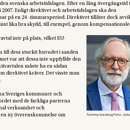
 den svenska arbetstidslagen. Efter en lång övergångstid 
i 2007. Enligt direktivet och arbetstidslagen ska den
 på en 24 -timmarsperiod. Direktivet tillåter dock avvi
minst lika bra skydd, till exempel, genom kompensationsle
vtal inte på plats, vilket EU-
till dess stuckit huvudet i sanden
met var att dessa inte uppfyllde den
ktivavtalen måste ha en sådan
som direktivet kräver. Det visste man
.
rna Sveriges kommuner och
ordet med de fackliga parterna
al verksamhet och
m en ny överenskommelse om
Tommy Iseskog Foto: Joh