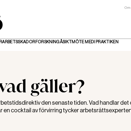
Om 
R
ARBETSSKADOR
FORSKNING
ÅSIKT
MÖTE MED
I PRAKTIKEN
vad gäller?
betstidsdirektiv den senaste tiden. Vad handlar det
r en cocktail av förvirring tycker arbetsrättsexperte