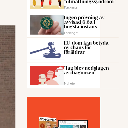
”utmattningssyndrom”
Forskning
Ingen prövning av
avvisad 6:6a i
högsta instans
Rattslaget
EU-dom kan betyda
ny chans för
föräldrar
"Jag blev nedslagen
av diagnosen"
Nyheter