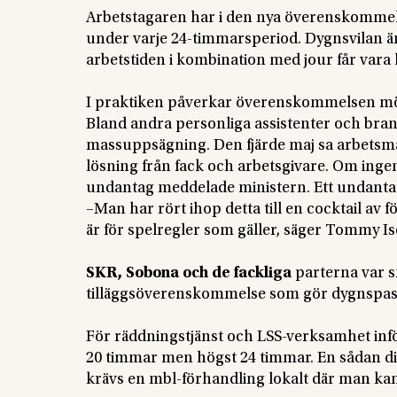
Arbetstagaren har i den nya överenskommel
under varje 24-timmarsperiod. Dygnsvilan ä
arbetstiden i kombination med jour får vara
I praktiken påverkar överenskommelsen möjli
Bland andra personliga assistenter och br
massuppsägning. Den fjärde maj sa arbetsmar
lösning från fack och arbetsgivare. Om ing
undantag meddelade ministern. Ett undantag
–Man har rört ihop detta till en cocktail av
är för spelregler som gäller, säger Tommy I
SKR, Sobona och de fackliga
parterna var 
tilläggsöverenskommelse som gör dygnspas
För räddningstjänst och LSS-verksamhet infö
20 timmar men högst 24 timmar. En sådan disp
krävs en mbl-förhandling lokalt där man 