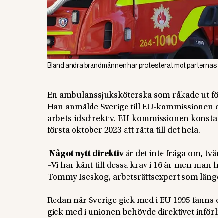
Bland andra brandmännen har protesterat mot parternas
En ambulanssjuksköterska som råkade ut för e
Han anmälde Sverige till EU-kommissionen 
arbetstidsdirektiv. EU-kommissionen konstater
första oktober 2023 att rätta till det hela.
Något nytt direktiv
är det inte fråga om, tv
–Vi har känt till dessa krav i 16 år men man 
Tommy Iseskog, arbetsrättsexpert som länge 
Redan när Sverige gick med i EU 1995 fanns en
gick med i unionen behövde direktivet införl