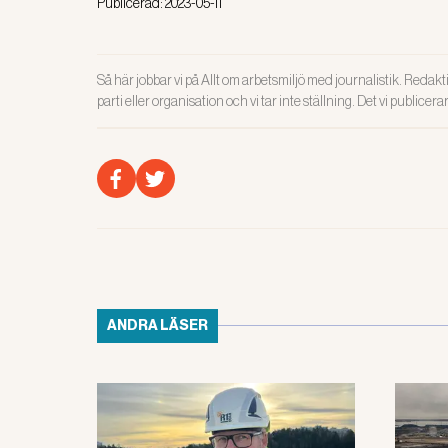
Publicerad:
2023-05-11
Så här jobbar vi på Allt om arbetsmiljö med journalistik. Redakti
parti eller organisation och vi tar inte ställning. Det vi publicer
ANDRA LÄSER