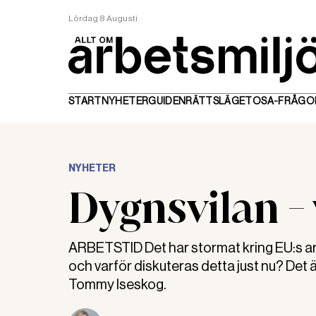
Lördag 8 Augusti
START
NYHETER
GUIDEN
RÄTTSLÄGET
OSA-FRÅGO
NYHETER
Dygnsvilan - 
ARBETSTID Det har stormat kring EU:s ar
och varför diskuteras detta just nu? Det ä
Tommy Iseskog.