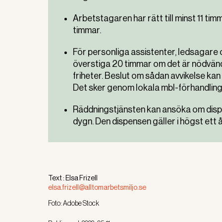
Arbetstagaren har rätt till minst 11 
timmar.
För personliga assistenter, ledsagare o
överstiga 20 timmar om det är nödvänd
friheter. Beslut om sådan avvikelse kan 
Det sker genom lokala mbl-förhandling
Räddningstjänsten kan ansöka om dispe
dygn. Den dispensen gäller i högst ett å
Text :
Elsa Frizell
elsa.frizell@alltomarbetsmiljo.se
Foto:
Adobe Stock