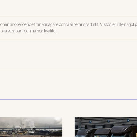
onen är oberoende från vår ägare och vi arbetar opartiskt. Vi stödjer inte något po
ar ska vara sant och ha hög kvalitet.