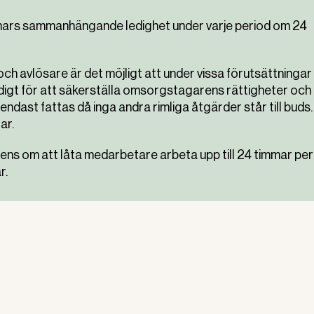
timmars sammanhängande ledighet under varje period om 24
ch avlösare är det möjligt att under vissa förutsättningar
igt för att säkerställa omsorgstagarens rättigheter och
endast fattas då inga andra rimliga åtgärder står till buds.
ar.
ns om att låta medarbetare arbeta upp till 24 timmar per
r.