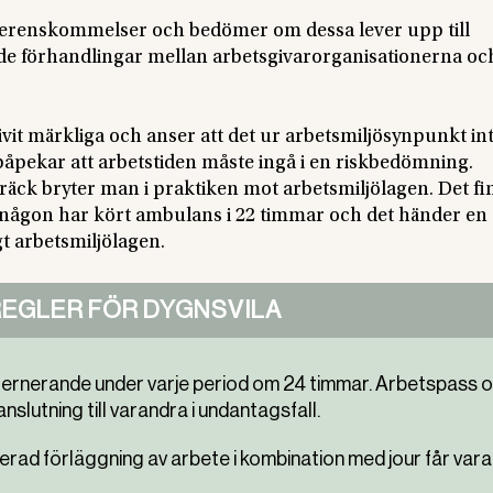
erenskommelser och bedömer om dessa lever upp till
ande förhandlingar mellan arbetsgivarorganisationerna oc
it märkliga och anser att det ur arbetsmiljösynpunkt int
påpekar att arbetstiden måste ingå i en riskbedömning.
räck bryter man i praktiken mot arbetsmiljölagen. Det fi
Om någon har kört ambulans i 22 timmar och det händer en
gt arbetsmiljölagen.
REGLER FÖR DYGNSVILA
ternerande under varje period om 24 timmar. Arbetspass 
nslutning till varandra i undantagsfall.
rad förläggning av arbete i kombination med jour får vara