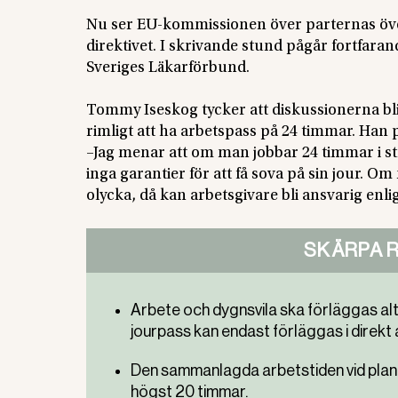
Nu ser EU-kommissionen över parternas öv
direktivet. I skrivande stund pågår fortfar
Sveriges Läkarförbund.
Tommy Iseskog tycker att diskussionerna bliv
rimligt att ha arbetspass på 24 timmar. Han 
–Jag menar att om man jobbar 24 timmar i st
inga garantier för att få sova på sin jour. 
olycka, då kan arbetsgivare bli ansvarig enli
SKÄRPA 
Arbete och dygnsvila ska förläggas al
jourpass kan endast förläggas i direkt a
Den sammanlagda arbetstiden vid plane
högst 20 timmar.