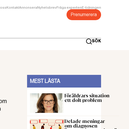
oss
Kontakt
Annonsera
Nyhetsbrev
Fråga experten
E-tidningen
Prenumerera
SÖK
MEST LÄSTA
Föräldrars situation
ett dolt problem
 om
n
Delade meningar
om diagnosen