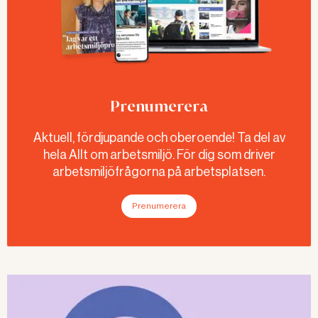
Prenumerera
Aktuell, fördjupande och oberoende! Ta del av
hela Allt om arbetsmiljö. För dig som driver
arbetsmiljöfrågorna på arbetsplatsen.
Prenumerera