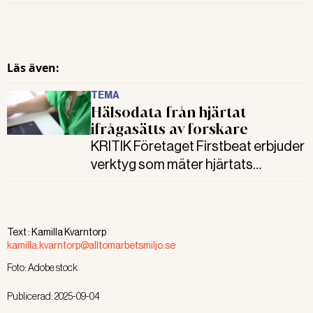
osäker inkomst är farligt för hälsan.
Överdödligheten är 20 procent. Det
visar ny forskning.
Läs även:
TEMA
Hälsodata från hjärtat
ifrågasätts av forskare
KRITIK Företaget Firstbeat erbjuder
verktyg som mäter hjärtats
aktivitet. Det ska hjälpa anställda till
bättre balans mellan stress,
återhämtning och fysisk aktivitet.
Text :
Kamilla Kvarntorp
Men forskare ifrågasätter att
kamilla.kvarntorp@alltomarbetsmiljo.se
sådana slutsatser kan dras utifrån
Foto:
Adobe stock
den forskning som finns i dag.
Publicerad:
2025-09-04