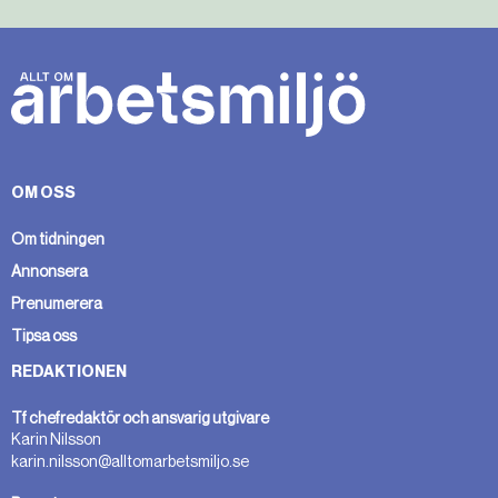
OM OSS
Om tidningen
Annonsera
Prenumerera
Tipsa oss
REDAKTIONEN
Tf chefredaktör och ansvarig utgivare
Karin Nilsson
karin.nilsson@alltomarbetsmiljo.se