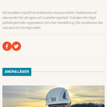
Så här jobbar vi på Allt om arbetsmiljö med journalistik. Redaktionen är
oberoende från vår ägare och vi arbetar opartiskt. Vi stödjer inte något
politiskt parti eller organisation och vi tar inte ställning. Det vi publicerar ska
vara sant och ha hög kvalitet.
ANDRA LÄSER