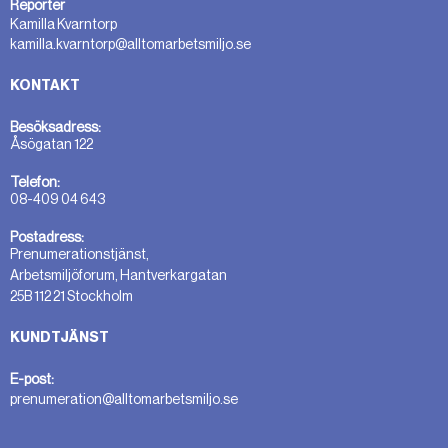
Reporter
Kamilla Kvarntorp
kamilla.kvarntorp@alltomarbetsmiljo.se
KONTAKT
Besöksadress:
Åsögatan 122
Telefon:
08-409 04 643
Postadress:
Prenumerationstjänst,
Arbetsmiljöforum, Hantverkargatan
25B 112 21 Stockholm
KUNDTJÄNST
E-post:
prenumeration@alltomarbetsmiljo.se