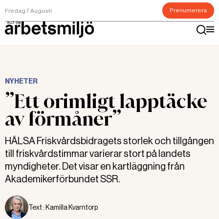
Prenumerera
Fredag 7 Augusti
NYHETER
”Ett orimligt lapptäcke
av förmåner”
HÄLSA Friskvårdsbidragets storlek och tillgången
till friskvårdstimmar varierar stort på landets
myndigheter. Det visar en kartläggning från
Akademikerförbundet SSR.
Text :
Kamilla Kvarntorp