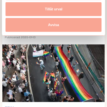
Tillåt urval
GUIDEN
Avvisa
6 steg: Anpassa vid psykisk ohälsa
Publicerad:
2025-01-13