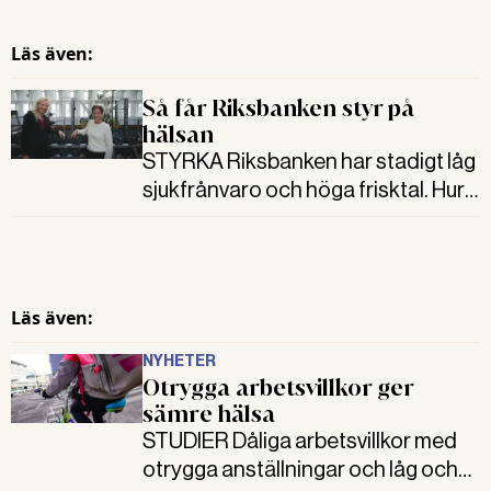
Läs även:
Så får Riksbanken styr på
hälsan
STYRKA Riksbanken har stadigt låg
sjukfrånvaro och höga frisktal. Hur?
Delaktighet och få medarbetare per
chef är nyckelfaktorer. Det menar
representanter från hr.
Läs även:
NYHETER
Otrygga arbetsvillkor ger
sämre hälsa
STUDIER Dåliga arbetsvillkor med
otrygga anställningar och låg och