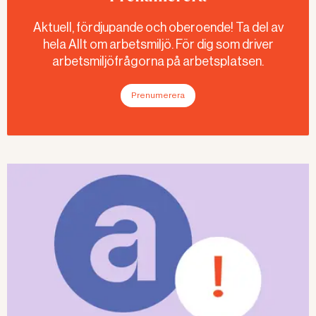
Aktuell, fördjupande och oberoende! Ta del av
hela Allt om arbetsmiljö. För dig som driver
arbetsmiljöfrågorna på arbetsplatsen.
Prenumerera