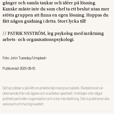
gånger och samla tankar och idéer på lösning.
Kanske måste inte du som chef ta ett beslut utan mer
stötta gruppen att finna en egen lösning. Hoppas du
fått någon guidning i detta. Stort lycka till!
// PATRIK NYSTRÖM, leg psykolog med inriktning
arbets- och organisationspsykologi.
Foto:
John Tuesday/Unsplash
Publicerad:
2023-08-10
Så här jobbar vi på Allt om arbetsmiljö med journalistik. Redaktionen är
oberoende från vår ägare och vi arbetar opartiskt. Vi stödjer inte något
politiskt parti eller organisation och vi tar inte ställning. Det vi publicerar ska
vara sant och ha hög kvalitet.