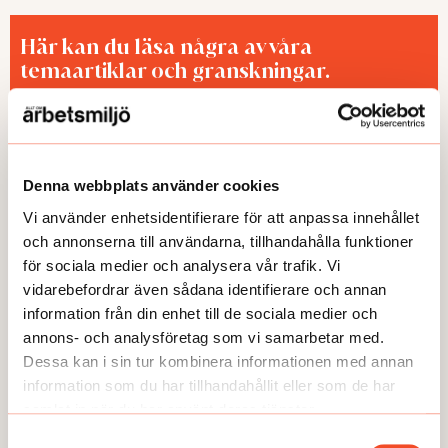
Här kan du läsa några av våra
temaartiklar och granskningar.
Denna webbplats använder cookies
Vi använder enhetsidentifierare för att anpassa innehållet
och annonserna till användarna, tillhandahålla funktioner
för sociala medier och analysera vår trafik. Vi
vidarebefordrar även sådana identifierare och annan
TEMA
TEMA
information från din enhet till de sociala medier och
Utmattningssyndrom –
TEMA Konstant bered
annons- och analysföretag som vi samarbetar med.
F43.8A – försvinner
Dessa kan i sin tur kombinera informationen med annan
information som du har tillhandahållit eller som de har
samlat in när du har använt deras tjänster.
Samtyckesval