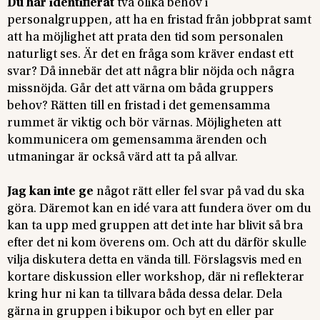
Du har identifierat
två olika behov i
personalgruppen, att ha en fristad från jobbprat samt
att ha möjlighet att prata den tid som personalen
naturligt ses. Är det en fråga som kräver endast ett
svar? Då innebär det att några blir nöjda och några
missnöjda. Går det att värna om båda gruppers
behov? Rätten till en fristad i det gemensamma
rummet är viktig och bör värnas. Möjligheten att
kommunicera om gemensamma ärenden och
utmaningar är också värd att ta på allvar.
Jag kan inte ge
något rätt eller fel svar på vad du ska
göra. Däremot kan en idé vara att fundera över om du
kan ta upp med gruppen att det inte har blivit så bra
efter det ni kom överens om. Och att du därför skulle
vilja diskutera detta en vända till. Förslagsvis med en
kortare diskussion eller workshop, där ni reflekterar
kring hur ni kan ta tillvara båda dessa delar. Dela
gärna in gruppen i bikupor och byt en eller par