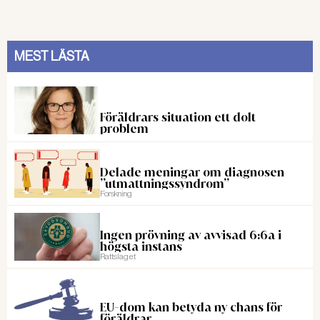
MEST LÄSTA
Föräldrars situation ett dolt
problem
Delade meningar om diagnosen
”utmattningssyndrom”
Forskning
Ingen prövning av avvisad 6:6a i
högsta instans
Rattslaget
EU-dom kan betyda ny chans för
föräldrar