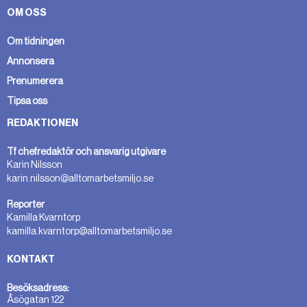
OM OSS
Om tidningen
Annonsera
Prenumerera
Tipsa oss
REDAKTIONEN
Tf chefredaktör och ansvarig utgivare
Karin Nilsson
karin.nilsson@alltomarbetsmiljo.se
Reporter
Kamilla Kvarntorp
kamilla.kvarntorp@alltomarbetsmiljo.se
KONTAKT
Besöksadress:
Åsögatan 122