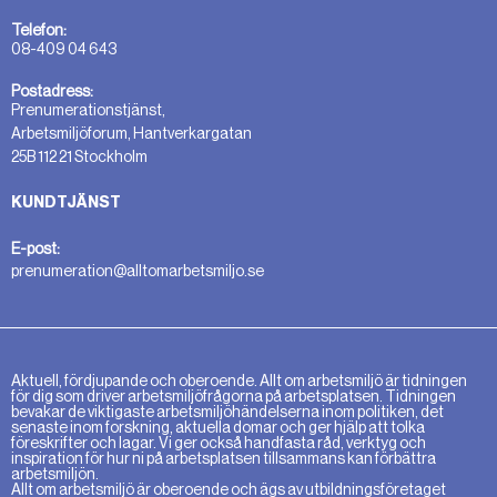
Telefon:
08-409 04 643
Postadress:
Prenumerationstjänst,
Arbetsmiljöforum, Hantverkargatan
25B 112 21 Stockholm
KUNDTJÄNST
E-post:
prenumeration@alltomarbetsmiljo.se
Aktuell, fördjupande och oberoende. Allt om arbetsmiljö är tidningen
för dig som driver arbetsmiljöfrågorna på arbetsplatsen. Tidningen
bevakar de viktigaste arbetsmiljöhändelserna inom politiken, det
senaste inom forskning, aktuella domar och ger hjälp att tolka
föreskrifter och lagar. Vi ger också handfasta råd, verktyg och
inspiration för hur ni på arbetsplatsen tillsammans kan förbättra
arbetsmiljön.
Allt om arbetsmiljö är oberoende och ägs av utbildningsföretaget